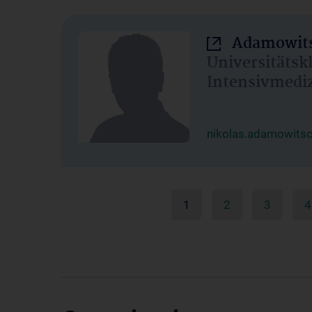
Adamowits
Universitätsk
Intensivmedi
nikolas.adamowits
1
2
3
4