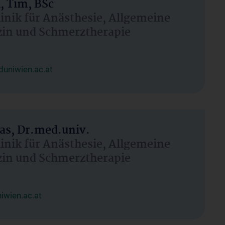
, Tim, BSc
linik für Anästhesie, Allgemeine
zin und Schmerztherapie
uniwien.ac.at
as, Dr.med.univ.
linik für Anästhesie, Allgemeine
zin und Schmerztherapie
wien.ac.at