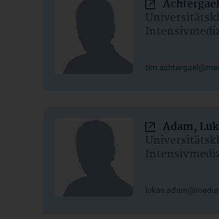
Achtergael
Universitätsk
Intensivmedi
tim.achtergael@med
Adam, Luk
Universitätsk
Intensivmedi
lukas.adam@meduni