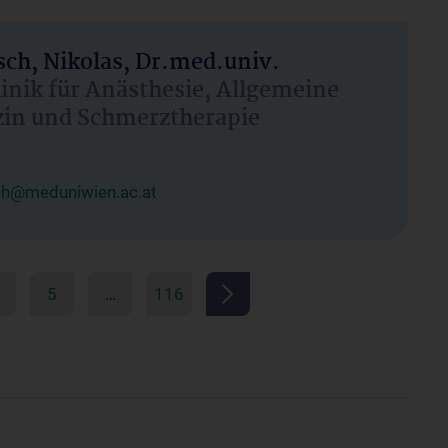
ch, Nikolas, Dr.med.univ.
linik für Anästhesie, Allgemeine
zin und Schmerztherapie
ch@meduniwien.ac.at
5
…
116