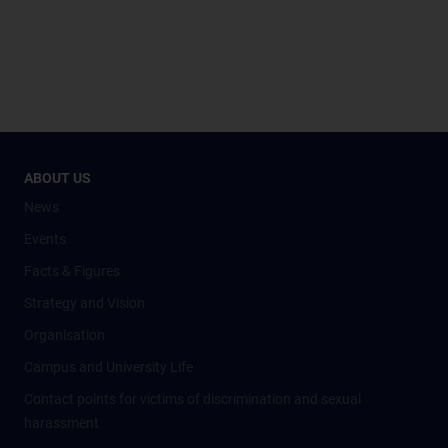
ABOUT US
News
Events
Facts & Figures
Strategy and Vision
Organisation
Campus and University Life
Contact points for victims of discrimination and sexual
harassment