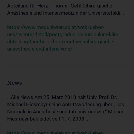
Abteilung für Herz-, Thorax-, Gefäßchirurgische
Anästhesie und Intensivmedizin der Universitätskli...
https://www.meduniwien.ac.at/web/ueber-
uns/events/detail/postgraduales-curriculum-klin-
abteilung-fuer-herz-thorax-gefaesschirurgische-
anaesthesie-und-intensivme/
News
...Alle News Am 25. März 2010 hält Univ. Prof. Dr.
Michael Hiesmayr seine Antrittsvorlesung über „Das
Normale in Anästhesie und Intensivmedizin.“ Michael
Hiesmayr bekleidet seit 1. 7. 2008...
https://www.meduniwien.ac.at/web/ueber-