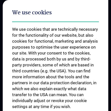
Postgraduate Trainings
We use cookies
Dual Career
Trusted Reseach - Research Security - Foreign Interference
We use cookies that are technically necessary
UNESCO Chair on Bioethics
for the functionality of our website, but also
MUVI
cookies for functional, marketing and analysis
purposes to optimise the user experience on
our site. With your consent to the cookies,
Connect with us
data is processed both by us and by third-
party providers, some of which are based in
third countries (e.g. the USA). You can find
more information about the tools and the
partners in our data protection declaration, in
which we also explain exactly what data
PRESSE
transfer to the USA can mean. You can
JOBS
individually adjust or revoke your cookie
MEDUNI SHOP
settings at any time if you wish.