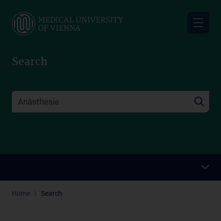
Skip
to
main
content
Search
Home
Search