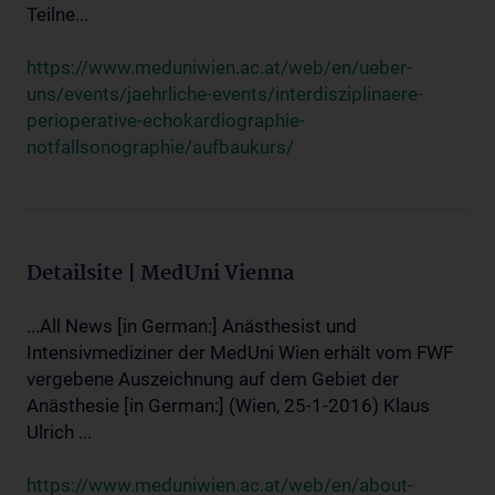
Teilne...
https://www.meduniwien.ac.at/web/en/ueber-
uns/events/jaehrliche-events/interdisziplinaere-
perioperative-echokardiographie-
notfallsonographie/aufbaukurs/
Detailsite | MedUni Vienna
...All News [in German:] Anästhesist und
Intensivmediziner der MedUni Wien erhält vom FWF
vergebene Auszeichnung auf dem Gebiet der
Anästhesie [in German:] (Wien, 25-1-2016) Klaus
Ulrich ...
https://www.meduniwien.ac.at/web/en/about-