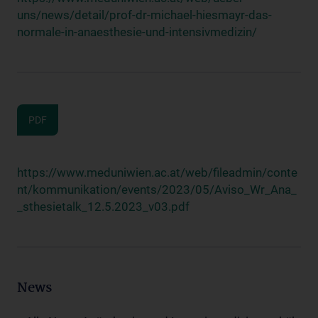
uns/news/detail/prof-dr-michael-hiesmayr-das-
normale-in-anaesthesie-und-intensivmedizin/
PDF
https://www.meduniwien.ac.at/web/fileadmin/conte
nt/kommunikation/events/2023/05/Aviso_Wr_Ana_
_sthesietalk_12.5.2023_v03.pdf
News