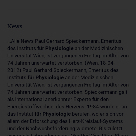
News
...Alle News Paul Gerhard Spieckermann, Emeritus
des Instituts
für
Physiologie
an der Medizinischen
Universität Wien, ist vergangenen Freitag im Alter von
74 Jahren unerwartet verstorben. (Wien, 18-04-
2012) Paul Gerhard Spieckermann, Emeritus des
Instituts
für
Physiologie
an der Medizinischen
Universität Wien, ist vergangenen Freitag im Alter von
74 Jahren unerwartet verstorben. Spieckermann galt
als international anerkannter Experte
für
den
Energiestoffwechsel des Herzens. 1984 wurde er an
das Institut
für
Physiologie
berufen, wo er sich vor
allem der Erforschung des Herz-Kreislauf-Systems
und der Nachwuchsförderung widmete. Bis zuletzt
war er als Lehrender an der MedUni Wien tätig. Share