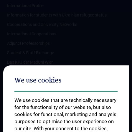
International Profile
Information for students with Ukrainian refugee status
Cooperations and University Networks
International Cooperations
Adjunct Professorships
Student & Staff Exchange
Das KPJ der MedUni Wien
Postgraduate Trainings
We use cookies
Dual Career
Trusted Reseach - Research Security - Foreign Interference
We use cookies that are technically necessary
UNESCO Chair on Bioethics
for the functionality of our website, but also
MUVI
cookies for functional, marketing and analysis
purposes to optimise the user experience on
our site. With your consent to the cookies,