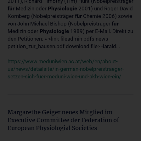
2011), Richard Timothy (Tim) Hunt (Nobelpreisträger
für
Medizin oder
Physiologie
2001) und Roger David
Kornberg (Nobelpreisträger
für
Chemie 2006) sowie
von John Michael Bishop (Nobelpreisträger
für
Medizin oder
Physiologie
1989) per E-Mail. Direkt zu
den Petitionen: » <link fileadmin pdfs news
petition_zur_hausen.pdf download file>Harald...
https://www.meduniwien.ac.at/web/en/about-
us/news/detailsite/in-german-nobelpreistraeger-
setzen-sich-fuer-meduni-wien-und-akh-wien-ein/
Margarethe Geiger neues Mitglied im
Executive Committee der Federation of
European Physiologial Societies