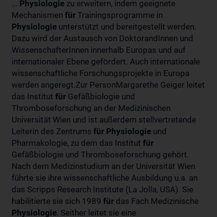
...
Physiologie
zu erweitern, indem geeignete
Mechanismen
für
Trainingsprogramme in
Physiologie
unterstützt und bereitgestellt werden.
Dazu wird der Austausch von DoktorandInnen und
WissenschafterInnen innerhalb Europas und auf
internationaler Ebene gefördert. Auch internationale
wissenschaftliche Forschungsprojekte in Europa
werden angeregt.Zur PersonMargarethe Geiger leitet
das Institut
für
Gefäßbiologie und
Thromboseforschung an der Medizinischen
Universität Wien und ist außerdem stellvertretende
Leiterin des Zentrums
für
Physiologie
und
Pharmakologie, zu dem das Institut
für
Gefäßbiologie und Thromboseforschung gehört.
Nach dem Medizinstudium an der Universität Wien
führte sie ihre wissenschaftliche Ausbildung u.a. an
das Scripps Research Institute (La Jolla, USA). Sie
habilitierte sie sich 1989
für
das Fach Medizinische
Physiologie
. Seither leitet sie eine