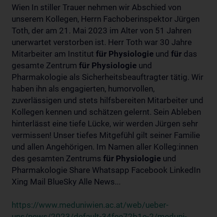
Wien In stiller Trauer nehmen wir Abschied von
unserem Kollegen, Herrn Fachoberinspektor Jürgen
Toth, der am 21. Mai 2023 im Alter von 51 Jahren
unerwartet verstorben ist. Herr Toth war 30 Jahre
Mitarbeiter am Institut
für
Physiologie
und
für
das
gesamte Zentrum
für
Physiologie
und
Pharmakologie als Sicherheitsbeauftragter tätig. Wir
haben ihn als engagierten, humorvollen,
zuverlässigen und stets hilfsbereiten Mitarbeiter und
Kollegen kennen und schätzen gelernt. Sein Ableben
hinterlässt eine tiefe Lücke, wir werden Jürgen sehr
vermissen! Unser tiefes Mitgefühl gilt seiner Familie
und allen Angehörigen. Im Namen aller Kolleg:innen
des gesamten Zentrums
für
Physiologie
und
Pharmakologie Share Whatsapp Facebook LinkedIn
Xing Mail BlueSky Alle News...
https://www.meduniwien.ac.at/web/ueber-
uns/news/2023/default-34fee72b1e-2/meduni-