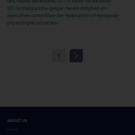
uns/news/detailseite/2019/news-im-oktober-
2019/margarethe-geiger-neues-mitglied-im-
executive-committee-der-federation-of-european-
physiologial-societies/
1
ABOUT US
News