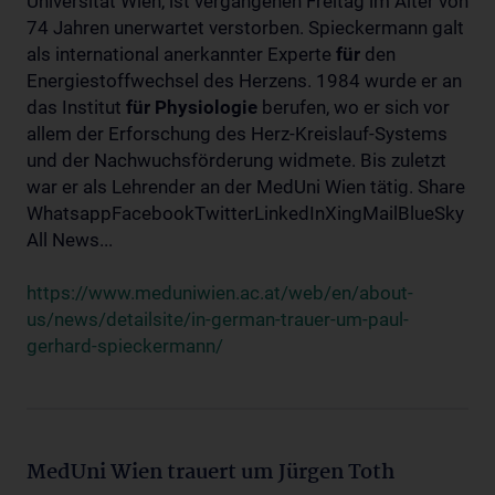
Universität Wien, ist vergangenen Freitag im Alter von
74 Jahren unerwartet verstorben. Spieckermann galt
als international anerkannter Experte
für
den
Energiestoffwechsel des Herzens. 1984 wurde er an
das Institut
für
Physiologie
berufen, wo er sich vor
allem der Erforschung des Herz-Kreislauf-Systems
und der Nachwuchsförderung widmete. Bis zuletzt
war er als Lehrender an der MedUni Wien tätig. Share
WhatsappFacebookTwitterLinkedInXingMailBlueSky
All News...
https://www.meduniwien.ac.at/web/en/about-
us/news/detailsite/in-german-trauer-um-paul-
gerhard-spieckermann/
MedUni Wien trauert um Jürgen Toth