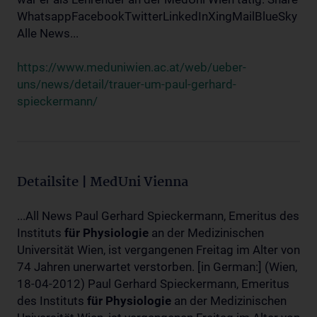
WhatsappFacebookTwitterLinkedInXingMailBlueSky
Alle News...
https://www.meduniwien.ac.at/web/ueber-
uns/news/detail/trauer-um-paul-gerhard-
spieckermann/
Detailsite | MedUni Vienna
...All News Paul Gerhard Spieckermann, Emeritus des
Instituts
für
Physiologie
an der Medizinischen
Universität Wien, ist vergangenen Freitag im Alter von
74 Jahren unerwartet verstorben. [in German:] (Wien,
18-04-2012) Paul Gerhard Spieckermann, Emeritus
des Instituts
für
Physiologie
an der Medizinischen