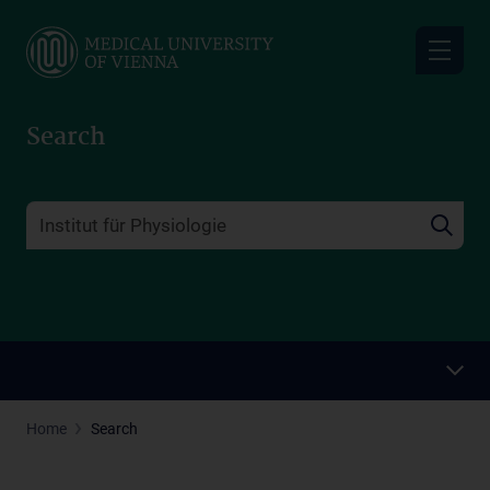
Skip
to
main
content
Search
Home
Search