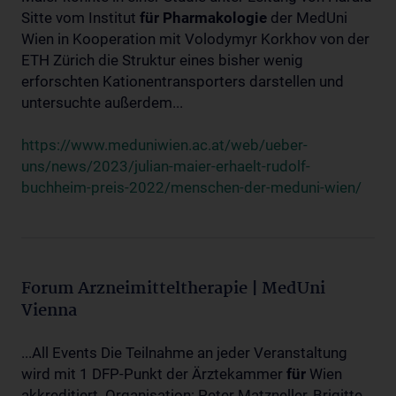
Sitte vom Institut
für
Pharmakologie
der MedUni
Wien in Kooperation mit Volodymyr Korkhov von der
ETH Zürich die Struktur eines bisher wenig
erforschten Kationentransporters darstellen und
untersuchte außerdem...
https://www.meduniwien.ac.at/web/ueber-
uns/news/2023/julian-maier-erhaelt-rudolf-
buchheim-preis-2022/menschen-der-meduni-wien/
Forum Arzneimitteltherapie | MedUni
Vienna
...All Events Die Teilnahme an jeder Veranstaltung
wird mit 1 DFP-Punkt der Ärztekammer
für
Wien
akkreditiert. Organisation: Peter Matzneller, Brigitte