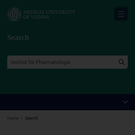
Skip
to
main
content
Search
Home
Search