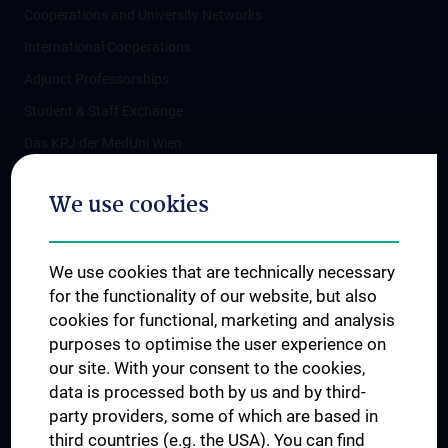
Cooperations and University Networks
International Cooperations
Adjunct Professorships
Student & Staff Exchange
Das KPJ der MedUni Wien
Postgraduate Trainings
We use cookies
Dual Career
Trusted Reseach - Research Security - Foreign Interference
We use cookies that are technically necessary
UNESCO Chair on Bioethics
for the functionality of our website, but also
MUVI
cookies for functional, marketing and analysis
purposes to optimise the user experience on
our site. With your consent to the cookies,
Connect with us
data is processed both by us and by third-
party providers, some of which are based in
third countries (e.g. the USA). You can find