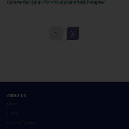
us/events/detail/forum-arzneimitteltherapie/
1
ABOUT US
News
Events
Facts & Figures