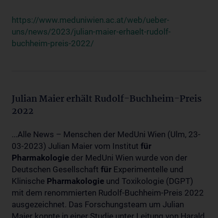
https://www.meduniwien.ac.at/web/ueber-
uns/news/2023/julian-maier-erhaelt-rudolf-
buchheim-preis-2022/
Julian Maier erhält Rudolf-Buchheim-Preis
2022
...Alle News – Menschen der MedUni Wien (Ulm, 23-
03-2023) Julian Maier vom Institut
für
Pharmakologie
der MedUni Wien wurde von der
Deutschen Gesellschaft
für
Experimentelle und
Klinische
Pharmakologie
und Toxikologie (DGPT)
mit dem renommierten Rudolf-Buchheim-Preis 2022
ausgezeichnet. Das Forschungsteam um Julian
Maier konnte in einer Studie unter Leitung von Harald