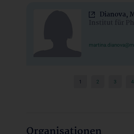
Dianova, M
Institut für P
martina.dianova@me
1
2
3
4
Organisationen