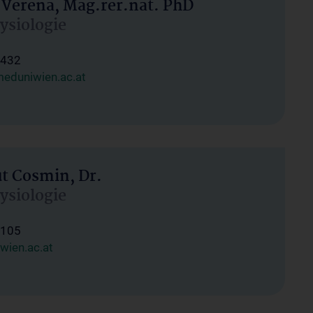
 Verena, Mag.rer.nat. PhD
hysiologie
1432
eduniwien.ac.at
ut Cosmin, Dr.
hysiologie
1105
wien.ac.at