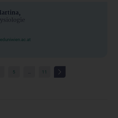
artina,
hysiologie
duniwien.ac.at
5
…
11