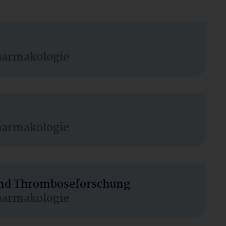
harmakologie
harmakologie
 und Thromboseforschung
harmakologie