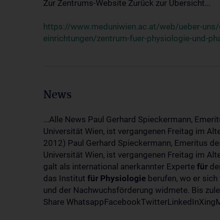
Zur Zentrums-Website Zurück zur Übersicht...
https://www.meduniwien.ac.at/web/ueber-uns/o
einrichtungen/zentrum-fuer-physiologie-und-p
News
...Alle News Paul Gerhard Spieckermann, Emerit
Universität Wien, ist vergangenen Freitag im Al
2012) Paul Gerhard Spieckermann, Emeritus des
Universität Wien, ist vergangenen Freitag im A
galt als international anerkannter Experte
für
den
das Institut
für
Physiologie
berufen, wo er sich
und der Nachwuchsförderung widmete. Bis zuletz
Share WhatsappFacebookTwitterLinkedInXingMa