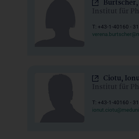
Burtscher,
Institut für P
T: +43-1-40160 - 3
verena.burtscher@m
Ciotu, Ion
Institut für P
T: +43-1-40160 - 3
ionut.ciotu@meduni