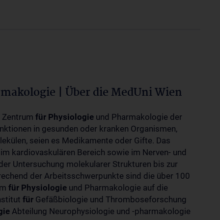
rmakologie | Über die MedUni Wien
m Zentrum
für
Physiologie
und Pharmakologie der
unktionen in gesunden oder kranken Organismen,
ekülen, seien es Medikamente oder Gifte. Das
 im kardiovaskulären Bereich sowie im Nerven- und
der Untersuchung molekularer Strukturen bis zur
rechend der Arbeitsschwerpunkte sind die über 100
rum
für
Physiologie
und Pharmakologie auf die
nstitut
für
Gefäßbiologie und Thromboseforschung
gie
Abteilung Neurophysiologie und -pharmakologie