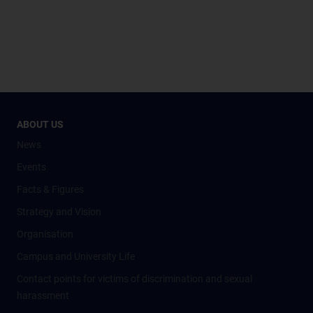
ABOUT US
News
Events
Facts & Figures
Strategy and Vision
Organisation
Campus and University Life
Contact points for victims of discrimination and sexual
harassment