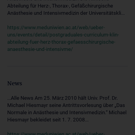
Abteilung für Herz-, Thorax-, Gefäßchirurgische
Anästhesie und Intensivmedizin der Universitätskli...
https://www.meduniwien.ac.at/web/ueber-
uns/events/detail/postgraduales-curriculum-klin-
abteilung-fuer-herz-thorax-gefaesschirurgische-
anaesthesie-und-intensivme/
News
...Alle News Am 25. März 2010 hält Univ. Prof. Dr.
Michael Hiesmayr seine Antrittsvorlesung über „Das
Normale in Anästhesie und Intensivmedizin.“ Michael
Hiesmayr bekleidet seit 1. 7. 2008...
https://www.meduniwien.ac.at/web/ueber-