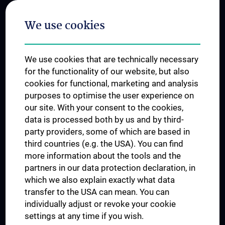
Postgraduate Trainings
We use cookies
Dual Career
Trusted Reseach - Research Security - Foreign Interference
We use cookies that are technically necessary
UNESCO Chair on Bioethics
for the functionality of our website, but also
MUVI
cookies for functional, marketing and analysis
purposes to optimise the user experience on
our site. With your consent to the cookies,
Connect with us
data is processed both by us and by third-
party providers, some of which are based in
third countries (e.g. the USA). You can find
more information about the tools and the
partners in our data protection declaration, in
which we also explain exactly what data
PRESSE
transfer to the USA can mean. You can
JOBS
individually adjust or revoke your cookie
MEDUNI SHOP
settings at any time if you wish.