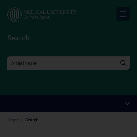
Skip
to
main
content
Search
Home
Search