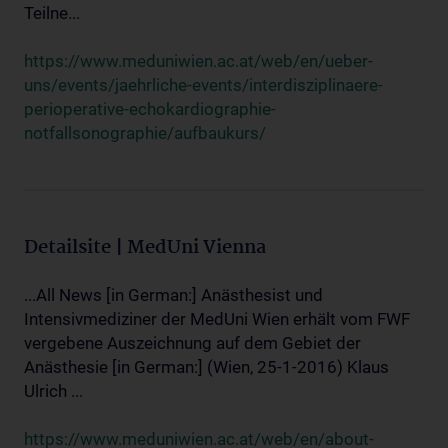
Teilne...
https://www.meduniwien.ac.at/web/en/ueber-
uns/events/jaehrliche-events/interdisziplinaere-
perioperative-echokardiographie-
notfallsonographie/aufbaukurs/
Detailsite | MedUni Vienna
...All News [in German:] Anästhesist und
Intensivmediziner der MedUni Wien erhält vom FWF
vergebene Auszeichnung auf dem Gebiet der
Anästhesie [in German:] (Wien, 25-1-2016) Klaus
Ulrich ...
https://www.meduniwien.ac.at/web/en/about-