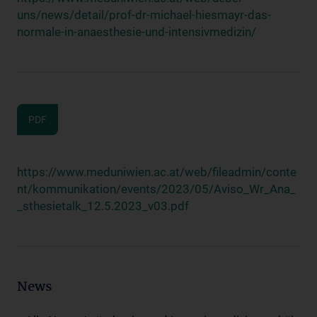
uns/news/detail/prof-dr-michael-hiesmayr-das-
normale-in-anaesthesie-und-intensivmedizin/
PDF
https://www.meduniwien.ac.at/web/fileadmin/conte
nt/kommunikation/events/2023/05/Aviso_Wr_Ana_
_sthesietalk_12.5.2023_v03.pdf
News