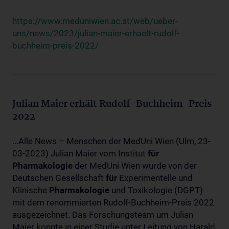
https://www.meduniwien.ac.at/web/ueber-
uns/news/2023/julian-maier-erhaelt-rudolf-
buchheim-preis-2022/
Julian Maier erhält Rudolf-Buchheim-Preis
2022
...Alle News – Menschen der MedUni Wien (Ulm, 23-
03-2023) Julian Maier vom Institut
für
Pharmakologie
der MedUni Wien wurde von der
Deutschen Gesellschaft
für
Experimentelle und
Klinische
Pharmakologie
und Toxikologie (DGPT)
mit dem renommierten Rudolf-Buchheim-Preis 2022
ausgezeichnet. Das Forschungsteam um Julian
Maier konnte in einer Studie unter Leitung von Harald