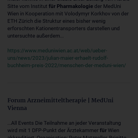
Sitte vom Institut
für
Pharmakologie
der MedUni
Wien in Kooperation mit Volodymyr Korkhov von der
ETH Zürich die Struktur eines bisher wenig
erforschten Kationentransporters darstellen und
untersuchte außerdem...
https://www.meduniwien.ac.at/web/ueber-
uns/news/2023/julian-maier-erhaelt-rudolf-
buchheim-preis-2022/menschen-der-meduni-wien/
Forum Arzneimitteltherapie | MedUni
Vienna
...All Events Die Teilnahme an jeder Veranstaltung
wird mit 1 DFP-Punkt der Ärztekammer
für
Wien
akkreditiert. Organisation: Peter Matzneller, Brigitte