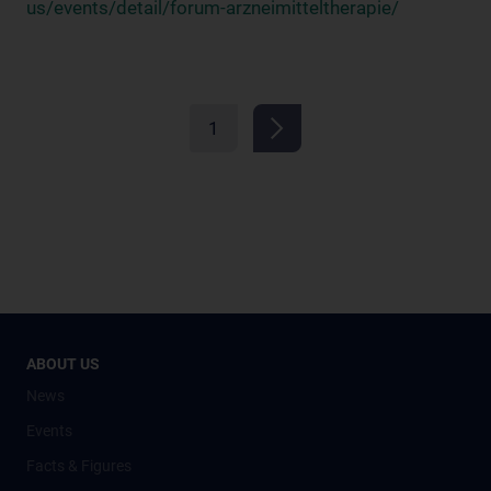
us/events/detail/forum-arzneimitteltherapie/
1
ABOUT US
News
Events
Facts & Figures