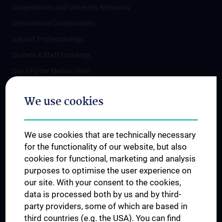
Cooperations and University Networks
International Cooperations
Adjunct Professorships
Student & Staff Exchange
Das KPJ der MedUni Wien
Postgraduate Trainings
We use cookies
Dual Career
Trusted Reseach - Research Security - Foreign Interference
We use cookies that are technically necessary
UNESCO Chair on Bioethics
for the functionality of our website, but also
MUVI
cookies for functional, marketing and analysis
purposes to optimise the user experience on
our site. With your consent to the cookies,
Connect with us
data is processed both by us and by third-
party providers, some of which are based in
third countries (e.g. the USA). You can find