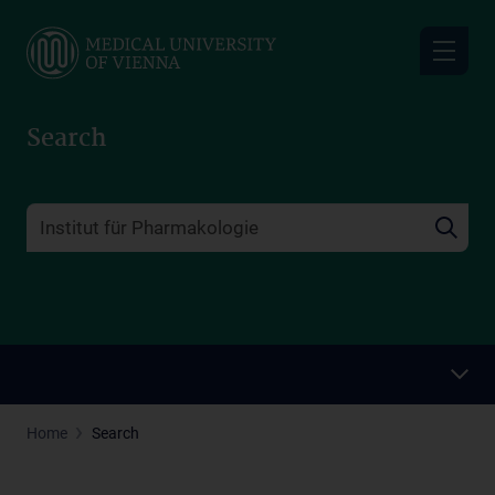
Skip
to
main
content
Search
Home
Search