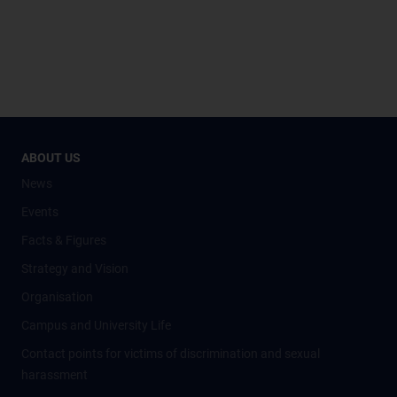
ABOUT US
News
Events
Facts & Figures
Strategy and Vision
Organisation
Campus and University Life
Contact points for victims of discrimination and sexual
harassment