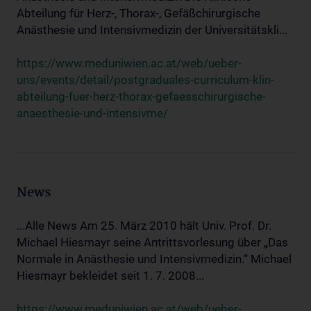
Abteilung für Herz-, Thorax-, Gefäßchirurgische
Anästhesie und Intensivmedizin der Universitätskli...
https://www.meduniwien.ac.at/web/ueber-
uns/events/detail/postgraduales-curriculum-klin-
abteilung-fuer-herz-thorax-gefaesschirurgische-
anaesthesie-und-intensivme/
News
...Alle News Am 25. März 2010 hält Univ. Prof. Dr.
Michael Hiesmayr seine Antrittsvorlesung über „Das
Normale in Anästhesie und Intensivmedizin.“ Michael
Hiesmayr bekleidet seit 1. 7. 2008...
https://www.meduniwien.ac.at/web/ueber-