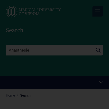
Skip
to
main
content
Search
Home
Search