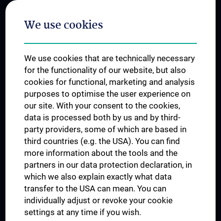
Postgraduate Trainings
We use cookies
Dual Career
Trusted Reseach - Research Security - Foreign Interference
We use cookies that are technically necessary
UNESCO Chair on Bioethics
for the functionality of our website, but also
MUVI
cookies for functional, marketing and analysis
purposes to optimise the user experience on
our site. With your consent to the cookies,
Connect with us
data is processed both by us and by third-
party providers, some of which are based in
third countries (e.g. the USA). You can find
more information about the tools and the
partners in our data protection declaration, in
which we also explain exactly what data
PRESSE
transfer to the USA can mean. You can
JOBS
individually adjust or revoke your cookie
MEDUNI SHOP
settings at any time if you wish.