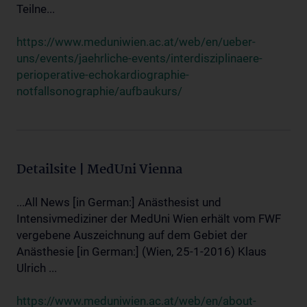
Teilne...
https://www.meduniwien.ac.at/web/en/ueber-
uns/events/jaehrliche-events/interdisziplinaere-
perioperative-echokardiographie-
notfallsonographie/aufbaukurs/
Detailsite | MedUni Vienna
...All News [in German:] Anästhesist und
Intensivmediziner der MedUni Wien erhält vom FWF
vergebene Auszeichnung auf dem Gebiet der
Anästhesie [in German:] (Wien, 25-1-2016) Klaus
Ulrich ...
https://www.meduniwien.ac.at/web/en/about-