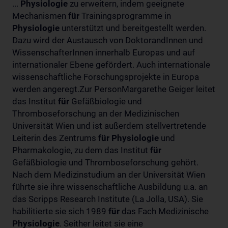
...
Physiologie
zu erweitern, indem geeignete
Mechanismen
für
Trainingsprogramme in
Physiologie
unterstützt und bereitgestellt werden.
Dazu wird der Austausch von DoktorandInnen und
WissenschafterInnen innerhalb Europas und auf
internationaler Ebene gefördert. Auch internationale
wissenschaftliche Forschungsprojekte in Europa
werden angeregt.Zur PersonMargarethe Geiger leitet
das Institut
für
Gefäßbiologie und
Thromboseforschung an der Medizinischen
Universität Wien und ist außerdem stellvertretende
Leiterin des Zentrums
für
Physiologie
und
Pharmakologie, zu dem das Institut
für
Gefäßbiologie und Thromboseforschung gehört.
Nach dem Medizinstudium an der Universität Wien
führte sie ihre wissenschaftliche Ausbildung u.a. an
das Scripps Research Institute (La Jolla, USA). Sie
habilitierte sie sich 1989
für
das Fach Medizinische
Physiologie
. Seither leitet sie eine