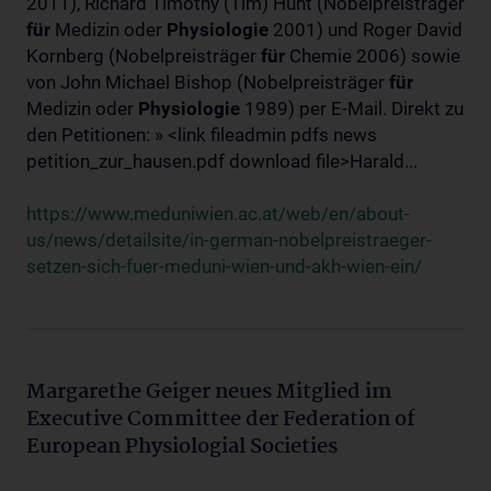
2011), Richard Timothy (Tim) Hunt (Nobelpreisträger
für
Medizin oder
Physiologie
2001) und Roger David
Kornberg (Nobelpreisträger
für
Chemie 2006) sowie
von John Michael Bishop (Nobelpreisträger
für
Medizin oder
Physiologie
1989) per E-Mail. Direkt zu
den Petitionen: » <link fileadmin pdfs news
petition_zur_hausen.pdf download file>Harald...
https://www.meduniwien.ac.at/web/en/about-
us/news/detailsite/in-german-nobelpreistraeger-
setzen-sich-fuer-meduni-wien-und-akh-wien-ein/
Margarethe Geiger neues Mitglied im
Executive Committee der Federation of
European Physiologial Societies