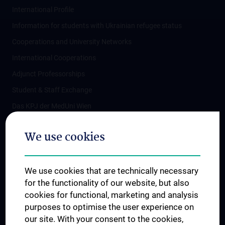
International Profile
Information for students with Ukrainian refugee status
Cooperations and University Networks
International Cooperations
Adjunct Professorships
Student & Staff Exchange
Das KPJ der MedUni Wien
Postgraduate Trainings
We use cookies
Dual Career
Trusted Reseach - Research Security - Foreign Interference
We use cookies that are technically necessary
UNESCO Chair on Bioethics
for the functionality of our website, but also
MUVI
cookies for functional, marketing and analysis
purposes to optimise the user experience on
our site. With your consent to the cookies,