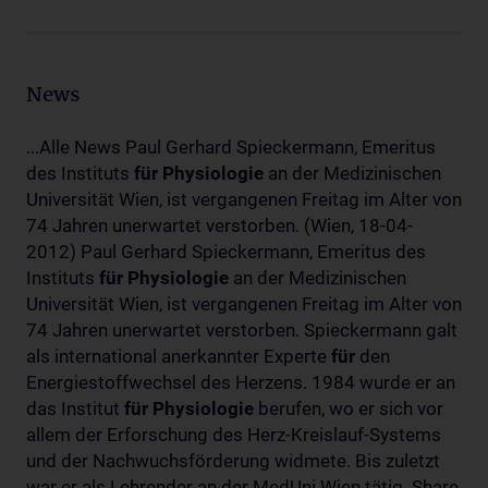
News
...Alle News Paul Gerhard Spieckermann, Emeritus
des Instituts
für
Physiologie
an der Medizinischen
Universität Wien, ist vergangenen Freitag im Alter von
74 Jahren unerwartet verstorben. (Wien, 18-04-
2012) Paul Gerhard Spieckermann, Emeritus des
Instituts
für
Physiologie
an der Medizinischen
Universität Wien, ist vergangenen Freitag im Alter von
74 Jahren unerwartet verstorben. Spieckermann galt
als international anerkannter Experte
für
den
Energiestoffwechsel des Herzens. 1984 wurde er an
das Institut
für
Physiologie
berufen, wo er sich vor
allem der Erforschung des Herz-Kreislauf-Systems
und der Nachwuchsförderung widmete. Bis zuletzt
war er als Lehrender an der MedUni Wien tätig. Share