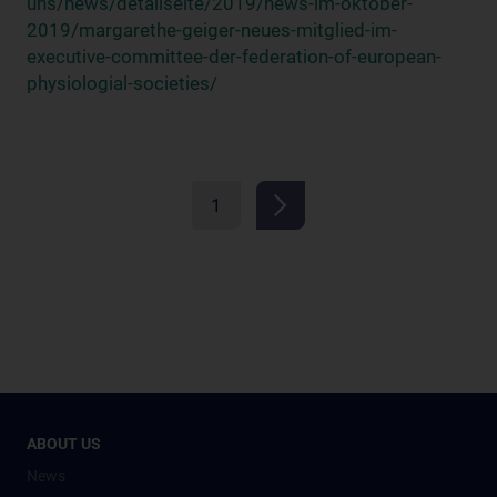
uns/news/detailseite/2019/news-im-oktober-
2019/margarethe-geiger-neues-mitglied-im-
executive-committee-der-federation-of-european-
physiologial-societies/
1
ABOUT US
News