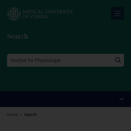
Skip
to
main
content
Search
Home
Search