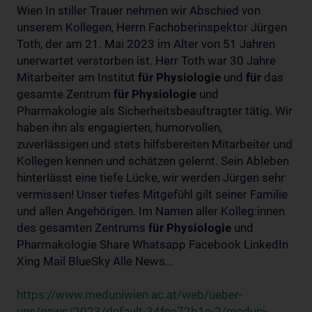
Wien In stiller Trauer nehmen wir Abschied von
unserem Kollegen, Herrn Fachoberinspektor Jürgen
Toth, der am 21. Mai 2023 im Alter von 51 Jahren
unerwartet verstorben ist. Herr Toth war 30 Jahre
Mitarbeiter am Institut
für
Physiologie
und
für
das
gesamte Zentrum
für
Physiologie
und
Pharmakologie als Sicherheitsbeauftragter tätig. Wir
haben ihn als engagierten, humorvollen,
zuverlässigen und stets hilfsbereiten Mitarbeiter und
Kollegen kennen und schätzen gelernt. Sein Ableben
hinterlässt eine tiefe Lücke, wir werden Jürgen sehr
vermissen! Unser tiefes Mitgefühl gilt seiner Familie
und allen Angehörigen. Im Namen aller Kolleg:innen
des gesamten Zentrums
für
Physiologie
und
Pharmakologie Share Whatsapp Facebook LinkedIn
Xing Mail BlueSky Alle News...
https://www.meduniwien.ac.at/web/ueber-
uns/news/2023/default-34fee72b1e-2/meduni-