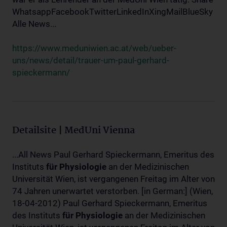
WhatsappFacebookTwitterLinkedInXingMailBlueSky
Alle News...
https://www.meduniwien.ac.at/web/ueber-
uns/news/detail/trauer-um-paul-gerhard-
spieckermann/
Detailsite | MedUni Vienna
...All News Paul Gerhard Spieckermann, Emeritus des
Instituts
für
Physiologie
an der Medizinischen
Universität Wien, ist vergangenen Freitag im Alter von
74 Jahren unerwartet verstorben. [in German:] (Wien,
18-04-2012) Paul Gerhard Spieckermann, Emeritus
des Instituts
für
Physiologie
an der Medizinischen