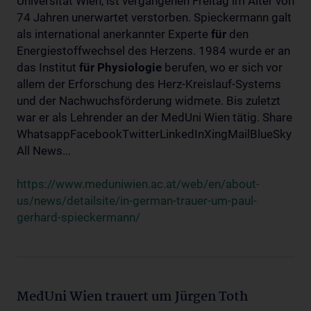
Universität Wien, ist vergangenen Freitag im Alter von
74 Jahren unerwartet verstorben. Spieckermann galt
als international anerkannter Experte
für
den
Energiestoffwechsel des Herzens. 1984 wurde er an
das Institut
für
Physiologie
berufen, wo er sich vor
allem der Erforschung des Herz-Kreislauf-Systems
und der Nachwuchsförderung widmete. Bis zuletzt
war er als Lehrender an der MedUni Wien tätig. Share
WhatsappFacebookTwitterLinkedInXingMailBlueSky
All News...
https://www.meduniwien.ac.at/web/en/about-
us/news/detailsite/in-german-trauer-um-paul-
gerhard-spieckermann/
MedUni Wien trauert um Jürgen Toth