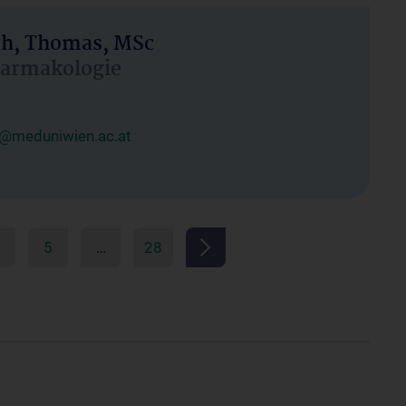
h, Thomas, MSc
Pharmakologie
@meduniwien.ac.at
5
…
28