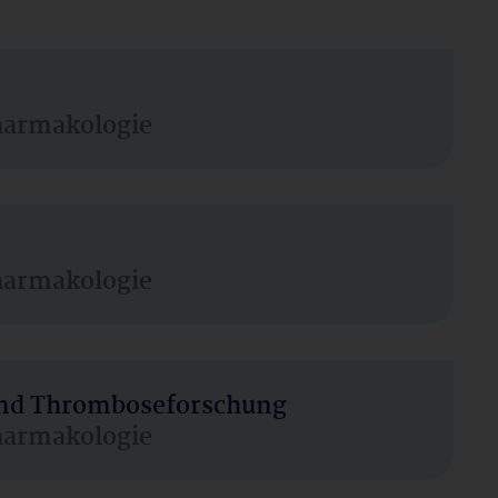
harmakologie
harmakologie
 und Thromboseforschung
harmakologie