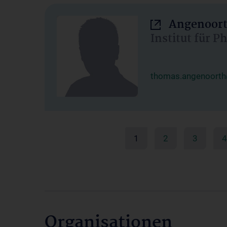
Angenoort
Institut für 
thomas.angenoorth
1
2
3
4
Organisationen