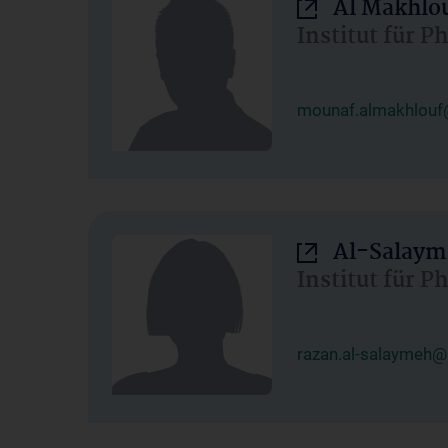
Al Makhlo
Institut für 
mounaf.almakhlouf
Al-Salaym
Institut für 
razan.al-salaymeh@