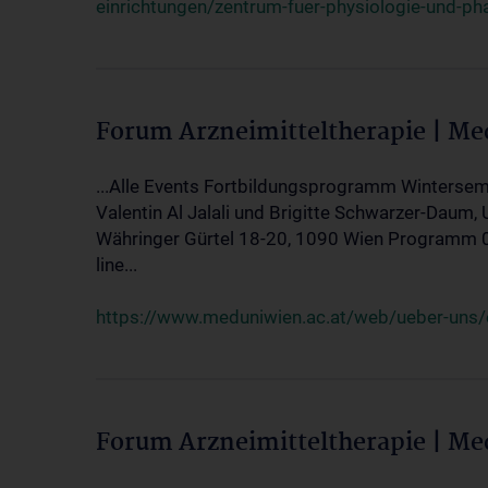
einrichtungen/zentrum-fuer-physiologie-und-p
Forum Arzneimitteltherapie | M
...Alle Events Fortbildungsprogramm Wintersem
Valentin Al Jalali und Brigitte Schwarzer-Daum, 
Währinger Gürtel 18-20, 1090 Wien Programm 05.
line...
https://www.meduniwien.ac.at/web/ueber-uns/ev
Forum Arzneimitteltherapie | M