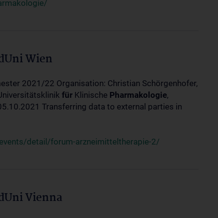
harmakologie/
edUni Wien
ester 2021/22 Organisation: Christian Schörgenhofer,
Universitätsklinik
für
Klinische
Pharmakologie
,
10.2021 Transferring data to external parties in
ents/detail/forum-arzneimitteltherapie-2/
edUni Vienna