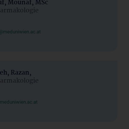
uf, Mounaf, MSc
Pharmakologie
@meduniwien.ac.at
eh, Razan,
Pharmakologie
meduniwien.ac.at