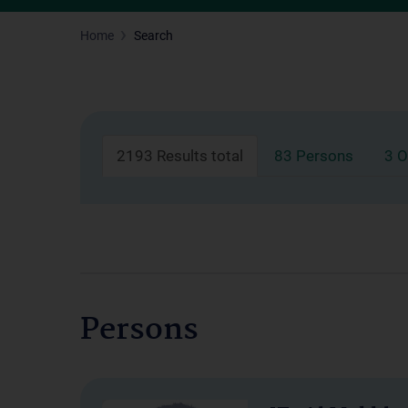
Home
Search
2193 Results total
83 Persons
3 O
Persons