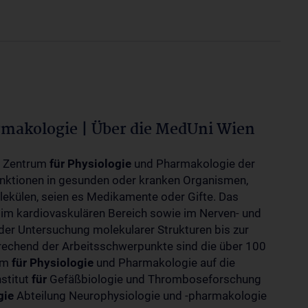
rmakologie | Über die MedUni Wien
m Zentrum
für
Physiologie
und Pharmakologie der
unktionen in gesunden oder kranken Organismen,
ekülen, seien es Medikamente oder Gifte. Das
 im kardiovaskulären Bereich sowie im Nerven- und
der Untersuchung molekularer Strukturen bis zur
rechend der Arbeitsschwerpunkte sind die über 100
rum
für
Physiologie
und Pharmakologie auf die
nstitut
für
Gefäßbiologie und Thromboseforschung
gie
Abteilung Neurophysiologie und -pharmakologie