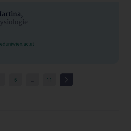
artina,
hysiologie
duniwien.ac.at
5
…
11