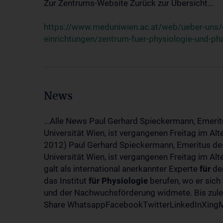
Zur Zentrums-Website Zurück zur Übersicht...
https://www.meduniwien.ac.at/web/ueber-uns/o
einrichtungen/zentrum-fuer-physiologie-und-p
News
...Alle News Paul Gerhard Spieckermann, Emerit
Universität Wien, ist vergangenen Freitag im Al
2012) Paul Gerhard Spieckermann, Emeritus des
Universität Wien, ist vergangenen Freitag im A
galt als international anerkannter Experte
für
den
das Institut
für
Physiologie
berufen, wo er sich
und der Nachwuchsförderung widmete. Bis zuletz
Share WhatsappFacebookTwitterLinkedInXingMa