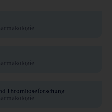
harmakologie
harmakologie
 und Thromboseforschung
harmakologie