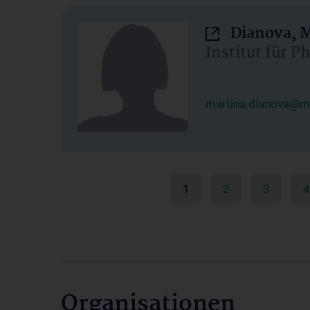
Dianova, M
Institut für P
martina.dianova@me
1
2
3
4
Organisationen