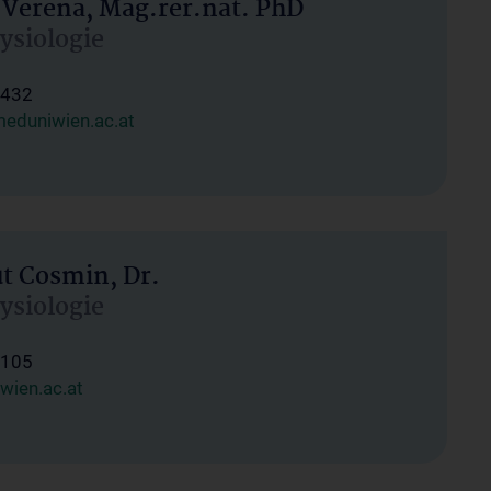
 Verena, Mag.rer.nat. PhD
hysiologie
1432
eduniwien.ac.at
ut Cosmin, Dr.
hysiologie
1105
wien.ac.at