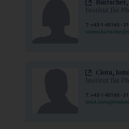
Burtscher,
Institut für P
T: +43-1-40160 - 3
verena.burtscher@m
Ciotu, Ion
Institut für P
T: +43-1-40160 - 3
ionut.ciotu@meduni