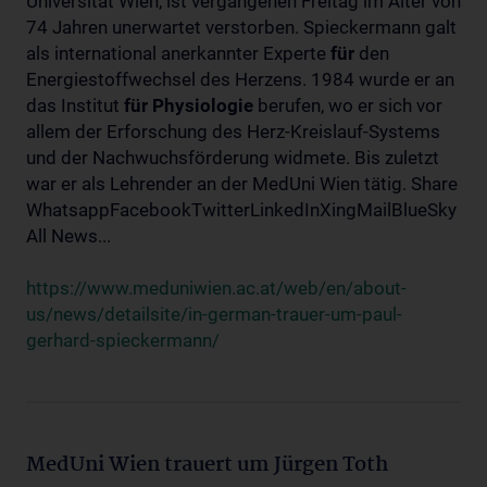
Universität Wien, ist vergangenen Freitag im Alter von
74 Jahren unerwartet verstorben. Spieckermann galt
als international anerkannter Experte
für
den
Energiestoffwechsel des Herzens. 1984 wurde er an
das Institut
für
Physiologie
berufen, wo er sich vor
allem der Erforschung des Herz-Kreislauf-Systems
und der Nachwuchsförderung widmete. Bis zuletzt
war er als Lehrender an der MedUni Wien tätig. Share
WhatsappFacebookTwitterLinkedInXingMailBlueSky
All News...
https://www.meduniwien.ac.at/web/en/about-
us/news/detailsite/in-german-trauer-um-paul-
gerhard-spieckermann/
MedUni Wien trauert um Jürgen Toth