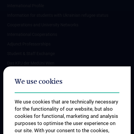
International Profile
Information for students with Ukrainian refugee status
Cooperations and University Networks
International Cooperations
Adjunct Professorships
Student & Staff Exchange
Das KPJ der MedUni Wien
Postgraduate Trainings
We use cookies
Dual Career
Trusted Reseach - Research Security - Foreign Interference
We use cookies that are technically necessary
UNESCO Chair on Bioethics
for the functionality of our website, but also
MUVI
cookies for functional, marketing and analysis
purposes to optimise the user experience on
our site. With your consent to the cookies,