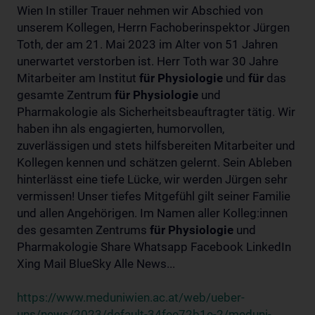
Wien In stiller Trauer nehmen wir Abschied von
unserem Kollegen, Herrn Fachoberinspektor Jürgen
Toth, der am 21. Mai 2023 im Alter von 51 Jahren
unerwartet verstorben ist. Herr Toth war 30 Jahre
Mitarbeiter am Institut
für
Physiologie
und
für
das
gesamte Zentrum
für
Physiologie
und
Pharmakologie als Sicherheitsbeauftragter tätig. Wir
haben ihn als engagierten, humorvollen,
zuverlässigen und stets hilfsbereiten Mitarbeiter und
Kollegen kennen und schätzen gelernt. Sein Ableben
hinterlässt eine tiefe Lücke, wir werden Jürgen sehr
vermissen! Unser tiefes Mitgefühl gilt seiner Familie
und allen Angehörigen. Im Namen aller Kolleg:innen
des gesamten Zentrums
für
Physiologie
und
Pharmakologie Share Whatsapp Facebook LinkedIn
Xing Mail BlueSky Alle News...
https://www.meduniwien.ac.at/web/ueber-
uns/news/2023/default-34fee72b1e-2/meduni-