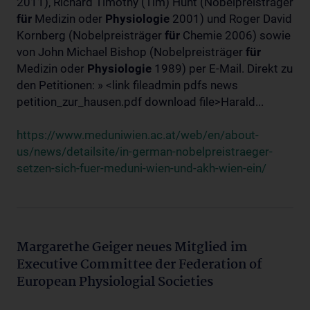
2011), Richard Timothy (Tim) Hunt (Nobelpreisträger
für
Medizin oder
Physiologie
2001) und Roger David
Kornberg (Nobelpreisträger
für
Chemie 2006) sowie
von John Michael Bishop (Nobelpreisträger
für
Medizin oder
Physiologie
1989) per E-Mail. Direkt zu
den Petitionen: » <link fileadmin pdfs news
petition_zur_hausen.pdf download file>Harald...
https://www.meduniwien.ac.at/web/en/about-
us/news/detailsite/in-german-nobelpreistraeger-
setzen-sich-fuer-meduni-wien-und-akh-wien-ein/
Margarethe Geiger neues Mitglied im
Executive Committee der Federation of
European Physiologial Societies