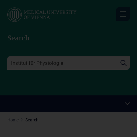
Skip
to
main
content
Search
Home
Search