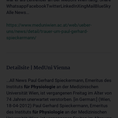
WhatsappFacebookTwitterLinkedInXingMailBlueSky
Alle News...
https://www.meduniwien.ac.at/web/ueber-
uns/news/detail/trauer-um-paul-gerhard-
spieckermann/
Detailsite | MedUni Vienna
...All News Paul Gerhard Spieckermann, Emeritus des
Instituts
für
Physiologie
an der Medizinischen
Universität Wien, ist vergangenen Freitag im Alter von
74 Jahren unerwartet verstorben. [in German:] (Wien,
18-04-2012) Paul Gerhard Spieckermann, Emeritus
des Instituts
für
Physiologie
an der Medizinischen