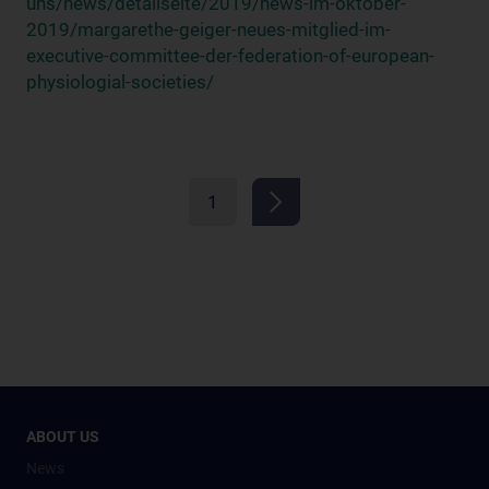
uns/news/detailseite/2019/news-im-oktober-
2019/margarethe-geiger-neues-mitglied-im-
executive-committee-der-federation-of-european-
physiologial-societies/
1
ABOUT US
News