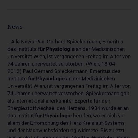
News
...Alle News Paul Gerhard Spieckermann, Emeritus
des Instituts
für
Physiologie
an der Medizinischen
Universität Wien, ist vergangenen Freitag im Alter von
74 Jahren unerwartet verstorben. (Wien, 18-04-
2012) Paul Gerhard Spieckermann, Emeritus des
Instituts
für
Physiologie
an der Medizinischen
Universität Wien, ist vergangenen Freitag im Alter von
74 Jahren unerwartet verstorben. Spieckermann galt
als international anerkannter Experte
für
den
Energiestoffwechsel des Herzens. 1984 wurde er an
das Institut
für
Physiologie
berufen, wo er sich vor
allem der Erforschung des Herz-Kreislauf-Systems
und der Nachwuchsförderung widmete. Bis zuletzt
war er als Lehrender an der MedUni Wien tätig. Share