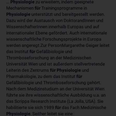
...
Physiologie
zu erweitern, indem geeignete
Mechanismen
für
Trainingsprogramme in
Physiologie
unterstützt und bereitgestellt werden.
Dazu wird der Austausch von DoktorandInnen und
WissenschafterInnen innerhalb Europas und auf
internationaler Ebene gefördert. Auch internationale
wissenschaftliche Forschungsprojekte in Europa
werden angeregt.Zur PersonMargarethe Geiger leitet
das Institut
für
Gefäßbiologie und
Thromboseforschung an der Medizinischen
Universität Wien und ist außerdem stellvertretende
Leiterin des Zentrums
für
Physiologie
und
Pharmakologie, zu dem das Institut
für
Gefäßbiologie und Thromboseforschung gehört.
Nach dem Medizinstudium an der Universität Wien
führte sie ihre wissenschaftliche Ausbildung u.a. an
das Scripps Research Institute (La Jolla, USA). Sie
habilitierte sie sich 1989
für
das Fach Medizinische
Physiologie
. Seither leitet sie eine