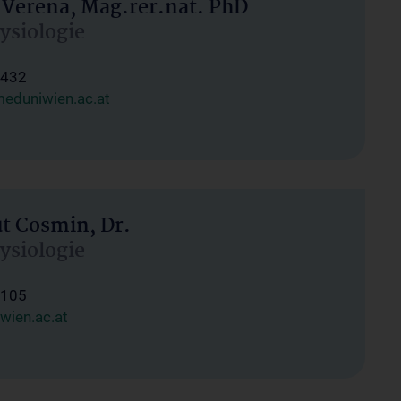
 Verena, Mag.rer.nat. PhD
hysiologie
1432
eduniwien.ac.at
ut Cosmin, Dr.
hysiologie
1105
wien.ac.at