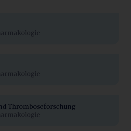
harmakologie
harmakologie
 und Thromboseforschung
harmakologie