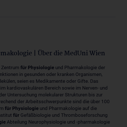
rmakologie | Über die MedUni Wien
m Zentrum
für
Physiologie
und Pharmakologie der
unktionen in gesunden oder kranken Organismen,
ekülen, seien es Medikamente oder Gifte. Das
 im kardiovaskulären Bereich sowie im Nerven- und
der Untersuchung molekularer Strukturen bis zur
rechend der Arbeitsschwerpunkte sind die über 100
rum
für
Physiologie
und Pharmakologie auf die
nstitut
für
Gefäßbiologie und Thromboseforschung
gie
Abteilung Neurophysiologie und -pharmakologie