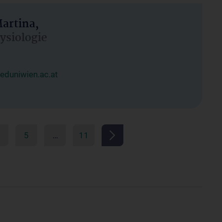
artina,
hysiologie
duniwien.ac.at
5
…
11