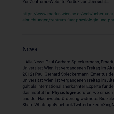
Zur Zentrums-Website Zurück zur Übersicht...
https://www.meduniwien.ac.at/web/ueber-uns/o
einrichtungen/zentrum-fuer-physiologie-und-p
News
...Alle News Paul Gerhard Spieckermann, Emerit
Universität Wien, ist vergangenen Freitag im Al
2012) Paul Gerhard Spieckermann, Emeritus des
Universität Wien, ist vergangenen Freitag im A
galt als international anerkannter Experte
für
den
das Institut
für
Physiologie
berufen, wo er sich
und der Nachwuchsförderung widmete. Bis zuletz
Share WhatsappFacebookTwitterLinkedInXingMa