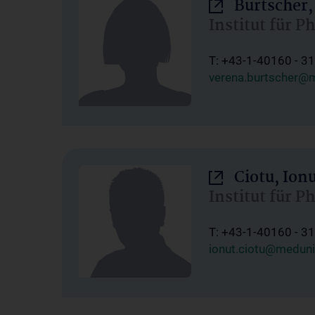
Burtscher,
Institut für P
T: +43-1-40160 - 3
verena.burtscher@m
Ciotu, Ion
Institut für P
T: +43-1-40160 - 3
ionut.ciotu@meduni