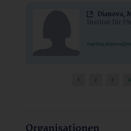
Dianova, M
Institut für P
martina.dianova@me
1
2
3
4
Organisationen