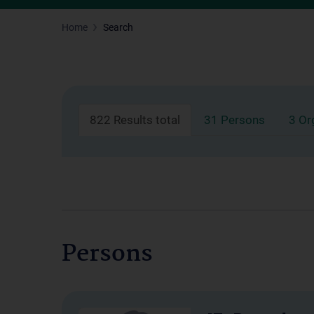
Home
Search
822 Results total
31 Persons
3 Or
Persons