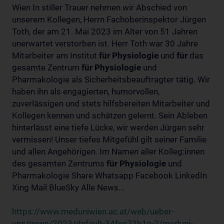
Wien In stiller Trauer nehmen wir Abschied von
unserem Kollegen, Herrn Fachoberinspektor Jürgen
Toth, der am 21. Mai 2023 im Alter von 51 Jahren
unerwartet verstorben ist. Herr Toth war 30 Jahre
Mitarbeiter am Institut
für
Physiologie
und
für
das
gesamte Zentrum
für
Physiologie
und
Pharmakologie als Sicherheitsbeauftragter tätig. Wir
haben ihn als engagierten, humorvollen,
zuverlässigen und stets hilfsbereiten Mitarbeiter und
Kollegen kennen und schätzen gelernt. Sein Ableben
hinterlässt eine tiefe Lücke, wir werden Jürgen sehr
vermissen! Unser tiefes Mitgefühl gilt seiner Familie
und allen Angehörigen. Im Namen aller Kolleg:innen
des gesamten Zentrums
für
Physiologie
und
Pharmakologie Share Whatsapp Facebook LinkedIn
Xing Mail BlueSky Alle News...
https://www.meduniwien.ac.at/web/ueber-
uns/news/2023/default-34fee72b1e-2/meduni-