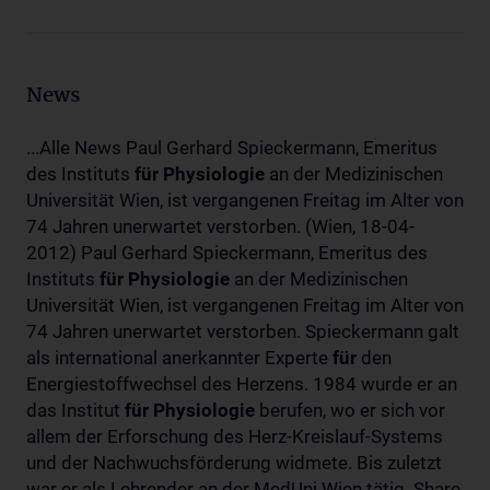
News
...Alle News Paul Gerhard Spieckermann, Emeritus
des Instituts
für
Physiologie
an der Medizinischen
Universität Wien, ist vergangenen Freitag im Alter von
74 Jahren unerwartet verstorben. (Wien, 18-04-
2012) Paul Gerhard Spieckermann, Emeritus des
Instituts
für
Physiologie
an der Medizinischen
Universität Wien, ist vergangenen Freitag im Alter von
74 Jahren unerwartet verstorben. Spieckermann galt
als international anerkannter Experte
für
den
Energiestoffwechsel des Herzens. 1984 wurde er an
das Institut
für
Physiologie
berufen, wo er sich vor
allem der Erforschung des Herz-Kreislauf-Systems
und der Nachwuchsförderung widmete. Bis zuletzt
war er als Lehrender an der MedUni Wien tätig. Share