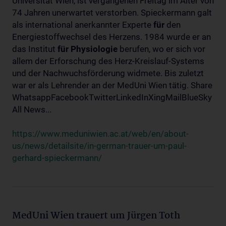
Universität Wien, ist vergangenen Freitag im Alter von
74 Jahren unerwartet verstorben. Spieckermann galt
als international anerkannter Experte
für
den
Energiestoffwechsel des Herzens. 1984 wurde er an
das Institut
für
Physiologie
berufen, wo er sich vor
allem der Erforschung des Herz-Kreislauf-Systems
und der Nachwuchsförderung widmete. Bis zuletzt
war er als Lehrender an der MedUni Wien tätig. Share
WhatsappFacebookTwitterLinkedInXingMailBlueSky
All News...
https://www.meduniwien.ac.at/web/en/about-
us/news/detailsite/in-german-trauer-um-paul-
gerhard-spieckermann/
MedUni Wien trauert um Jürgen Toth