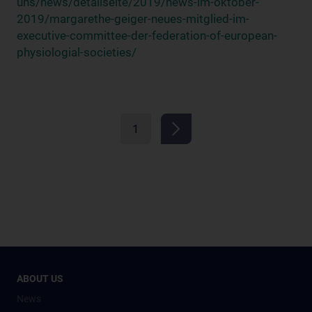
uns/news/detailseite/2019/news-im-oktober-
2019/margarethe-geiger-neues-mitglied-im-
executive-committee-der-federation-of-european-
physiologial-societies/
1
ABOUT US
News