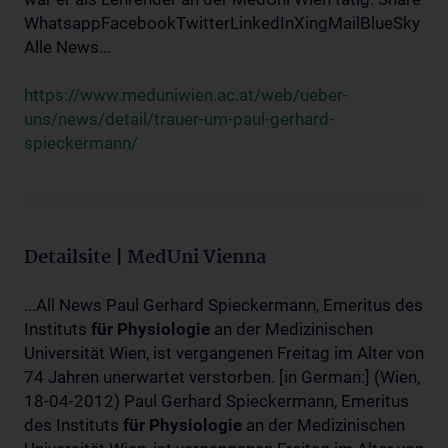
WhatsappFacebookTwitterLinkedInXingMailBlueSky
Alle News...
https://www.meduniwien.ac.at/web/ueber-
uns/news/detail/trauer-um-paul-gerhard-
spieckermann/
Detailsite | MedUni Vienna
...All News Paul Gerhard Spieckermann, Emeritus des
Instituts
für
Physiologie
an der Medizinischen
Universität Wien, ist vergangenen Freitag im Alter von
74 Jahren unerwartet verstorben. [in German:] (Wien,
18-04-2012) Paul Gerhard Spieckermann, Emeritus
des Instituts
für
Physiologie
an der Medizinischen