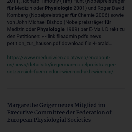
2011), Richard Timothy (Tim) Hunt (Nobelpreisträger
für
Medizin oder
Physiologie
2001) und Roger David
Kornberg (Nobelpreisträger
für
Chemie 2006) sowie
von John Michael Bishop (Nobelpreisträger
für
Medizin oder
Physiologie
1989) per E-Mail. Direkt zu
den Petitionen: » <link fileadmin pdfs news
petition_zur_hausen.pdf download file>Harald...
https://www.meduniwien.ac.at/web/en/about-
us/news/detailsite/in-german-nobelpreistraeger-
setzen-sich-fuer-meduni-wien-und-akh-wien-ein/
Margarethe Geiger neues Mitglied im
Executive Committee der Federation of
European Physiologial Societies