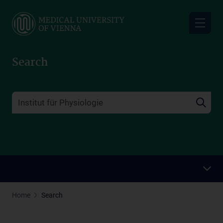
Skip
to
main
content
Search
Home
Search