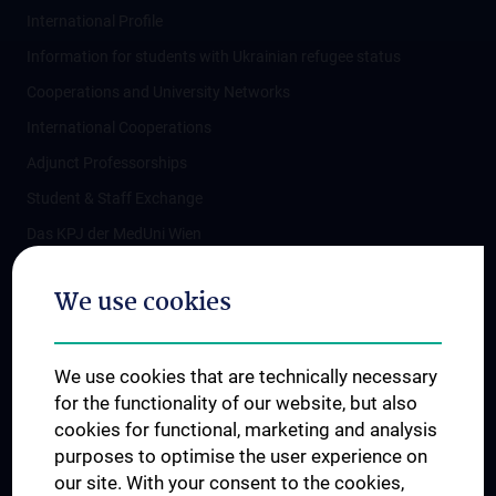
International Profile
Information for students with Ukrainian refugee status
Cooperations and University Networks
International Cooperations
Adjunct Professorships
Student & Staff Exchange
Das KPJ der MedUni Wien
Postgraduate Trainings
We use cookies
Dual Career
Trusted Reseach - Research Security - Foreign Interference
We use cookies that are technically necessary
UNESCO Chair on Bioethics
for the functionality of our website, but also
MUVI
cookies for functional, marketing and analysis
purposes to optimise the user experience on
our site. With your consent to the cookies,