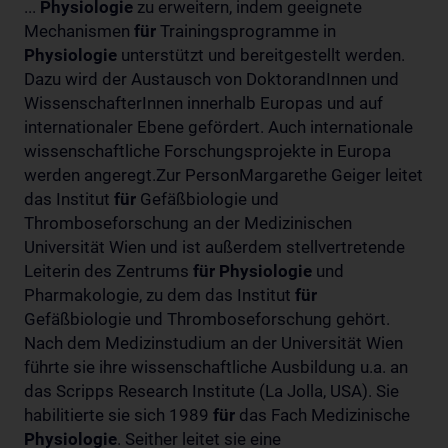
...
Physiologie
zu erweitern, indem geeignete
Mechanismen
für
Trainingsprogramme in
Physiologie
unterstützt und bereitgestellt werden.
Dazu wird der Austausch von DoktorandInnen und
WissenschafterInnen innerhalb Europas und auf
internationaler Ebene gefördert. Auch internationale
wissenschaftliche Forschungsprojekte in Europa
werden angeregt.Zur PersonMargarethe Geiger leitet
das Institut
für
Gefäßbiologie und
Thromboseforschung an der Medizinischen
Universität Wien und ist außerdem stellvertretende
Leiterin des Zentrums
für
Physiologie
und
Pharmakologie, zu dem das Institut
für
Gefäßbiologie und Thromboseforschung gehört.
Nach dem Medizinstudium an der Universität Wien
führte sie ihre wissenschaftliche Ausbildung u.a. an
das Scripps Research Institute (La Jolla, USA). Sie
habilitierte sie sich 1989
für
das Fach Medizinische
Physiologie
. Seither leitet sie eine