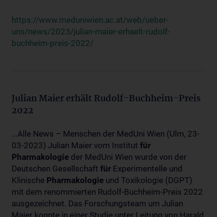
https://www.meduniwien.ac.at/web/ueber-
uns/news/2023/julian-maier-erhaelt-rudolf-
buchheim-preis-2022/
Julian Maier erhält Rudolf-Buchheim-Preis
2022
...Alle News – Menschen der MedUni Wien (Ulm, 23-
03-2023) Julian Maier vom Institut
für
Pharmakologie
der MedUni Wien wurde von der
Deutschen Gesellschaft
für
Experimentelle und
Klinische
Pharmakologie
und Toxikologie (DGPT)
mit dem renommierten Rudolf-Buchheim-Preis 2022
ausgezeichnet. Das Forschungsteam um Julian
Maier konnte in einer Studie unter Leitung von Harald