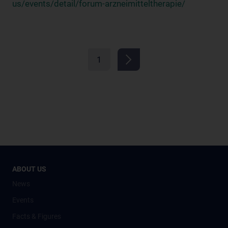
us/events/detail/forum-arzneimitteltherapie/
1
ABOUT US
News
Events
Facts & Figures