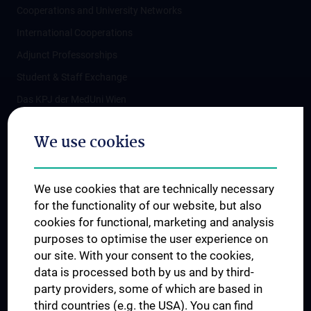
Cooperations and University Networks
International Cooperations
Adjunct Professorships
Student & Staff Exchange
Das KPJ der MedUni Wien
Postgraduate Trainings
We use cookies
Dual Career
Trusted Reseach - Research Security - Foreign Interference
We use cookies that are technically necessary
UNESCO Chair on Bioethics
for the functionality of our website, but also
MUVI
cookies for functional, marketing and analysis
purposes to optimise the user experience on
our site. With your consent to the cookies,
Connect with us
data is processed both by us and by third-
party providers, some of which are based in
third countries (e.g. the USA). You can find