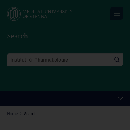
Skip
to
main
content
Search
Home
Search