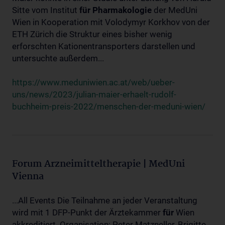
Sitte vom Institut
für
Pharmakologie
der MedUni
Wien in Kooperation mit Volodymyr Korkhov von der
ETH Zürich die Struktur eines bisher wenig
erforschten Kationentransporters darstellen und
untersuchte außerdem...
https://www.meduniwien.ac.at/web/ueber-
uns/news/2023/julian-maier-erhaelt-rudolf-
buchheim-preis-2022/menschen-der-meduni-wien/
Forum Arzneimitteltherapie | MedUni
Vienna
...All Events Die Teilnahme an jeder Veranstaltung
wird mit 1 DFP-Punkt der Ärztekammer
für
Wien
akkreditiert. Organisation: Peter Matzneller, Brigitte