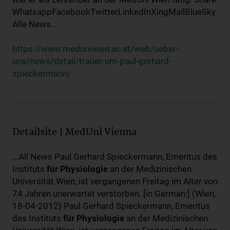
WhatsappFacebookTwitterLinkedInXingMailBlueSky
Alle News...
https://www.meduniwien.ac.at/web/ueber-
uns/news/detail/trauer-um-paul-gerhard-
spieckermann/
Detailsite | MedUni Vienna
...All News Paul Gerhard Spieckermann, Emeritus des
Instituts
für
Physiologie
an der Medizinischen
Universität Wien, ist vergangenen Freitag im Alter von
74 Jahren unerwartet verstorben. [in German:] (Wien,
18-04-2012) Paul Gerhard Spieckermann, Emeritus
des Instituts
für
Physiologie
an der Medizinischen