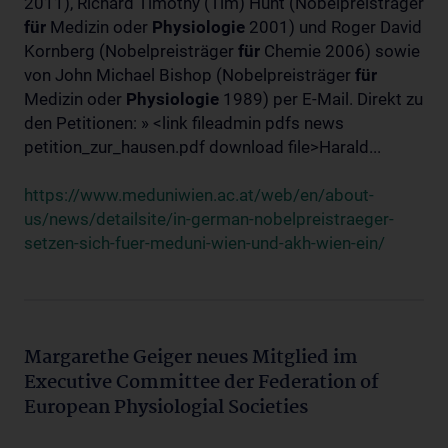
2011), Richard Timothy (Tim) Hunt (Nobelpreisträger
für
Medizin oder
Physiologie
2001) und Roger David
Kornberg (Nobelpreisträger
für
Chemie 2006) sowie
von John Michael Bishop (Nobelpreisträger
für
Medizin oder
Physiologie
1989) per E-Mail. Direkt zu
den Petitionen: » <link fileadmin pdfs news
petition_zur_hausen.pdf download file>Harald...
https://www.meduniwien.ac.at/web/en/about-
us/news/detailsite/in-german-nobelpreistraeger-
setzen-sich-fuer-meduni-wien-und-akh-wien-ein/
Margarethe Geiger neues Mitglied im
Executive Committee der Federation of
European Physiologial Societies