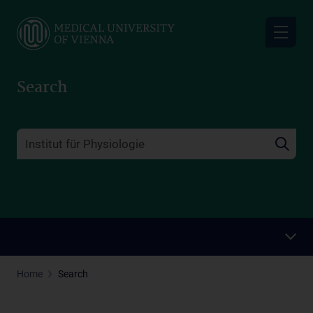
Skip
to
main
content
Search
Home
Search