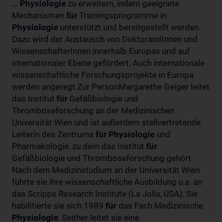
...
Physiologie
zu erweitern, indem geeignete
Mechanismen
für
Trainingsprogramme in
Physiologie
unterstützt und bereitgestellt werden.
Dazu wird der Austausch von DoktorandInnen und
WissenschafterInnen innerhalb Europas und auf
internationaler Ebene gefördert. Auch internationale
wissenschaftliche Forschungsprojekte in Europa
werden angeregt.Zur PersonMargarethe Geiger leitet
das Institut
für
Gefäßbiologie und
Thromboseforschung an der Medizinischen
Universität Wien und ist außerdem stellvertretende
Leiterin des Zentrums
für
Physiologie
und
Pharmakologie, zu dem das Institut
für
Gefäßbiologie und Thromboseforschung gehört.
Nach dem Medizinstudium an der Universität Wien
führte sie ihre wissenschaftliche Ausbildung u.a. an
das Scripps Research Institute (La Jolla, USA). Sie
habilitierte sie sich 1989
für
das Fach Medizinische
Physiologie
. Seither leitet sie eine