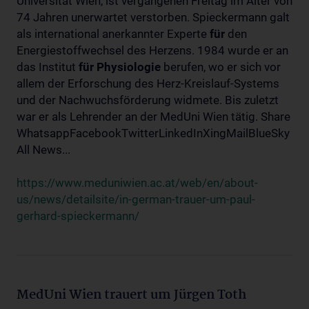
Universität Wien, ist vergangenen Freitag im Alter von
74 Jahren unerwartet verstorben. Spieckermann galt
als international anerkannter Experte
für
den
Energiestoffwechsel des Herzens. 1984 wurde er an
das Institut
für
Physiologie
berufen, wo er sich vor
allem der Erforschung des Herz-Kreislauf-Systems
und der Nachwuchsförderung widmete. Bis zuletzt
war er als Lehrender an der MedUni Wien tätig. Share
WhatsappFacebookTwitterLinkedInXingMailBlueSky
All News...
https://www.meduniwien.ac.at/web/en/about-
us/news/detailsite/in-german-trauer-um-paul-
gerhard-spieckermann/
MedUni Wien trauert um Jürgen Toth