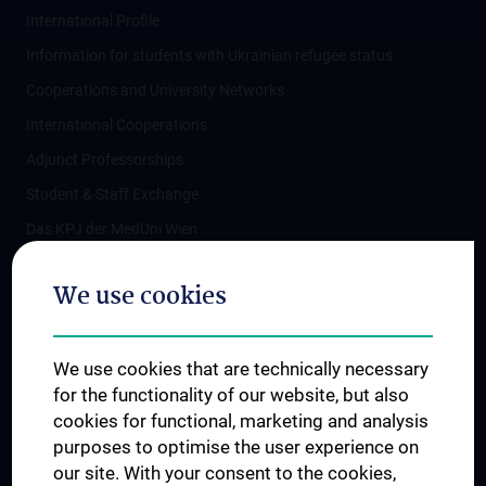
International Profile
Information for students with Ukrainian refugee status
Cooperations and University Networks
International Cooperations
Adjunct Professorships
Student & Staff Exchange
Das KPJ der MedUni Wien
Postgraduate Trainings
We use cookies
Dual Career
Trusted Reseach - Research Security - Foreign Interference
We use cookies that are technically necessary
UNESCO Chair on Bioethics
for the functionality of our website, but also
MUVI
cookies for functional, marketing and analysis
purposes to optimise the user experience on
our site. With your consent to the cookies,