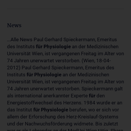
News
...Alle News Paul Gerhard Spieckermann, Emeritus
des Instituts
für
Physiologie
an der Medizinischen
Universität Wien, ist vergangenen Freitag im Alter von
74 Jahren unerwartet verstorben. (Wien, 18-04-
2012) Paul Gerhard Spieckermann, Emeritus des
Instituts
für
Physiologie
an der Medizinischen
Universität Wien, ist vergangenen Freitag im Alter von
74 Jahren unerwartet verstorben. Spieckermann galt
als international anerkannter Experte
für
den
Energiestoffwechsel des Herzens. 1984 wurde er an
das Institut
für
Physiologie
berufen, wo er sich vor
allem der Erforschung des Herz-Kreislauf-Systems
und der Nachwuchsförderung widmete. Bis zuletzt
war er als Lehrender an der MedUni Wien tätig. Share