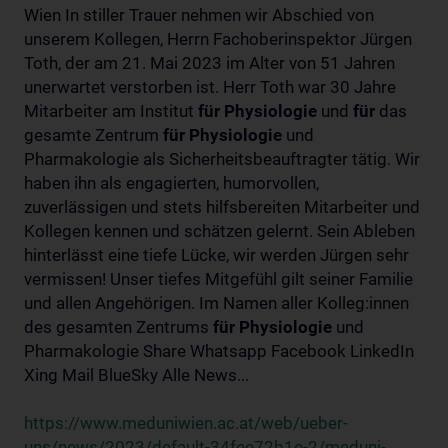
Wien In stiller Trauer nehmen wir Abschied von
unserem Kollegen, Herrn Fachoberinspektor Jürgen
Toth, der am 21. Mai 2023 im Alter von 51 Jahren
unerwartet verstorben ist. Herr Toth war 30 Jahre
Mitarbeiter am Institut
für
Physiologie
und
für
das
gesamte Zentrum
für
Physiologie
und
Pharmakologie als Sicherheitsbeauftragter tätig. Wir
haben ihn als engagierten, humorvollen,
zuverlässigen und stets hilfsbereiten Mitarbeiter und
Kollegen kennen und schätzen gelernt. Sein Ableben
hinterlässt eine tiefe Lücke, wir werden Jürgen sehr
vermissen! Unser tiefes Mitgefühl gilt seiner Familie
und allen Angehörigen. Im Namen aller Kolleg:innen
des gesamten Zentrums
für
Physiologie
und
Pharmakologie Share Whatsapp Facebook LinkedIn
Xing Mail BlueSky Alle News...
https://www.meduniwien.ac.at/web/ueber-
uns/news/2023/default-34fee72b1e-2/meduni-