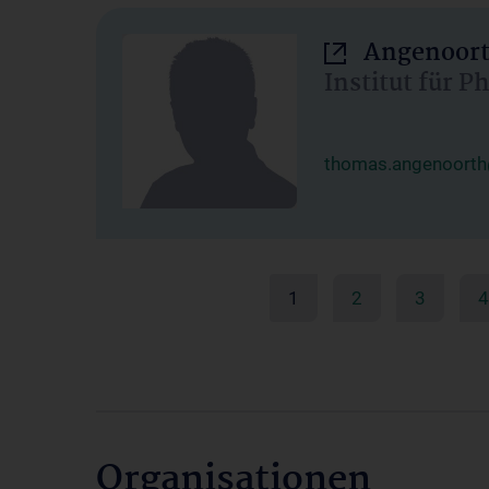
Angenoort
Institut für 
thomas.angenoorth
1
2
3
4
Organisationen