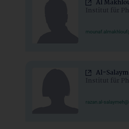
Al Makhlo
Institut für 
mounaf.almakhlouf
Al-Salaym
Institut für 
razan.al-salaymeh@