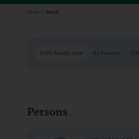
Home
Search
2192 Results total
83 Persons
3 O
Persons