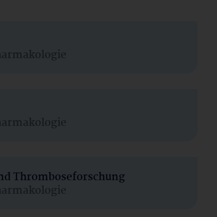
harmakologie
harmakologie
 und Thromboseforschung
harmakologie