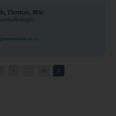
h, Thomas, MSc
Pharmakologie
@meduniwien.ac.at
5
…
28