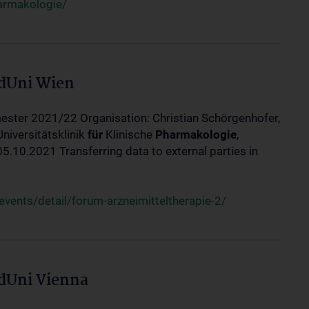
harmakologie/
edUni Wien
ester 2021/22 Organisation: Christian Schörgenhofer,
Universitätsklinik
für
Klinische
Pharmakologie
,
10.2021 Transferring data to external parties in
ents/detail/forum-arzneimitteltherapie-2/
edUni Vienna