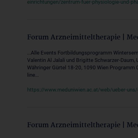
einrichtungen/zentrum-fuer-physiologie-und-p
Forum Arzneimitteltherapie | M
...Alle Events Fortbildungsprogramm Wintersem
Valentin Al Jalali und Brigitte Schwarzer-Daum, 
Währinger Gürtel 18-20, 1090 Wien Programm 05.
line...
https://www.meduniwien.ac.at/web/ueber-uns/ev
Forum Arzneimitteltherapie | M