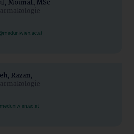
uf, Mounaf, MSc
Pharmakologie
@meduniwien.ac.at
eh, Razan,
Pharmakologie
meduniwien.ac.at