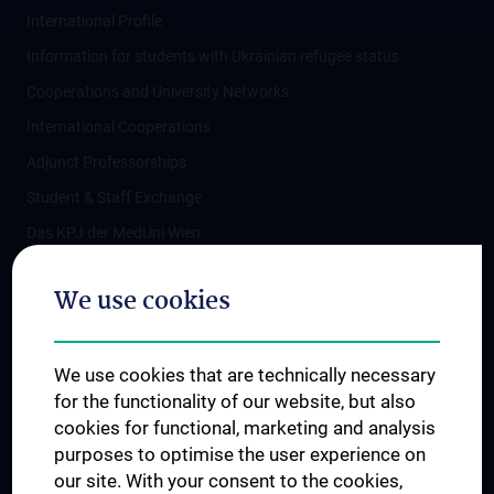
International Profile
Information for students with Ukrainian refugee status
Cooperations and University Networks
International Cooperations
Adjunct Professorships
Student & Staff Exchange
Das KPJ der MedUni Wien
Postgraduate Trainings
We use cookies
Dual Career
Trusted Reseach - Research Security - Foreign Interference
We use cookies that are technically necessary
UNESCO Chair on Bioethics
for the functionality of our website, but also
MUVI
cookies for functional, marketing and analysis
purposes to optimise the user experience on
our site. With your consent to the cookies,