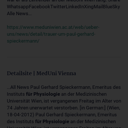
WhatsappFacebookTwitterLinkedInXingMailBlueSky
Alle News...
https://www.meduniwien.ac.at/web/ueber-
uns/news/detail/trauer-um-paul-gerhard-
spieckermann/
Detailsite | MedUni Vienna
...All News Paul Gerhard Spieckermann, Emeritus des
Instituts
für
Physiologie
an der Medizinischen
Universität Wien, ist vergangenen Freitag im Alter von
74 Jahren unerwartet verstorben. [in German:] (Wien,
18-04-2012) Paul Gerhard Spieckermann, Emeritus
des Instituts
für
Physiologie
an der Medizinischen