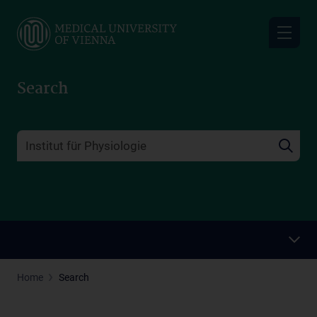
Skip
to
main
content
Search
Home
Search