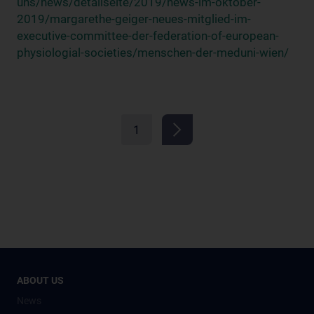
uns/news/detailseite/2019/news-im-oktober-
2019/margarethe-geiger-neues-mitglied-im-
executive-committee-der-federation-of-european-
physiologial-societies/menschen-der-meduni-wien/
1
ABOUT US
News