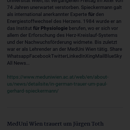
Universität Wien, ist vergangenen Freitag im Alter von
74 Jahren unerwartet verstorben. Spieckermann galt
als international anerkannter Experte
für
den
Energiestoffwechsel des Herzens. 1984 wurde er an
das Institut
für
Physiologie
berufen, wo er sich vor
allem der Erforschung des Herz-Kreislauf-Systems
und der Nachwuchsförderung widmete. Bis zuletzt
war er als Lehrender an der MedUni Wien tätig. Share
WhatsappFacebookTwitterLinkedInXingMailBlueSky
All News...
https://www.meduniwien.ac.at/web/en/about-
us/news/detailsite/in-german-trauer-um-paul-
gerhard-spieckermann/
MedUni Wien trauert um Jürgen Toth