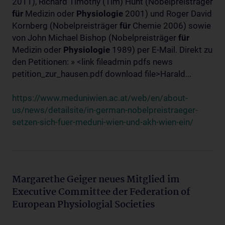
2011), Richard Timothy (Tim) Hunt (Nobelpreisträger
für
Medizin oder
Physiologie
2001) und Roger David
Kornberg (Nobelpreisträger
für
Chemie 2006) sowie
von John Michael Bishop (Nobelpreisträger
für
Medizin oder
Physiologie
1989) per E-Mail. Direkt zu
den Petitionen: » <link fileadmin pdfs news
petition_zur_hausen.pdf download file>Harald...
https://www.meduniwien.ac.at/web/en/about-
us/news/detailsite/in-german-nobelpreistraeger-
setzen-sich-fuer-meduni-wien-und-akh-wien-ein/
Margarethe Geiger neues Mitglied im
Executive Committee der Federation of
European Physiologial Societies