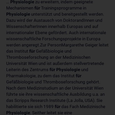
...
Physiologie
zu erweitern, indem geeignete
Mechanismen
für
Trainingsprogramme in
Physiologie
unterstützt und bereitgestellt werden.
Dazu wird der Austausch von DoktorandInnen und
WissenschafterInnen innerhalb Europas und auf
internationaler Ebene gefördert. Auch internationale
wissenschaftliche Forschungsprojekte in Europa
werden angeregt.Zur PersonMargarethe Geiger leitet
das Institut
für
Gefäßbiologie und
Thromboseforschung an der Medizinischen
Universität Wien und ist außerdem stellvertretende
Leiterin des Zentrums
für
Physiologie
und
Pharmakologie, zu dem das Institut
für
Gefäßbiologie und Thromboseforschung gehört.
Nach dem Medizinstudium an der Universität Wien
führte sie ihre wissenschaftliche Ausbildung u.a. an
das Scripps Research Institute (La Jolla, USA). Sie
habilitierte sie sich 1989
für
das Fach Medizinische
Physiologie
. Seither leitet sie eine