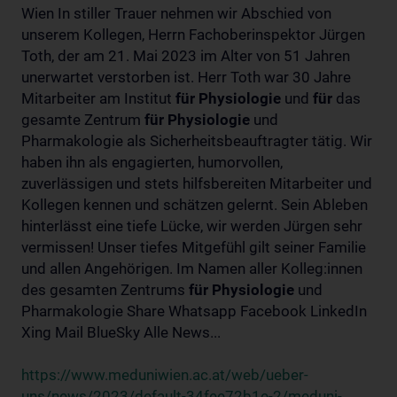
Wien In stiller Trauer nehmen wir Abschied von
unserem Kollegen, Herrn Fachoberinspektor Jürgen
Toth, der am 21. Mai 2023 im Alter von 51 Jahren
unerwartet verstorben ist. Herr Toth war 30 Jahre
Mitarbeiter am Institut
für
Physiologie
und
für
das
gesamte Zentrum
für
Physiologie
und
Pharmakologie als Sicherheitsbeauftragter tätig. Wir
haben ihn als engagierten, humorvollen,
zuverlässigen und stets hilfsbereiten Mitarbeiter und
Kollegen kennen und schätzen gelernt. Sein Ableben
hinterlässt eine tiefe Lücke, wir werden Jürgen sehr
vermissen! Unser tiefes Mitgefühl gilt seiner Familie
und allen Angehörigen. Im Namen aller Kolleg:innen
des gesamten Zentrums
für
Physiologie
und
Pharmakologie Share Whatsapp Facebook LinkedIn
Xing Mail BlueSky Alle News...
https://www.meduniwien.ac.at/web/ueber-
uns/news/2023/default-34fee72b1e-2/meduni-