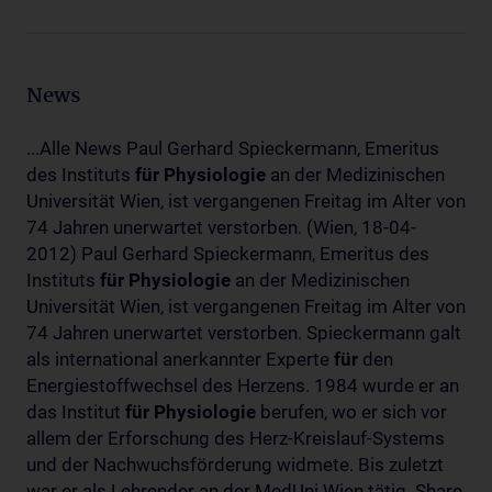
News
...Alle News Paul Gerhard Spieckermann, Emeritus
des Instituts
für
Physiologie
an der Medizinischen
Universität Wien, ist vergangenen Freitag im Alter von
74 Jahren unerwartet verstorben. (Wien, 18-04-
2012) Paul Gerhard Spieckermann, Emeritus des
Instituts
für
Physiologie
an der Medizinischen
Universität Wien, ist vergangenen Freitag im Alter von
74 Jahren unerwartet verstorben. Spieckermann galt
als international anerkannter Experte
für
den
Energiestoffwechsel des Herzens. 1984 wurde er an
das Institut
für
Physiologie
berufen, wo er sich vor
allem der Erforschung des Herz-Kreislauf-Systems
und der Nachwuchsförderung widmete. Bis zuletzt
war er als Lehrender an der MedUni Wien tätig. Share