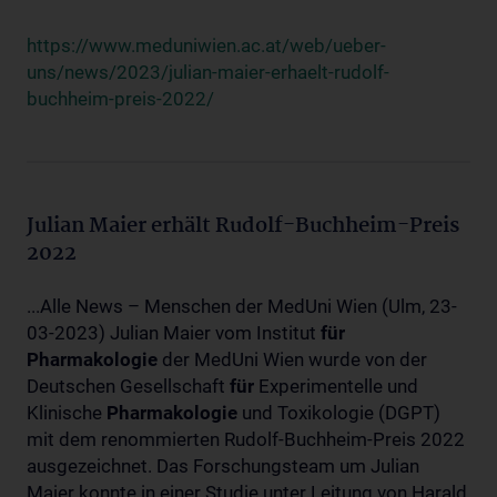
https://www.meduniwien.ac.at/web/ueber-
uns/news/2023/julian-maier-erhaelt-rudolf-
buchheim-preis-2022/
Julian Maier erhält Rudolf-Buchheim-Preis
2022
...Alle News – Menschen der MedUni Wien (Ulm, 23-
03-2023) Julian Maier vom Institut
für
Pharmakologie
der MedUni Wien wurde von der
Deutschen Gesellschaft
für
Experimentelle und
Klinische
Pharmakologie
und Toxikologie (DGPT)
mit dem renommierten Rudolf-Buchheim-Preis 2022
ausgezeichnet. Das Forschungsteam um Julian
Maier konnte in einer Studie unter Leitung von Harald