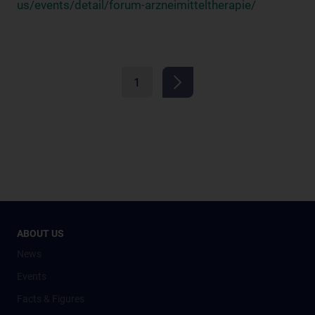
us/events/detail/forum-arzneimitteltherapie/
1
ABOUT US
News
Events
Facts & Figures