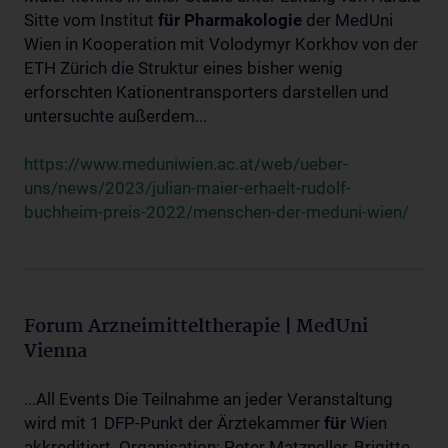
Sitte vom Institut
für
Pharmakologie
der MedUni
Wien in Kooperation mit Volodymyr Korkhov von der
ETH Zürich die Struktur eines bisher wenig
erforschten Kationentransporters darstellen und
untersuchte außerdem...
https://www.meduniwien.ac.at/web/ueber-
uns/news/2023/julian-maier-erhaelt-rudolf-
buchheim-preis-2022/menschen-der-meduni-wien/
Forum Arzneimitteltherapie | MedUni
Vienna
...All Events Die Teilnahme an jeder Veranstaltung
wird mit 1 DFP-Punkt der Ärztekammer
für
Wien
akkreditiert. Organisation: Peter Matzneller, Brigitte