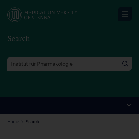
Skip
to
main
content
Search
Home
Search