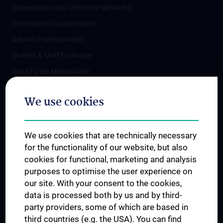
Cooperations and University Networks
International Cooperations
Adjunct Professorships
Student & Staff Exchange
Das KPJ der MedUni Wien
Postgraduate Trainings
We use cookies
Dual Career
Trusted Reseach - Research Security - Foreign Interference
We use cookies that are technically necessary
UNESCO Chair on Bioethics
for the functionality of our website, but also
MUVI
cookies for functional, marketing and analysis
purposes to optimise the user experience on
our site. With your consent to the cookies,
Connect with us
data is processed both by us and by third-
party providers, some of which are based in
third countries (e.g. the USA). You can find