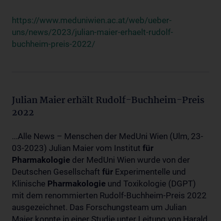
https://www.meduniwien.ac.at/web/ueber-
uns/news/2023/julian-maier-erhaelt-rudolf-
buchheim-preis-2022/
Julian Maier erhält Rudolf-Buchheim-Preis
2022
...Alle News – Menschen der MedUni Wien (Ulm, 23-
03-2023) Julian Maier vom Institut
für
Pharmakologie
der MedUni Wien wurde von der
Deutschen Gesellschaft
für
Experimentelle und
Klinische
Pharmakologie
und Toxikologie (DGPT)
mit dem renommierten Rudolf-Buchheim-Preis 2022
ausgezeichnet. Das Forschungsteam um Julian
Maier konnte in einer Studie unter Leitung von Harald