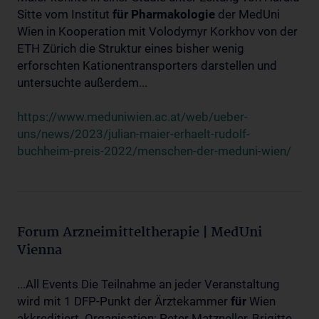
Sitte vom Institut
für
Pharmakologie
der MedUni
Wien in Kooperation mit Volodymyr Korkhov von der
ETH Zürich die Struktur eines bisher wenig
erforschten Kationentransporters darstellen und
untersuchte außerdem...
https://www.meduniwien.ac.at/web/ueber-
uns/news/2023/julian-maier-erhaelt-rudolf-
buchheim-preis-2022/menschen-der-meduni-wien/
Forum Arzneimitteltherapie | MedUni
Vienna
...All Events Die Teilnahme an jeder Veranstaltung
wird mit 1 DFP-Punkt der Ärztekammer
für
Wien
akkreditiert. Organisation: Peter Matzneller, Brigitte