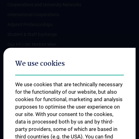
Cooperations and University Networks
International Cooperations
Adjunct Professorships
Student & Staff Exchange
Das KPJ der MedUni Wien
Postgraduate Trainings
We use cookies
Dual Career
Trusted Reseach - Research Security - Foreign Interference
We use cookies that are technically necessary
UNESCO Chair on Bioethics
for the functionality of our website, but also
MUVI
cookies for functional, marketing and analysis
purposes to optimise the user experience on
our site. With your consent to the cookies,
Connect with us
data is processed both by us and by third-
party providers, some of which are based in
third countries (e.g. the USA). You can find