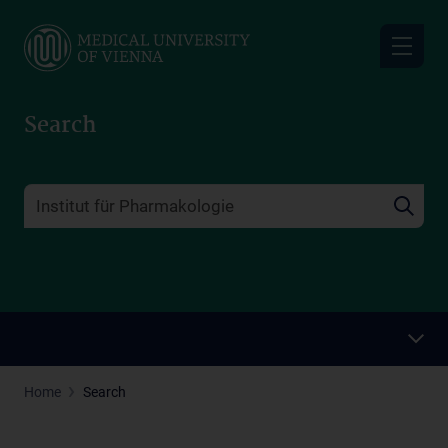
Skip
to
main
content
Search
Home
Search