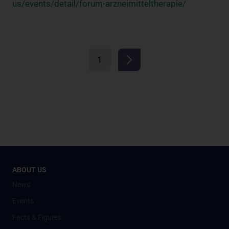
us/events/detail/forum-arzneimitteltherapie/
1
ABOUT US
News
Events
Facts & Figures