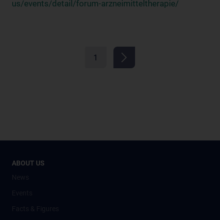
us/events/detail/forum-arzneimitteltherapie/
1
ABOUT US
News
Events
Facts & Figures