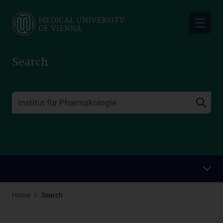
Skip
to
main
content
Search
Home
Search