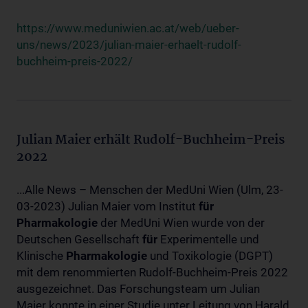
https://www.meduniwien.ac.at/web/ueber-
uns/news/2023/julian-maier-erhaelt-rudolf-
buchheim-preis-2022/
Julian Maier erhält Rudolf-Buchheim-Preis
2022
...Alle News – Menschen der MedUni Wien (Ulm, 23-
03-2023) Julian Maier vom Institut
für
Pharmakologie
der MedUni Wien wurde von der
Deutschen Gesellschaft
für
Experimentelle und
Klinische
Pharmakologie
und Toxikologie (DGPT)
mit dem renommierten Rudolf-Buchheim-Preis 2022
ausgezeichnet. Das Forschungsteam um Julian
Maier konnte in einer Studie unter Leitung von Harald