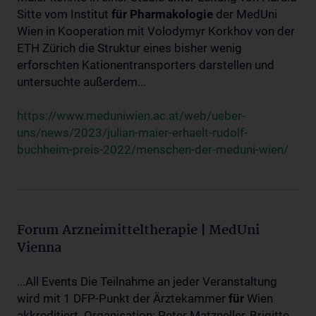
Sitte vom Institut
für
Pharmakologie
der MedUni
Wien in Kooperation mit Volodymyr Korkhov von der
ETH Zürich die Struktur eines bisher wenig
erforschten Kationentransporters darstellen und
untersuchte außerdem...
https://www.meduniwien.ac.at/web/ueber-
uns/news/2023/julian-maier-erhaelt-rudolf-
buchheim-preis-2022/menschen-der-meduni-wien/
Forum Arzneimitteltherapie | MedUni
Vienna
...All Events Die Teilnahme an jeder Veranstaltung
wird mit 1 DFP-Punkt der Ärztekammer
für
Wien
akkreditiert. Organisation: Peter Matzneller, Brigitte