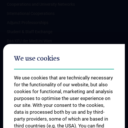
Cooperations and University Networks
International Cooperations
Adjunct Professorships
Student & Staff Exchange
Das KPJ der MedUni Wien
Postgraduate Trainings
We use cookies
Dual Career
Trusted Reseach - Research Security - Foreign Interference
We use cookies that are technically necessary
UNESCO Chair on Bioethics
for the functionality of our website, but also
MUVI
cookies for functional, marketing and analysis
purposes to optimise the user experience on
our site. With your consent to the cookies,
Connect with us
data is processed both by us and by third-
party providers, some of which are based in
third countries (e.g. the USA). You can find