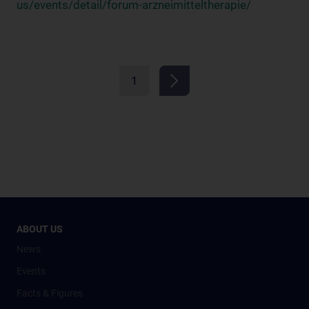
us/events/detail/forum-arzneimitteltherapie/
1
ABOUT US
News
Events
Facts & Figures