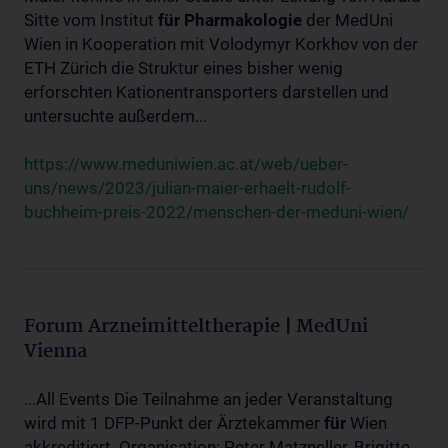
Sitte vom Institut
für
Pharmakologie
der MedUni
Wien in Kooperation mit Volodymyr Korkhov von der
ETH Zürich die Struktur eines bisher wenig
erforschten Kationentransporters darstellen und
untersuchte außerdem...
https://www.meduniwien.ac.at/web/ueber-
uns/news/2023/julian-maier-erhaelt-rudolf-
buchheim-preis-2022/menschen-der-meduni-wien/
Forum Arzneimitteltherapie | MedUni
Vienna
...All Events Die Teilnahme an jeder Veranstaltung
wird mit 1 DFP-Punkt der Ärztekammer
für
Wien
akkreditiert. Organisation: Peter Matzneller, Brigitte