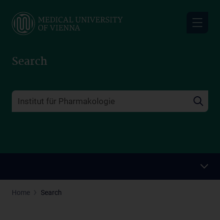
Skip
to
main
content
Search
Home
Search