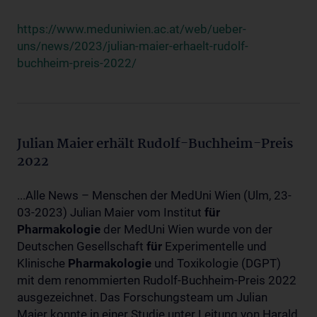
https://www.meduniwien.ac.at/web/ueber-
uns/news/2023/julian-maier-erhaelt-rudolf-
buchheim-preis-2022/
Julian Maier erhält Rudolf-Buchheim-Preis
2022
...Alle News – Menschen der MedUni Wien (Ulm, 23-
03-2023) Julian Maier vom Institut
für
Pharmakologie
der MedUni Wien wurde von der
Deutschen Gesellschaft
für
Experimentelle und
Klinische
Pharmakologie
und Toxikologie (DGPT)
mit dem renommierten Rudolf-Buchheim-Preis 2022
ausgezeichnet. Das Forschungsteam um Julian
Maier konnte in einer Studie unter Leitung von Harald