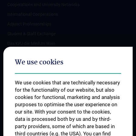
Cooperations and University Networks
International Cooperations
Adjunct Professorships
Student & Staff Exchange
Das KPJ der MedUni Wien
Postgraduate Trainings
We use cookies
Dual Career
Trusted Reseach - Research Security - Foreign Interference
We use cookies that are technically necessary
UNESCO Chair on Bioethics
for the functionality of our website, but also
MUVI
cookies for functional, marketing and analysis
purposes to optimise the user experience on
our site. With your consent to the cookies,
Connect with us
data is processed both by us and by third-
party providers, some of which are based in
third countries (e.g. the USA). You can find