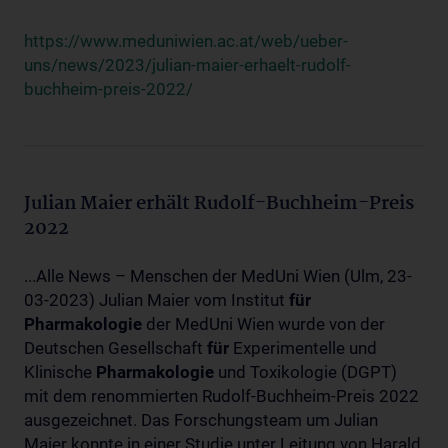
https://www.meduniwien.ac.at/web/ueber-
uns/news/2023/julian-maier-erhaelt-rudolf-
buchheim-preis-2022/
Julian Maier erhält Rudolf-Buchheim-Preis
2022
...Alle News – Menschen der MedUni Wien (Ulm, 23-
03-2023) Julian Maier vom Institut
für
Pharmakologie
der MedUni Wien wurde von der
Deutschen Gesellschaft
für
Experimentelle und
Klinische
Pharmakologie
und Toxikologie (DGPT)
mit dem renommierten Rudolf-Buchheim-Preis 2022
ausgezeichnet. Das Forschungsteam um Julian
Maier konnte in einer Studie unter Leitung von Harald