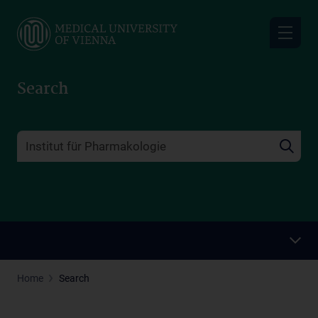
Skip
to
main
content
Search
Home
Search