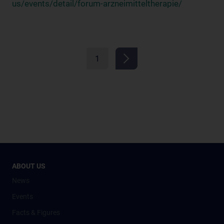
us/events/detail/forum-arzneimitteltherapie/
1
ABOUT US
News
Events
Facts & Figures