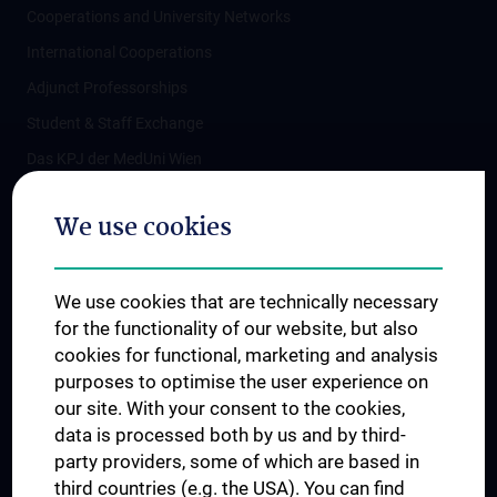
Cooperations and University Networks
International Cooperations
Adjunct Professorships
Student & Staff Exchange
Das KPJ der MedUni Wien
Postgraduate Trainings
We use cookies
Dual Career
Trusted Reseach - Research Security - Foreign Interference
We use cookies that are technically necessary
UNESCO Chair on Bioethics
for the functionality of our website, but also
MUVI
cookies for functional, marketing and analysis
purposes to optimise the user experience on
our site. With your consent to the cookies,
Connect with us
data is processed both by us and by third-
party providers, some of which are based in
third countries (e.g. the USA). You can find