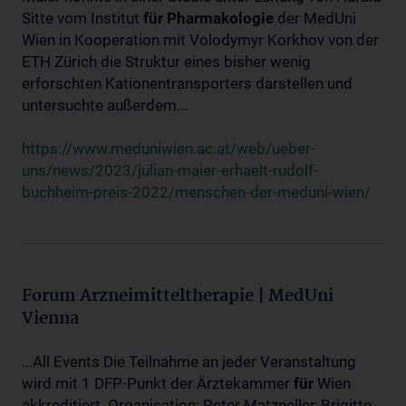
Sitte vom Institut
für
Pharmakologie
der MedUni
Wien in Kooperation mit Volodymyr Korkhov von der
ETH Zürich die Struktur eines bisher wenig
erforschten Kationentransporters darstellen und
untersuchte außerdem...
https://www.meduniwien.ac.at/web/ueber-
uns/news/2023/julian-maier-erhaelt-rudolf-
buchheim-preis-2022/menschen-der-meduni-wien/
Forum Arzneimitteltherapie | MedUni
Vienna
...All Events Die Teilnahme an jeder Veranstaltung
wird mit 1 DFP-Punkt der Ärztekammer
für
Wien
akkreditiert. Organisation: Peter Matzneller, Brigitte