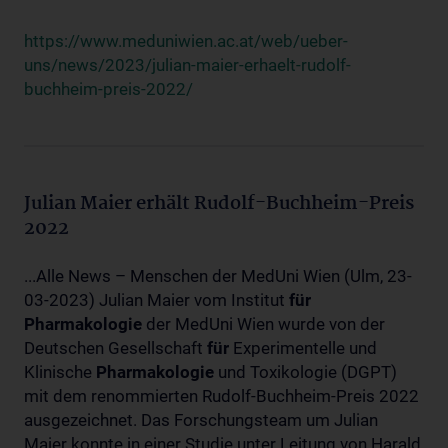
https://www.meduniwien.ac.at/web/ueber-
uns/news/2023/julian-maier-erhaelt-rudolf-
buchheim-preis-2022/
Julian Maier erhält Rudolf-Buchheim-Preis
2022
...Alle News – Menschen der MedUni Wien (Ulm, 23-
03-2023) Julian Maier vom Institut
für
Pharmakologie
der MedUni Wien wurde von der
Deutschen Gesellschaft
für
Experimentelle und
Klinische
Pharmakologie
und Toxikologie (DGPT)
mit dem renommierten Rudolf-Buchheim-Preis 2022
ausgezeichnet. Das Forschungsteam um Julian
Maier konnte in einer Studie unter Leitung von Harald