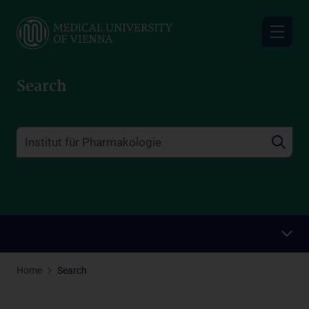
Skip
to
main
content
Search
Home
Search