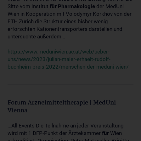
Sitte vom Institut
für
Pharmakologie
der MedUni
Wien in Kooperation mit Volodymyr Korkhov von der
ETH Zürich die Struktur eines bisher wenig
erforschten Kationentransporters darstellen und
untersuchte außerdem...
https://www.meduniwien.ac.at/web/ueber-
uns/news/2023/julian-maier-erhaelt-rudolf-
buchheim-preis-2022/menschen-der-meduni-wien/
Forum Arzneimitteltherapie | MedUni
Vienna
...All Events Die Teilnahme an jeder Veranstaltung
wird mit 1 DFP-Punkt der Ärztekammer
für
Wien
akkreditiert. Organisation: Peter Matzneller, Brigitte