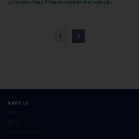
us/events/detail/forum-arzneimitteltherapie/
1
ABOUT US
News
Events
Facts & Figures