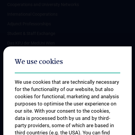
Cooperations and University Networks
International Cooperations
Adjunct Professorships
Student & Staff Exchange
Das KPJ der MedUni Wien
Postgraduate Trainings
We use cookies
Dual Career
Trusted Reseach - Research Security - Foreign Interference
We use cookies that are technically necessary
UNESCO Chair on Bioethics
for the functionality of our website, but also
MUVI
cookies for functional, marketing and analysis
purposes to optimise the user experience on
our site. With your consent to the cookies,
Connect with us
data is processed both by us and by third-
party providers, some of which are based in
third countries (e.g. the USA). You can find