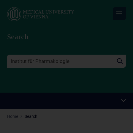
Skip
to
main
content
Search
Home
Search