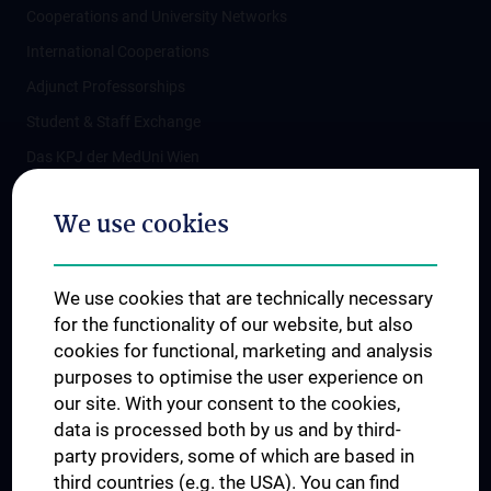
Cooperations and University Networks
International Cooperations
Adjunct Professorships
Student & Staff Exchange
Das KPJ der MedUni Wien
Postgraduate Trainings
We use cookies
Dual Career
Trusted Reseach - Research Security - Foreign Interference
We use cookies that are technically necessary
UNESCO Chair on Bioethics
for the functionality of our website, but also
MUVI
cookies for functional, marketing and analysis
purposes to optimise the user experience on
our site. With your consent to the cookies,
Connect with us
data is processed both by us and by third-
party providers, some of which are based in
third countries (e.g. the USA). You can find