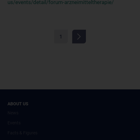
us/events/detail/forum-arzneimitteltherapie/
1
ABOUT US
News
Events
Facts & Figures