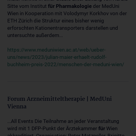
Sitte vom Institut
für
Pharmakologie
der MedUni
Wien in Kooperation mit Volodymyr Korkhov von der
ETH Zürich die Struktur eines bisher wenig
erforschten Kationentransporters darstellen und
untersuchte außerdem...
https://www.meduniwien.ac.at/web/ueber-
uns/news/2023/julian-maier-erhaelt-rudolf-
buchheim-preis-2022/menschen-der-meduni-wien/
Forum Arzneimitteltherapie | MedUni
Vienna
...All Events Die Teilnahme an jeder Veranstaltung
wird mit 1 DFP-Punkt der Ärztekammer
für
Wien
akkreditiert. Organisation: Peter Matzneller, Brigitte