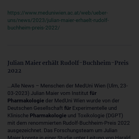
https://www.meduniwien.ac.at/web/ueber-
uns/news/2023/julian-maier-erhaelt-rudolf-
buchheim-preis-2022/
Julian Maier erhält Rudolf-Buchheim-Preis
2022
...Alle News – Menschen der MedUni Wien (Ulm, 23-
03-2023) Julian Maier vom Institut
für
Pharmakologie
der MedUni Wien wurde von der
Deutschen Gesellschaft
für
Experimentelle und
Klinische
Pharmakologie
und Toxikologie (DGPT)
mit dem renommierten Rudolf-Buchheim-Preis 2022
ausgezeichnet. Das Forschungsteam um Julian
Maier konnte in einer Studie unter Leitung von Harald