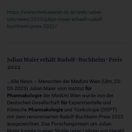
https://www.meduniwien.ac.at/web/ueber-
uns/news/2023/julian-maier-erhaelt-rudolf-
buchheim-preis-2022/
Julian Maier erhält Rudolf-Buchheim-Preis
2022
...Alle News – Menschen der MedUni Wien (Ulm, 23-
03-2023) Julian Maier vom Institut
für
Pharmakologie
der MedUni Wien wurde von der
Deutschen Gesellschaft
für
Experimentelle und
Klinische
Pharmakologie
und Toxikologie (DGPT)
mit dem renommierten Rudolf-Buchheim-Preis 2022
ausgezeichnet. Das Forschungsteam um Julian
Maier konnte in einer Studie unter Leitung von Harald