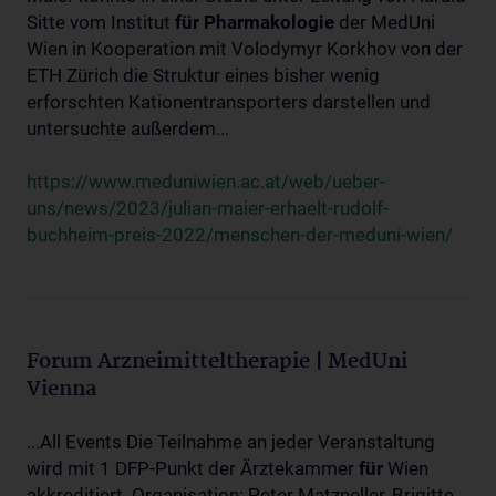
Sitte vom Institut
für
Pharmakologie
der MedUni
Wien in Kooperation mit Volodymyr Korkhov von der
ETH Zürich die Struktur eines bisher wenig
erforschten Kationentransporters darstellen und
untersuchte außerdem...
https://www.meduniwien.ac.at/web/ueber-
uns/news/2023/julian-maier-erhaelt-rudolf-
buchheim-preis-2022/menschen-der-meduni-wien/
Forum Arzneimitteltherapie | MedUni
Vienna
...All Events Die Teilnahme an jeder Veranstaltung
wird mit 1 DFP-Punkt der Ärztekammer
für
Wien
akkreditiert. Organisation: Peter Matzneller, Brigitte