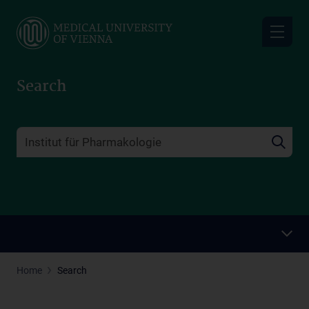
Skip
to
main
content
Search
Home
Search