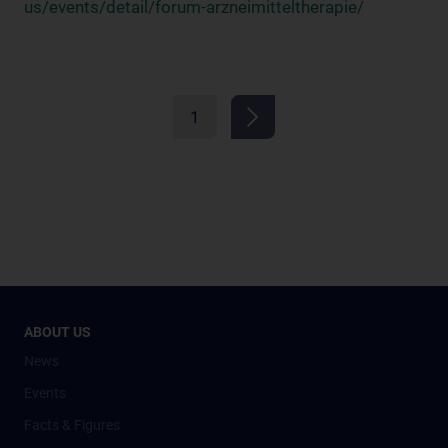
us/events/detail/forum-arzneimitteltherapie/
1
ABOUT US
News
Events
Facts & Figures