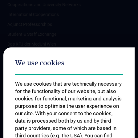
Cooperations and University Networks
International Cooperations
Adjunct Professorships
Student & Staff Exchange
Das KPJ der MedUni Wien
Postgraduate Trainings
We use cookies
Dual Career
Trusted Reseach - Research Security - Foreign Interference
We use cookies that are technically necessary
UNESCO Chair on Bioethics
for the functionality of our website, but also
MUVI
cookies for functional, marketing and analysis
purposes to optimise the user experience on
our site. With your consent to the cookies,
Connect with us
data is processed both by us and by third-
party providers, some of which are based in
third countries (e.g. the USA). You can find