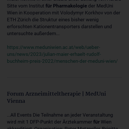
Sitte vom Institut
für
Pharmakologie
der MedUni
Wien in Kooperation mit Volodymyr Korkhov von der
ETH Zürich die Struktur eines bisher wenig
erforschten Kationentransporters darstellen und
untersuchte außerdem...
https://www.meduniwien.ac.at/web/ueber-
uns/news/2023/julian-maier-erhaelt-rudolf-
buchheim-preis-2022/menschen-der-meduni-wien/
Forum Arzneimitteltherapie | MedUni
Vienna
...All Events Die Teilnahme an jeder Veranstaltung
wird mit 1 DFP-Punkt der Ärztekammer
für
Wien
akkreditiert. Organisation: Peter Matzneller, Brigitte