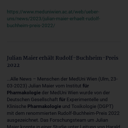
https://www.meduniwien.ac.at/web/ueber-
uns/news/2023/julian-maier-erhaelt-rudolf-
buchheim-preis-2022/
Julian Maier erhält Rudolf-Buchheim-Preis
2022
...Alle News – Menschen der MedUni Wien (Ulm, 23-
03-2023) Julian Maier vom Institut
für
Pharmakologie
der MedUni Wien wurde von der
Deutschen Gesellschaft
für
Experimentelle und
Klinische
Pharmakologie
und Toxikologie (DGPT)
mit dem renommierten Rudolf-Buchheim-Preis 2022
ausgezeichnet. Das Forschungsteam um Julian
Maier konnte in einer Studie unter Leitung von Harald