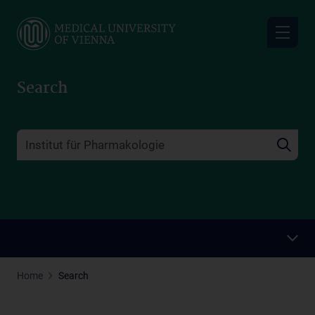
Skip
to
main
content
Search
Home
Search