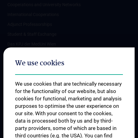
Cooperations and University Networks
International Cooperations
Adjunct Professorships
Student & Staff Exchange
Das KPJ der MedUni Wien
Postgraduate Trainings
We use cookies
Dual Career
Trusted Reseach - Research Security - Foreign Interference
We use cookies that are technically necessary
UNESCO Chair on Bioethics
for the functionality of our website, but also
MUVI
cookies for functional, marketing and analysis
purposes to optimise the user experience on
our site. With your consent to the cookies,
Connect with us
data is processed both by us and by third-
party providers, some of which are based in
third countries (e.g. the USA). You can find