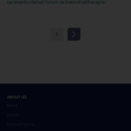
us/events/detail/forum-arzneimitteltherapie/
1
ABOUT US
News
Events
Facts & Figures