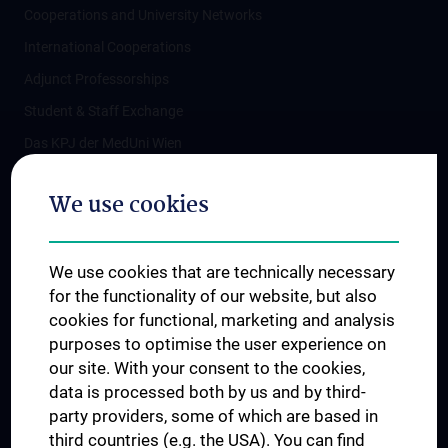
Cooperations and University Networks
International Cooperations
Adjunct Professorships
Student & Staff Exchange
Das KPJ der MedUni Wien
Postgraduate Trainings
We use cookies
Dual Career
Trusted Reseach - Research Security - Foreign Interference
We use cookies that are technically necessary
UNESCO Chair on Bioethics
for the functionality of our website, but also
MUVI
cookies for functional, marketing and analysis
purposes to optimise the user experience on
our site. With your consent to the cookies,
Connect with us
data is processed both by us and by third-
party providers, some of which are based in
third countries (e.g. the USA). You can find