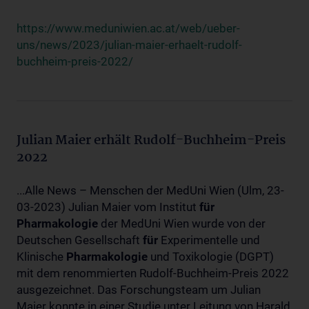
https://www.meduniwien.ac.at/web/ueber-
uns/news/2023/julian-maier-erhaelt-rudolf-
buchheim-preis-2022/
Julian Maier erhält Rudolf-Buchheim-Preis
2022
...Alle News – Menschen der MedUni Wien (Ulm, 23-
03-2023) Julian Maier vom Institut
für
Pharmakologie
der MedUni Wien wurde von der
Deutschen Gesellschaft
für
Experimentelle und
Klinische
Pharmakologie
und Toxikologie (DGPT)
mit dem renommierten Rudolf-Buchheim-Preis 2022
ausgezeichnet. Das Forschungsteam um Julian
Maier konnte in einer Studie unter Leitung von Harald