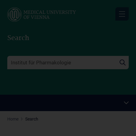
Skip
to
main
content
Search
Home
Search