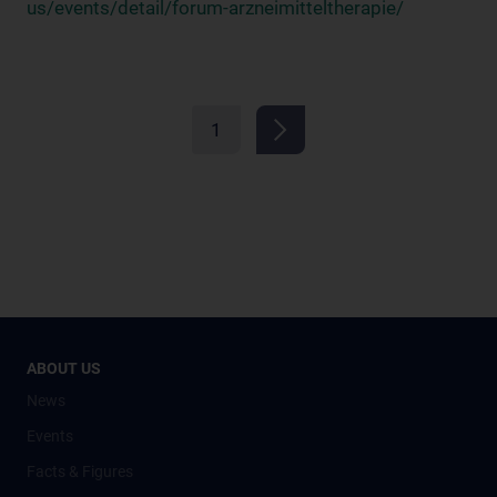
us/events/detail/forum-arzneimitteltherapie/
1
ABOUT US
News
Events
Facts & Figures