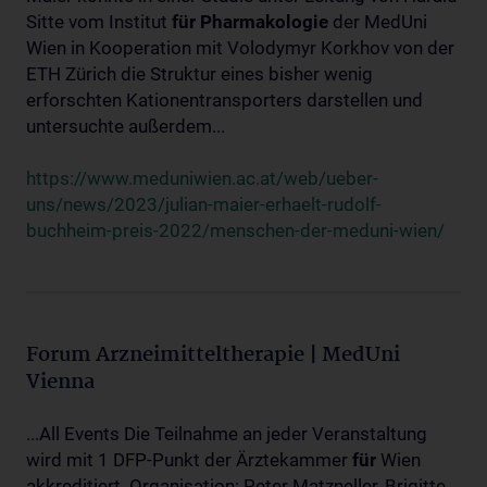
Sitte vom Institut
für
Pharmakologie
der MedUni
Wien in Kooperation mit Volodymyr Korkhov von der
ETH Zürich die Struktur eines bisher wenig
erforschten Kationentransporters darstellen und
untersuchte außerdem...
https://www.meduniwien.ac.at/web/ueber-
uns/news/2023/julian-maier-erhaelt-rudolf-
buchheim-preis-2022/menschen-der-meduni-wien/
Forum Arzneimitteltherapie | MedUni
Vienna
...All Events Die Teilnahme an jeder Veranstaltung
wird mit 1 DFP-Punkt der Ärztekammer
für
Wien
akkreditiert. Organisation: Peter Matzneller, Brigitte