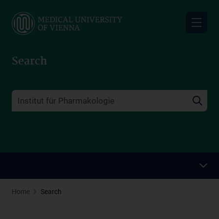
Skip
to
main
content
Search
Home
Search