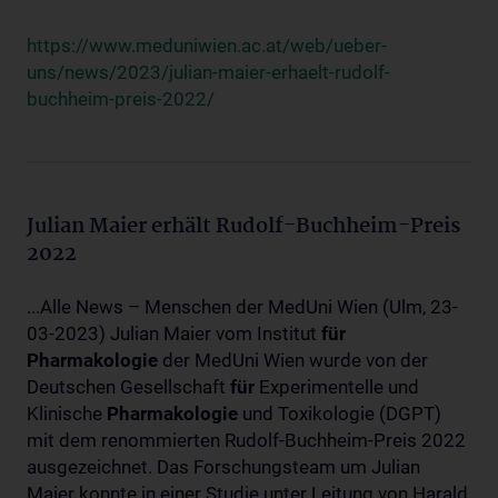
https://www.meduniwien.ac.at/web/ueber-
uns/news/2023/julian-maier-erhaelt-rudolf-
buchheim-preis-2022/
Julian Maier erhält Rudolf-Buchheim-Preis
2022
...Alle News – Menschen der MedUni Wien (Ulm, 23-
03-2023) Julian Maier vom Institut
für
Pharmakologie
der MedUni Wien wurde von der
Deutschen Gesellschaft
für
Experimentelle und
Klinische
Pharmakologie
und Toxikologie (DGPT)
mit dem renommierten Rudolf-Buchheim-Preis 2022
ausgezeichnet. Das Forschungsteam um Julian
Maier konnte in einer Studie unter Leitung von Harald