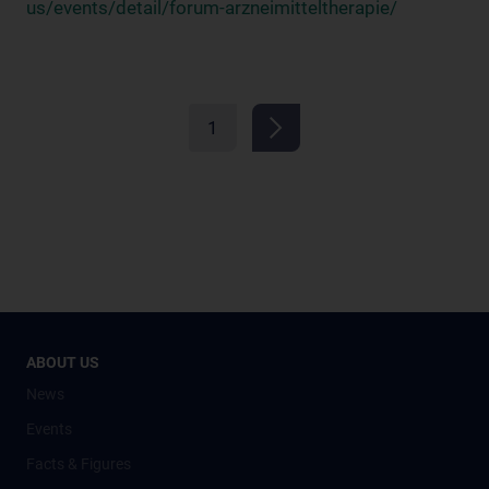
us/events/detail/forum-arzneimitteltherapie/
1
ABOUT US
News
Events
Facts & Figures