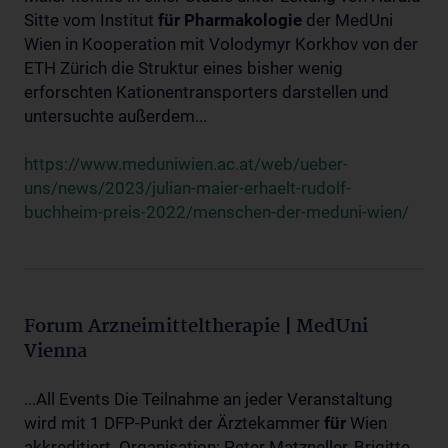
Sitte vom Institut
für
Pharmakologie
der MedUni
Wien in Kooperation mit Volodymyr Korkhov von der
ETH Zürich die Struktur eines bisher wenig
erforschten Kationentransporters darstellen und
untersuchte außerdem...
https://www.meduniwien.ac.at/web/ueber-
uns/news/2023/julian-maier-erhaelt-rudolf-
buchheim-preis-2022/menschen-der-meduni-wien/
Forum Arzneimitteltherapie | MedUni
Vienna
...All Events Die Teilnahme an jeder Veranstaltung
wird mit 1 DFP-Punkt der Ärztekammer
für
Wien
akkreditiert. Organisation: Peter Matzneller, Brigitte