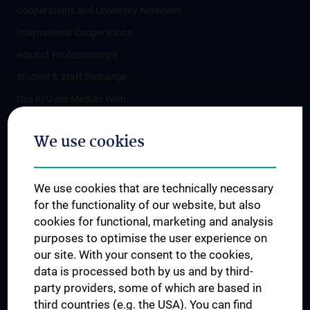
Cooperations and University Networks
International Cooperations
Adjunct Professorships
Student & Staff Exchange
Das KPJ der MedUni Wien
Postgraduate Trainings
We use cookies
Dual Career
Trusted Reseach - Research Security - Foreign Interference
We use cookies that are technically necessary
UNESCO Chair on Bioethics
for the functionality of our website, but also
MUVI
cookies for functional, marketing and analysis
purposes to optimise the user experience on
our site. With your consent to the cookies,
Connect with us
data is processed both by us and by third-
party providers, some of which are based in
third countries (e.g. the USA). You can find