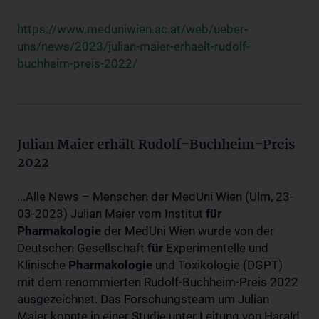
https://www.meduniwien.ac.at/web/ueber-
uns/news/2023/julian-maier-erhaelt-rudolf-
buchheim-preis-2022/
Julian Maier erhält Rudolf-Buchheim-Preis
2022
...Alle News – Menschen der MedUni Wien (Ulm, 23-
03-2023) Julian Maier vom Institut
für
Pharmakologie
der MedUni Wien wurde von der
Deutschen Gesellschaft
für
Experimentelle und
Klinische
Pharmakologie
und Toxikologie (DGPT)
mit dem renommierten Rudolf-Buchheim-Preis 2022
ausgezeichnet. Das Forschungsteam um Julian
Maier konnte in einer Studie unter Leitung von Harald