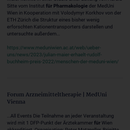
Sitte vom Institut
für
Pharmakologie
der MedUni
Wien in Kooperation mit Volodymyr Korkhov von der
ETH Zürich die Struktur eines bisher wenig
erforschten Kationentransporters darstellen und
untersuchte außerdem...
https://www.meduniwien.ac.at/web/ueber-
uns/news/2023/julian-maier-erhaelt-rudolf-
buchheim-preis-2022/menschen-der-meduni-wien/
Forum Arzneimitteltherapie | MedUni
Vienna
...All Events Die Teilnahme an jeder Veranstaltung
wird mit 1 DFP-Punkt der Ärztekammer
für
Wien
akkreditiert. Organisation: Peter Matzneller, Brigitte