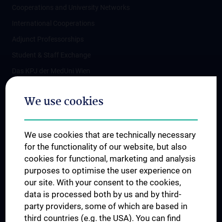
Cooperations and University Networks
International Cooperations
Adjunct Professorships
Student & Staff Exchange
Das KPJ der MedUni Wien
Postgraduate Trainings
We use cookies
Dual Career
Trusted Reseach - Research Security - Foreign Interference
We use cookies that are technically necessary
UNESCO Chair on Bioethics
for the functionality of our website, but also
MUVI
cookies for functional, marketing and analysis
purposes to optimise the user experience on
our site. With your consent to the cookies,
Connect with us
data is processed both by us and by third-
party providers, some of which are based in
third countries (e.g. the USA). You can find