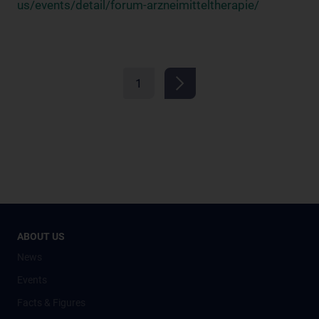
us/events/detail/forum-arzneimitteltherapie/
1
ABOUT US
News
Events
Facts & Figures