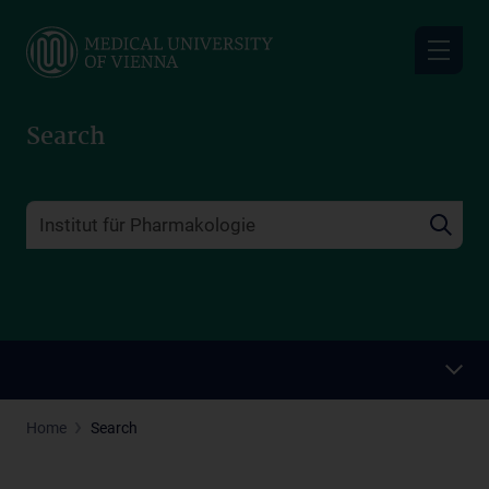
Skip
to
main
content
Search
Home
Search