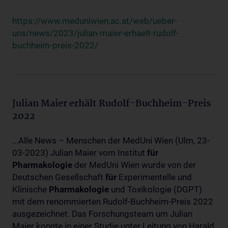
https://www.meduniwien.ac.at/web/ueber-
uns/news/2023/julian-maier-erhaelt-rudolf-
buchheim-preis-2022/
Julian Maier erhält Rudolf-Buchheim-Preis
2022
...Alle News – Menschen der MedUni Wien (Ulm, 23-
03-2023) Julian Maier vom Institut
für
Pharmakologie
der MedUni Wien wurde von der
Deutschen Gesellschaft
für
Experimentelle und
Klinische
Pharmakologie
und Toxikologie (DGPT)
mit dem renommierten Rudolf-Buchheim-Preis 2022
ausgezeichnet. Das Forschungsteam um Julian
Maier konnte in einer Studie unter Leitung von Harald