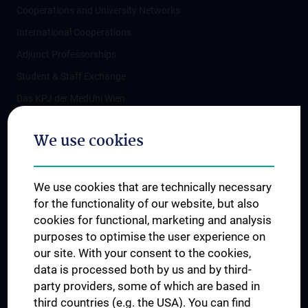
Cooperations and University Networks
International Cooperations
Adjunct Professorships
Student & Staff Exchange
Das KPJ der MedUni Wien
Postgraduate Trainings
We use cookies
Dual Career
Trusted Reseach - Research Security - Foreign Interference
We use cookies that are technically necessary
UNESCO Chair on Bioethics
for the functionality of our website, but also
MUVI
cookies for functional, marketing and analysis
purposes to optimise the user experience on
our site. With your consent to the cookies,
Connect with us
data is processed both by us and by third-
party providers, some of which are based in
third countries (e.g. the USA). You can find