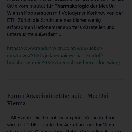
Sitte vom Institut
für
Pharmakologie
der MedUni
Wien in Kooperation mit Volodymyr Korkhov von der
ETH Zürich die Struktur eines bisher wenig
erforschten Kationentransporters darstellen und
untersuchte außerdem...
https://www.meduniwien.ac.at/web/ueber-
uns/news/2023/julian-maier-erhaelt-rudolf-
buchheim-preis-2022/menschen-der-meduni-wien/
Forum Arzneimitteltherapie | MedUni
Vienna
...All Events Die Teilnahme an jeder Veranstaltung
wird mit 1 DFP-Punkt der Ärztekammer
für
Wien
akkreditiert. Organisation: Peter Matzneller, Brigitte