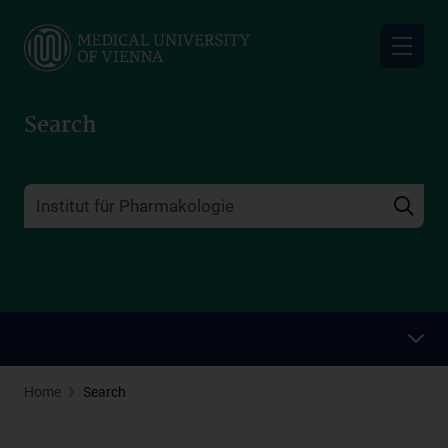
Skip
to
main
content
Search
Home
Search