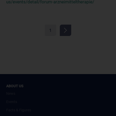
us/events/detail/forum-arzneimitteltherapie/
1
ABOUT US
News
Events
Facts & Figures