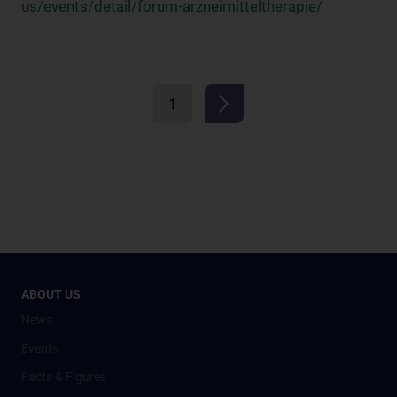
us/events/detail/forum-arzneimitteltherapie/
1
ABOUT US
News
Events
Facts & Figures