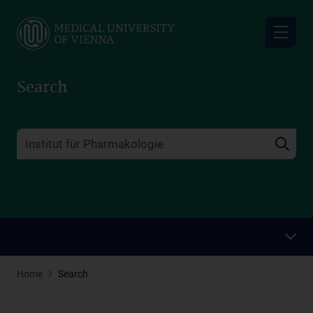
Skip
to
main
content
Search
Home
Search