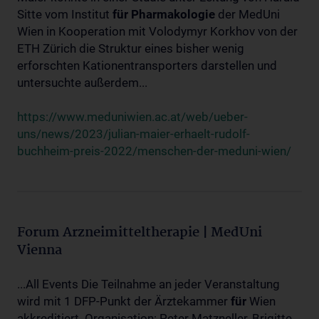
Sitte vom Institut
für
Pharmakologie
der MedUni
Wien in Kooperation mit Volodymyr Korkhov von der
ETH Zürich die Struktur eines bisher wenig
erforschten Kationentransporters darstellen und
untersuchte außerdem...
https://www.meduniwien.ac.at/web/ueber-
uns/news/2023/julian-maier-erhaelt-rudolf-
buchheim-preis-2022/menschen-der-meduni-wien/
Forum Arzneimitteltherapie | MedUni
Vienna
...All Events Die Teilnahme an jeder Veranstaltung
wird mit 1 DFP-Punkt der Ärztekammer
für
Wien
akkreditiert. Organisation: Peter Matzneller, Brigitte