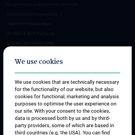
Cooperations and University Networks
International Cooperations
Adjunct Professorships
Student & Staff Exchange
Das KPJ der MedUni Wien
Postgraduate Trainings
We use cookies
Dual Career
Trusted Reseach - Research Security - Foreign Interference
We use cookies that are technically necessary
UNESCO Chair on Bioethics
for the functionality of our website, but also
MUVI
cookies for functional, marketing and analysis
purposes to optimise the user experience on
our site. With your consent to the cookies,
Connect with us
data is processed both by us and by third-
party providers, some of which are based in
third countries (e.g. the USA). You can find