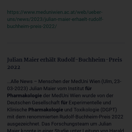
https://www.meduniwien.ac.at/web/ueber-
uns/news/2023/julian-maier-erhaelt-rudolf-
buchheim-preis-2022/
Julian Maier erhält Rudolf-Buchheim-Preis
2022
...Alle News – Menschen der MedUni Wien (Ulm, 23-
03-2023) Julian Maier vom Institut
für
Pharmakologie
der MedUni Wien wurde von der
Deutschen Gesellschaft
für
Experimentelle und
Klinische
Pharmakologie
und Toxikologie (DGPT)
mit dem renommierten Rudolf-Buchheim-Preis 2022
ausgezeichnet. Das Forschungsteam um Julian
Maier konnte in einer Studie unter Leitung von Harald