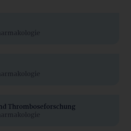
harmakologie
harmakologie
 und Thromboseforschung
harmakologie