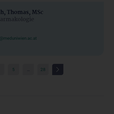
h, Thomas, MSc
Pharmakologie
@meduniwien.ac.at
5
…
28