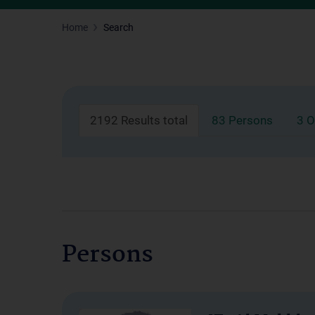
Home
Search
2192 Results total
83 Persons
3 O
Persons