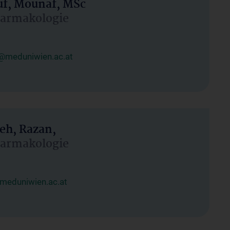
uf, Mounaf, MSc
Pharmakologie
@meduniwien.ac.at
eh, Razan,
Pharmakologie
meduniwien.ac.at