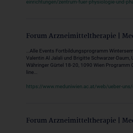
einrichtungen/zentrum-fuer-physiologie-und-p
Forum Arzneimitteltherapie | M
...Alle Events Fortbildungsprogramm Wintersem
Valentin Al Jalali und Brigitte Schwarzer-Daum, 
Währinger Gürtel 18-20, 1090 Wien Programm 05.
line...
https://www.meduniwien.ac.at/web/ueber-uns/ev
Forum Arzneimitteltherapie | M