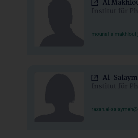
Al Makhlo
Institut für 
mounaf.almakhlouf
Al-Salaym
Institut für 
razan.al-salaymeh@