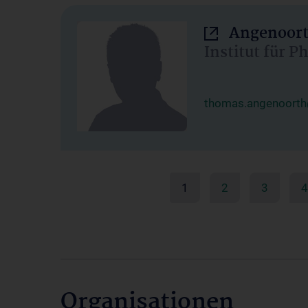
Angenoort
Institut für 
thomas.angenoorth
1
2
3
4
Organisationen