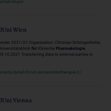
harmakologie/
edUni Wien
ester 2021/22 Organisation: Christian Schörgenhofer,
Universitätsklinik
für
Klinische
Pharmakologie
,
10.2021 Transferring data to external parties in
ents/detail/forum-arzneimitteltherapie-2/
edUni Vienna