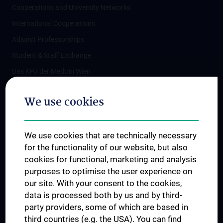
Cooperations and University Networks
International Cooperations
Adjunct Professorships
Student & Staff Exchange
Das KPJ der MedUni Wien
Postgraduate Trainings
We use cookies
Dual Career
Trusted Reseach - Research Security - Foreign Interference
We use cookies that are technically necessary
UNESCO Chair on Bioethics
for the functionality of our website, but also
MUVI
cookies for functional, marketing and analysis
purposes to optimise the user experience on
our site. With your consent to the cookies,
Connect with us
data is processed both by us and by third-
party providers, some of which are based in
third countries (e.g. the USA). You can find