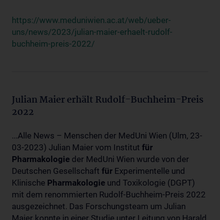
https://www.meduniwien.ac.at/web/ueber-
uns/news/2023/julian-maier-erhaelt-rudolf-
buchheim-preis-2022/
Julian Maier erhält Rudolf-Buchheim-Preis
2022
...Alle News – Menschen der MedUni Wien (Ulm, 23-
03-2023) Julian Maier vom Institut
für
Pharmakologie
der MedUni Wien wurde von der
Deutschen Gesellschaft
für
Experimentelle und
Klinische
Pharmakologie
und Toxikologie (DGPT)
mit dem renommierten Rudolf-Buchheim-Preis 2022
ausgezeichnet. Das Forschungsteam um Julian
Maier konnte in einer Studie unter Leitung von Harald