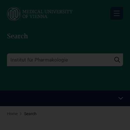
Skip
to
main
content
Search
Home
Search