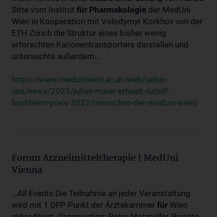
Sitte vom Institut
für
Pharmakologie
der MedUni
Wien in Kooperation mit Volodymyr Korkhov von der
ETH Zürich die Struktur eines bisher wenig
erforschten Kationentransporters darstellen und
untersuchte außerdem...
https://www.meduniwien.ac.at/web/ueber-
uns/news/2023/julian-maier-erhaelt-rudolf-
buchheim-preis-2022/menschen-der-meduni-wien/
Forum Arzneimitteltherapie | MedUni
Vienna
...All Events Die Teilnahme an jeder Veranstaltung
wird mit 1 DFP-Punkt der Ärztekammer
für
Wien
akkreditiert. Organisation: Peter Matzneller, Brigitte