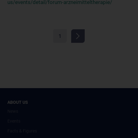
us/events/detail/forum-arzneimitteltherapie/
1
ABOUT US
News
Events
Facts & Figures