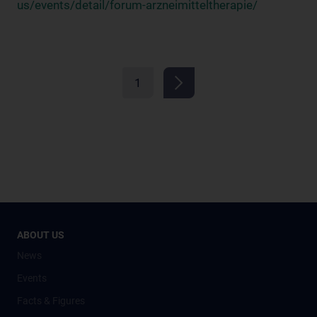
us/events/detail/forum-arzneimitteltherapie/
1
ABOUT US
News
Events
Facts & Figures