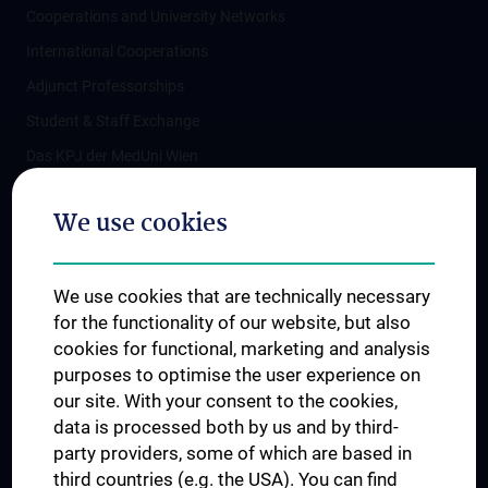
Cooperations and University Networks
International Cooperations
Adjunct Professorships
Student & Staff Exchange
Das KPJ der MedUni Wien
Postgraduate Trainings
We use cookies
Dual Career
Trusted Reseach - Research Security - Foreign Interference
We use cookies that are technically necessary
UNESCO Chair on Bioethics
for the functionality of our website, but also
MUVI
cookies for functional, marketing and analysis
purposes to optimise the user experience on
our site. With your consent to the cookies,
Connect with us
data is processed both by us and by third-
party providers, some of which are based in
third countries (e.g. the USA). You can find