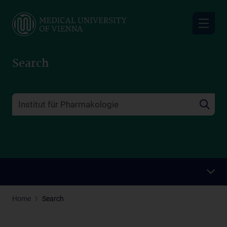
Skip
to
main
content
Search
Home
Search