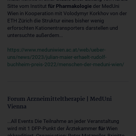
Sitte vom Institut
für
Pharmakologie
der MedUni
Wien in Kooperation mit Volodymyr Korkhov von der
ETH Zürich die Struktur eines bisher wenig
erforschten Kationentransporters darstellen und
untersuchte außerdem...
https://www.meduniwien.ac.at/web/ueber-
uns/news/2023/julian-maier-erhaelt-rudolf-
buchheim-preis-2022/menschen-der-meduni-wien/
Forum Arzneimitteltherapie | MedUni
Vienna
...All Events Die Teilnahme an jeder Veranstaltung
wird mit 1 DFP-Punkt der Ärztekammer
für
Wien
akkreditiert. Organisation: Peter Matzneller, Brigitte