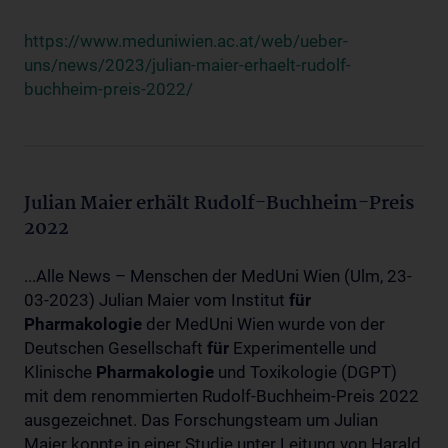
https://www.meduniwien.ac.at/web/ueber-
uns/news/2023/julian-maier-erhaelt-rudolf-
buchheim-preis-2022/
Julian Maier erhält Rudolf-Buchheim-Preis
2022
...Alle News – Menschen der MedUni Wien (Ulm, 23-
03-2023) Julian Maier vom Institut
für
Pharmakologie
der MedUni Wien wurde von der
Deutschen Gesellschaft
für
Experimentelle und
Klinische
Pharmakologie
und Toxikologie (DGPT)
mit dem renommierten Rudolf-Buchheim-Preis 2022
ausgezeichnet. Das Forschungsteam um Julian
Maier konnte in einer Studie unter Leitung von Harald