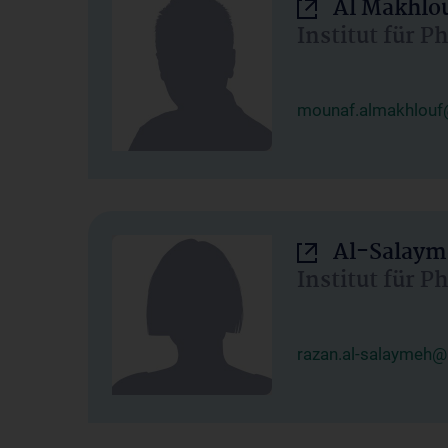
Al Makhlo
Institut für 
mounaf.almakhlouf
Al-Salaym
Institut für 
razan.al-salaymeh@