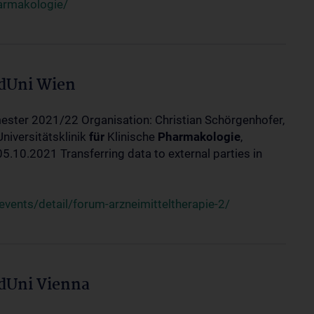
harmakologie/
edUni Wien
ester 2021/22 Organisation: Christian Schörgenhofer,
Universitätsklinik
für
Klinische
Pharmakologie
,
10.2021 Transferring data to external parties in
ents/detail/forum-arzneimitteltherapie-2/
edUni Vienna