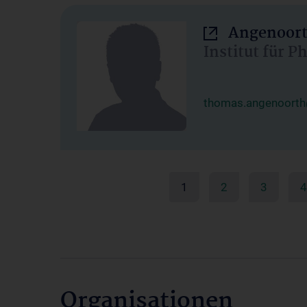
Angenoort
Institut für 
thomas.angenoorth
1
2
3
4
Organisationen