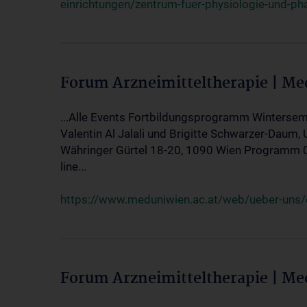
einrichtungen/zentrum-fuer-physiologie-und-p
Forum Arzneimitteltherapie | M
...Alle Events Fortbildungsprogramm Wintersem
Valentin Al Jalali und Brigitte Schwarzer-Daum, 
Währinger Gürtel 18-20, 1090 Wien Programm 05.
line...
https://www.meduniwien.ac.at/web/ueber-uns/ev
Forum Arzneimitteltherapie | M