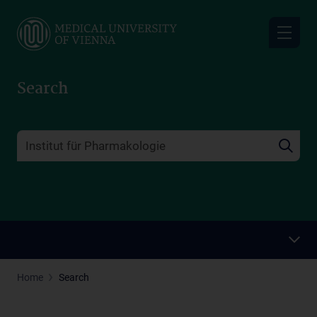
Skip
to
main
content
Search
Home
Search