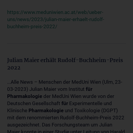
https://www.meduniwien.ac.at/web/ueber-
uns/news/2023/julian-maier-erhaelt-rudolf-
buchheim-preis-2022/
Julian Maier erhält Rudolf-Buchheim-Preis
2022
...Alle News – Menschen der MedUni Wien (Ulm, 23-
03-2023) Julian Maier vom Institut
für
Pharmakologie
der MedUni Wien wurde von der
Deutschen Gesellschaft
für
Experimentelle und
Klinische
Pharmakologie
und Toxikologie (DGPT)
mit dem renommierten Rudolf-Buchheim-Preis 2022
ausgezeichnet. Das Forschungsteam um Julian
Maier konnte in einer Studie unter Leitung von Harald