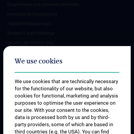
Cooperations and University Networks
International Cooperations
Adjunct Professorships
Student & Staff Exchange
Das KPJ der MedUni Wien
Postgraduate Trainings
We use cookies
Dual Career
Trusted Reseach - Research Security - Foreign Interference
We use cookies that are technically necessary
UNESCO Chair on Bioethics
for the functionality of our website, but also
MUVI
cookies for functional, marketing and analysis
purposes to optimise the user experience on
our site. With your consent to the cookies,
Connect with us
data is processed both by us and by third-
party providers, some of which are based in
third countries (e.g. the USA). You can find