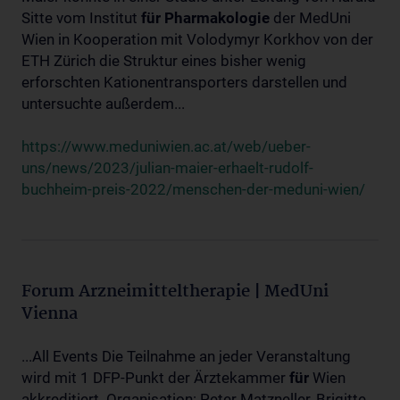
Sitte vom Institut
für
Pharmakologie
der MedUni
Wien in Kooperation mit Volodymyr Korkhov von der
ETH Zürich die Struktur eines bisher wenig
erforschten Kationentransporters darstellen und
untersuchte außerdem...
https://www.meduniwien.ac.at/web/ueber-
uns/news/2023/julian-maier-erhaelt-rudolf-
buchheim-preis-2022/menschen-der-meduni-wien/
Forum Arzneimitteltherapie | MedUni
Vienna
...All Events Die Teilnahme an jeder Veranstaltung
wird mit 1 DFP-Punkt der Ärztekammer
für
Wien
akkreditiert. Organisation: Peter Matzneller, Brigitte