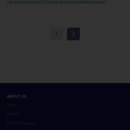
us/events/detail/forum-arzneimitteltherapie/
1
ABOUT US
News
Events
Facts & Figures