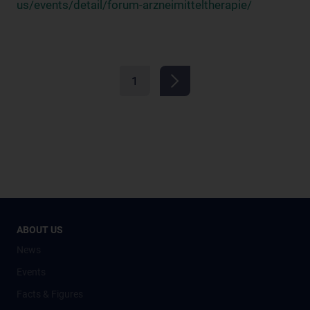
us/events/detail/forum-arzneimitteltherapie/
1
ABOUT US
News
Events
Facts & Figures