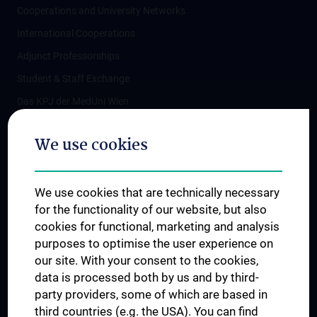
Cooperations and University Networks
International Cooperations
Adjunct Professorships
Student & Staff Exchange
Das KPJ der MedUni Wien
Postgraduate Trainings
We use cookies
Dual Career
Trusted Reseach - Research Security - Foreign Interference
We use cookies that are technically necessary
UNESCO Chair on Bioethics
for the functionality of our website, but also
MUVI
cookies for functional, marketing and analysis
purposes to optimise the user experience on
our site. With your consent to the cookies,
Connect with us
data is processed both by us and by third-
party providers, some of which are based in
third countries (e.g. the USA). You can find