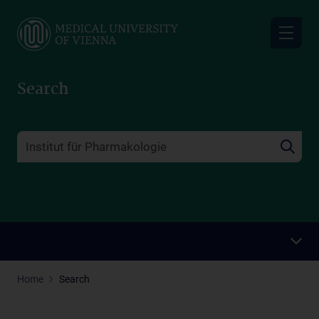
Skip
to
main
content
Search
Home
Search