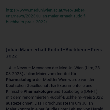
https://www.meduniwien.ac.at/web/ueber-
uns/news/2023/julian-maier-erhaelt-rudolf-
buchheim-preis-2022/
Julian Maier erhält Rudolf-Buchheim-Preis
2022
...Alle News – Menschen der MedUni Wien (Ulm, 23-
03-2023) Julian Maier vom Institut
für
Pharmakologie
der MedUni Wien wurde von der
Deutschen Gesellschaft
für
Experimentelle und
Klinische
Pharmakologie
und Toxikologie (DGPT)
mit dem renommierten Rudolf-Buchheim-Preis 2022
ausgezeichnet. Das Forschungsteam um Julian
Maier konnte in einer Studie unter Leitung von Harald