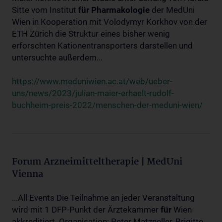
Sitte vom Institut
für
Pharmakologie
der MedUni
Wien in Kooperation mit Volodymyr Korkhov von der
ETH Zürich die Struktur eines bisher wenig
erforschten Kationentransporters darstellen und
untersuchte außerdem...
https://www.meduniwien.ac.at/web/ueber-
uns/news/2023/julian-maier-erhaelt-rudolf-
buchheim-preis-2022/menschen-der-meduni-wien/
Forum Arzneimitteltherapie | MedUni
Vienna
...All Events Die Teilnahme an jeder Veranstaltung
wird mit 1 DFP-Punkt der Ärztekammer
für
Wien
akkreditiert. Organisation: Peter Matzneller, Brigitte