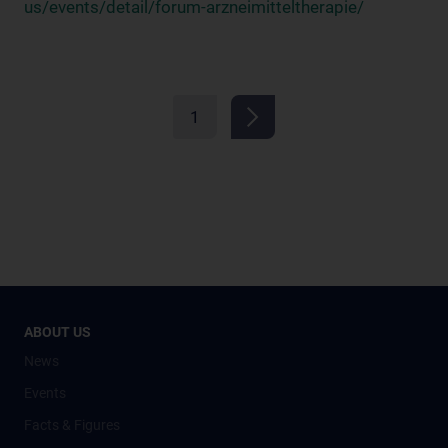
us/events/detail/forum-arzneimitteltherapie/
1
ABOUT US
News
Events
Facts & Figures