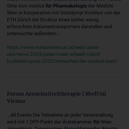
Sitte vom Institut
für
Pharmakologie
der MedUni
Wien in Kooperation mit Volodymyr Korkhov von der
ETH Zürich die Struktur eines bisher wenig
erforschten Kationentransporters darstellen und
untersuchte außerdem...
https://www.meduniwien.ac.at/web/ueber-
uns/news/2023/julian-maier-erhaelt-rudolf-
buchheim-preis-2022/menschen-der-meduni-wien/
Forum Arzneimitteltherapie | MedUni
Vienna
...All Events Die Teilnahme an jeder Veranstaltung
wird mit 1 DFP-Punkt der Ärztekammer
für
Wien
akkreditiert. Organisation: Peter Matzneller, Brigitte