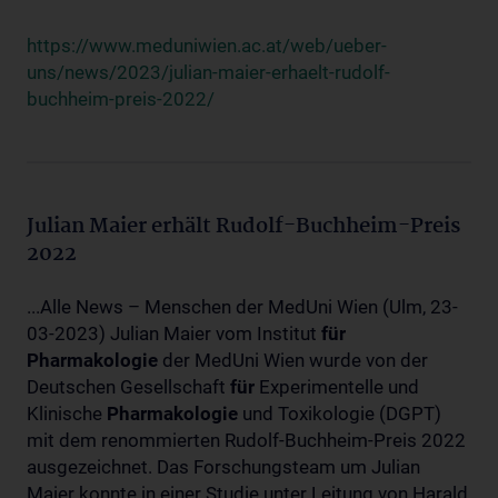
https://www.meduniwien.ac.at/web/ueber-
uns/news/2023/julian-maier-erhaelt-rudolf-
buchheim-preis-2022/
Julian Maier erhält Rudolf-Buchheim-Preis
2022
...Alle News – Menschen der MedUni Wien (Ulm, 23-
03-2023) Julian Maier vom Institut
für
Pharmakologie
der MedUni Wien wurde von der
Deutschen Gesellschaft
für
Experimentelle und
Klinische
Pharmakologie
und Toxikologie (DGPT)
mit dem renommierten Rudolf-Buchheim-Preis 2022
ausgezeichnet. Das Forschungsteam um Julian
Maier konnte in einer Studie unter Leitung von Harald