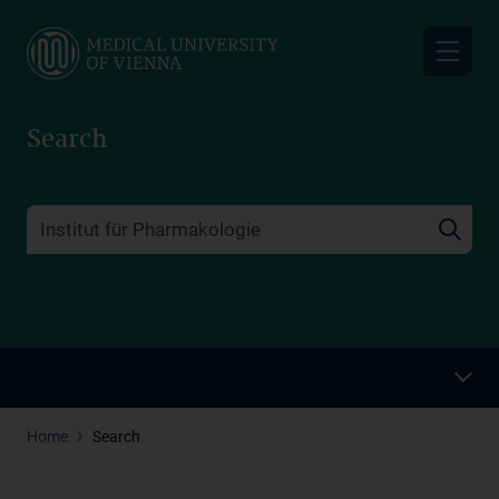
Skip
to
main
content
Search
Home
Search