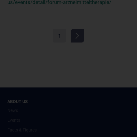
us/events/detail/forum-arzneimitteltherapie/
1
ABOUT US
News
Events
Facts & Figures