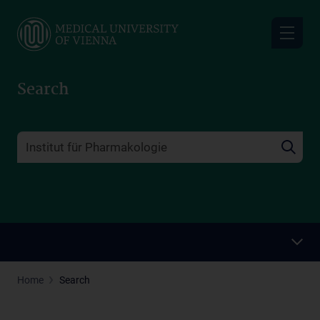
Skip
to
main
content
Search
Home
Search