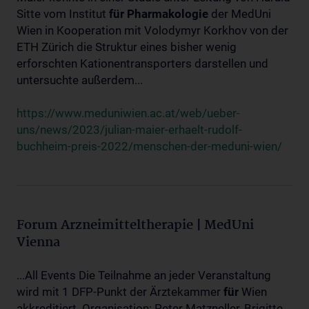
Sitte vom Institut
für
Pharmakologie
der MedUni
Wien in Kooperation mit Volodymyr Korkhov von der
ETH Zürich die Struktur eines bisher wenig
erforschten Kationentransporters darstellen und
untersuchte außerdem...
https://www.meduniwien.ac.at/web/ueber-
uns/news/2023/julian-maier-erhaelt-rudolf-
buchheim-preis-2022/menschen-der-meduni-wien/
Forum Arzneimitteltherapie | MedUni
Vienna
...All Events Die Teilnahme an jeder Veranstaltung
wird mit 1 DFP-Punkt der Ärztekammer
für
Wien
akkreditiert. Organisation: Peter Matzneller, Brigitte