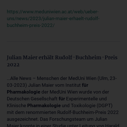
https://www.meduniwien.ac.at/web/ueber-
uns/news/2023/julian-maier-erhaelt-rudolf-
buchheim-preis-2022/
Julian Maier erhält Rudolf-Buchheim-Preis
2022
...Alle News – Menschen der MedUni Wien (Ulm, 23-
03-2023) Julian Maier vom Institut
für
Pharmakologie
der MedUni Wien wurde von der
Deutschen Gesellschaft
für
Experimentelle und
Klinische
Pharmakologie
und Toxikologie (DGPT)
mit dem renommierten Rudolf-Buchheim-Preis 2022
ausgezeichnet. Das Forschungsteam um Julian
Maier konnte in einer Studie unter Leitung von Harald