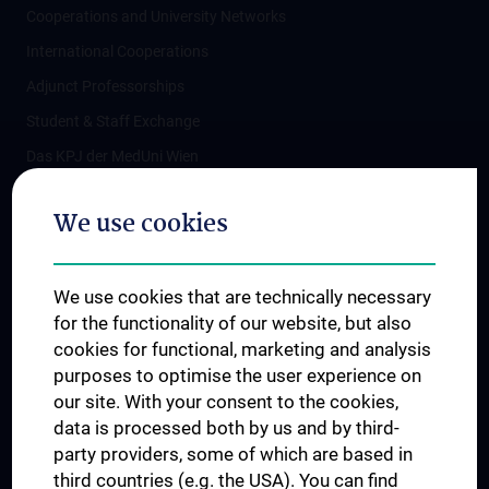
Cooperations and University Networks
International Cooperations
Adjunct Professorships
Student & Staff Exchange
Das KPJ der MedUni Wien
Postgraduate Trainings
We use cookies
Dual Career
Trusted Reseach - Research Security - Foreign Interference
We use cookies that are technically necessary
UNESCO Chair on Bioethics
for the functionality of our website, but also
MUVI
cookies for functional, marketing and analysis
purposes to optimise the user experience on
our site. With your consent to the cookies,
Connect with us
data is processed both by us and by third-
party providers, some of which are based in
third countries (e.g. the USA). You can find