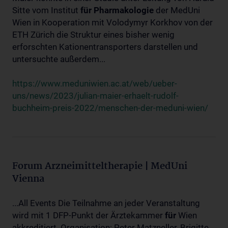
Sitte vom Institut
für
Pharmakologie
der MedUni
Wien in Kooperation mit Volodymyr Korkhov von der
ETH Zürich die Struktur eines bisher wenig
erforschten Kationentransporters darstellen und
untersuchte außerdem...
https://www.meduniwien.ac.at/web/ueber-
uns/news/2023/julian-maier-erhaelt-rudolf-
buchheim-preis-2022/menschen-der-meduni-wien/
Forum Arzneimitteltherapie | MedUni
Vienna
...All Events Die Teilnahme an jeder Veranstaltung
wird mit 1 DFP-Punkt der Ärztekammer
für
Wien
akkreditiert. Organisation: Peter Matzneller, Brigitte