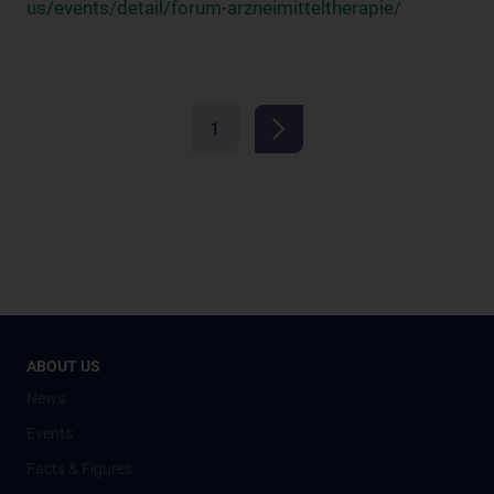
us/events/detail/forum-arzneimitteltherapie/
1
ABOUT US
News
Events
Facts & Figures