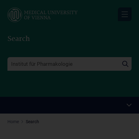
Skip
to
main
content
Search
Home
Search