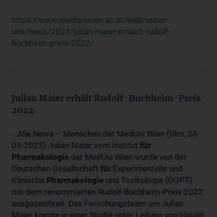
https://www.meduniwien.ac.at/web/ueber-
uns/news/2023/julian-maier-erhaelt-rudolf-
buchheim-preis-2022/
Julian Maier erhält Rudolf-Buchheim-Preis
2022
...Alle News – Menschen der MedUni Wien (Ulm, 23-
03-2023) Julian Maier vom Institut
für
Pharmakologie
der MedUni Wien wurde von der
Deutschen Gesellschaft
für
Experimentelle und
Klinische
Pharmakologie
und Toxikologie (DGPT)
mit dem renommierten Rudolf-Buchheim-Preis 2022
ausgezeichnet. Das Forschungsteam um Julian
Maier konnte in einer Studie unter Leitung von Harald