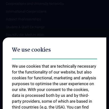
Cooperations and University Networks
International Cooperations
Adjunct Professorships
Student & Staff Exchange
Das KPJ der MedUni Wien
Postgraduate Trainings
We use cookies
Dual Career
Trusted Reseach - Research Security - Foreign Interference
We use cookies that are technically necessary
UNESCO Chair on Bioethics
for the functionality of our website, but also
MUVI
cookies for functional, marketing and analysis
purposes to optimise the user experience on
our site. With your consent to the cookies,
Connect with us
data is processed both by us and by third-
party providers, some of which are based in
third countries (e.g. the USA). You can find