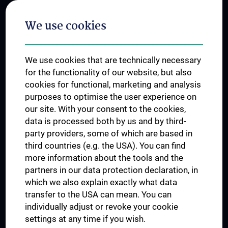
Postgraduate Trainings
We use cookies
Dual Career
Trusted Reseach - Research Security - Foreign Interference
We use cookies that are technically necessary
UNESCO Chair on Bioethics
for the functionality of our website, but also
MUVI
cookies for functional, marketing and analysis
purposes to optimise the user experience on
our site. With your consent to the cookies,
Connect with us
data is processed both by us and by third-
party providers, some of which are based in
third countries (e.g. the USA). You can find
more information about the tools and the
partners in our data protection declaration, in
which we also explain exactly what data
PRESSE
transfer to the USA can mean. You can
JOBS
individually adjust or revoke your cookie
MEDUNI SHOP
settings at any time if you wish.