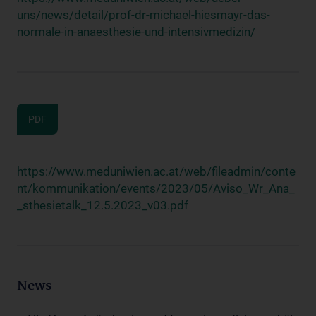
uns/news/detail/prof-dr-michael-hiesmayr-das-
normale-in-anaesthesie-und-intensivmedizin/
PDF
https://www.meduniwien.ac.at/web/fileadmin/conte
nt/kommunikation/events/2023/05/Aviso_Wr_Ana_
_sthesietalk_12.5.2023_v03.pdf
News