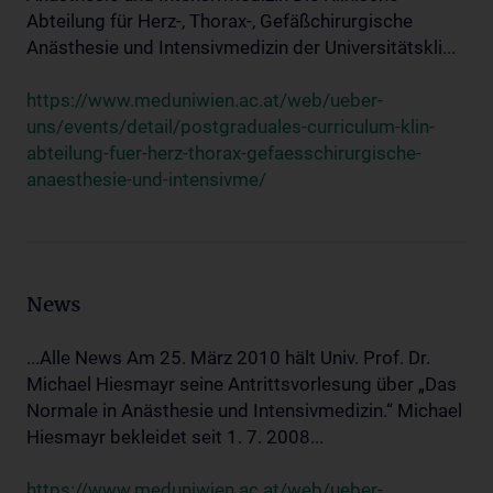
Abteilung für Herz-, Thorax-, Gefäßchirurgische
Anästhesie und Intensivmedizin der Universitätskli...
https://www.meduniwien.ac.at/web/ueber-
uns/events/detail/postgraduales-curriculum-klin-
abteilung-fuer-herz-thorax-gefaesschirurgische-
anaesthesie-und-intensivme/
News
...Alle News Am 25. März 2010 hält Univ. Prof. Dr.
Michael Hiesmayr seine Antrittsvorlesung über „Das
Normale in Anästhesie und Intensivmedizin.“ Michael
Hiesmayr bekleidet seit 1. 7. 2008...
https://www.meduniwien.ac.at/web/ueber-