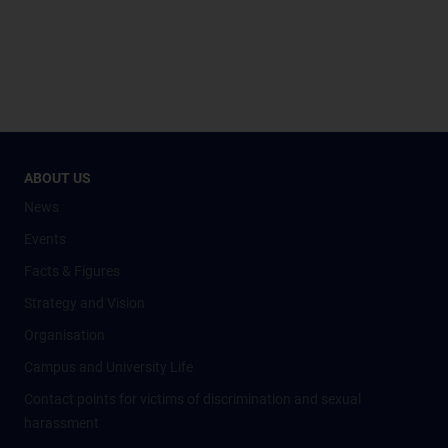
ABOUT US
News
Events
Facts & Figures
Strategy and Vision
Organisation
Campus and University Life
Contact points for victims of discrimination and sexual
harassment