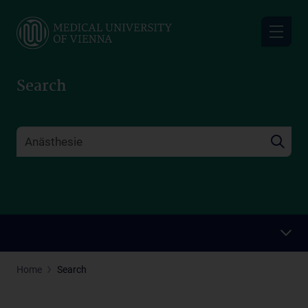
Skip
to
main
content
Search
Home
Search