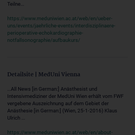
Teilne...
https://www.meduniwien.ac.at/web/en/ueber-
uns/events/jaehrliche-events/interdisziplinaere-
perioperative-echokardiographie-
notfallsonographie/aufbaukurs/
Detailsite | MedUni Vienna
...All News [in German:] Anästhesist und
Intensivmediziner der MedUni Wien erhält vom FWF
vergebene Auszeichnung auf dem Gebiet der
Anästhesie [in German:] (Wien, 25-1-2016) Klaus
Ulrich ...
https://www.meduniwien.ac.at/web/en/about-