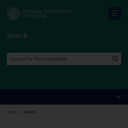
Skip
to
main
content
Search
Home
Search