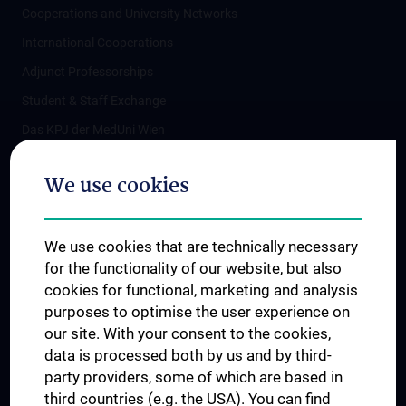
Cooperations and University Networks
International Cooperations
Adjunct Professorships
Student & Staff Exchange
Das KPJ der MedUni Wien
Postgraduate Trainings
We use cookies
Dual Career
Trusted Reseach - Research Security - Foreign Interference
We use cookies that are technically necessary
UNESCO Chair on Bioethics
for the functionality of our website, but also
MUVI
cookies for functional, marketing and analysis
purposes to optimise the user experience on
our site. With your consent to the cookies,
Connect with us
data is processed both by us and by third-
party providers, some of which are based in
third countries (e.g. the USA). You can find