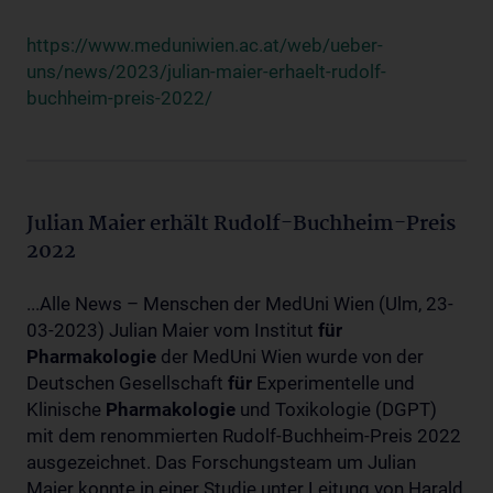
https://www.meduniwien.ac.at/web/ueber-
uns/news/2023/julian-maier-erhaelt-rudolf-
buchheim-preis-2022/
Julian Maier erhält Rudolf-Buchheim-Preis
2022
...Alle News – Menschen der MedUni Wien (Ulm, 23-
03-2023) Julian Maier vom Institut
für
Pharmakologie
der MedUni Wien wurde von der
Deutschen Gesellschaft
für
Experimentelle und
Klinische
Pharmakologie
und Toxikologie (DGPT)
mit dem renommierten Rudolf-Buchheim-Preis 2022
ausgezeichnet. Das Forschungsteam um Julian
Maier konnte in einer Studie unter Leitung von Harald