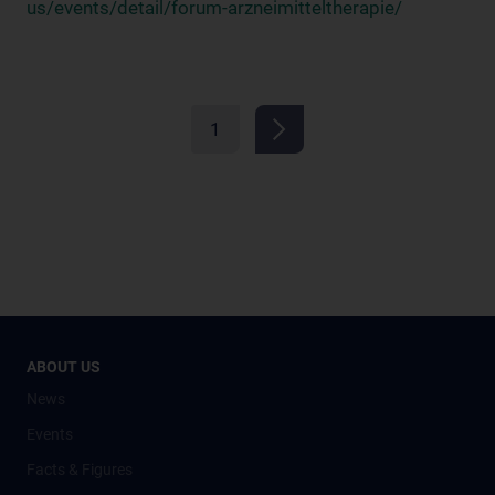
us/events/detail/forum-arzneimitteltherapie/
1
ABOUT US
News
Events
Facts & Figures