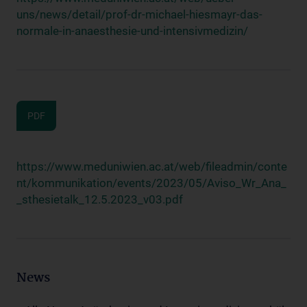
uns/news/detail/prof-dr-michael-hiesmayr-das-
normale-in-anaesthesie-und-intensivmedizin/
PDF
https://www.meduniwien.ac.at/web/fileadmin/conte
nt/kommunikation/events/2023/05/Aviso_Wr_Ana_
_sthesietalk_12.5.2023_v03.pdf
News