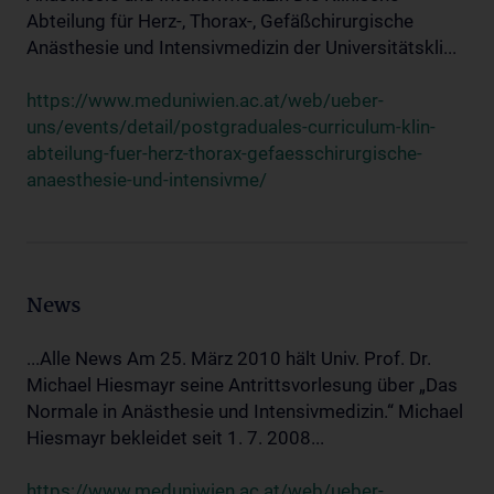
Abteilung für Herz-, Thorax-, Gefäßchirurgische
Anästhesie und Intensivmedizin der Universitätskli...
https://www.meduniwien.ac.at/web/ueber-
uns/events/detail/postgraduales-curriculum-klin-
abteilung-fuer-herz-thorax-gefaesschirurgische-
anaesthesie-und-intensivme/
News
...Alle News Am 25. März 2010 hält Univ. Prof. Dr.
Michael Hiesmayr seine Antrittsvorlesung über „Das
Normale in Anästhesie und Intensivmedizin.“ Michael
Hiesmayr bekleidet seit 1. 7. 2008...
https://www.meduniwien.ac.at/web/ueber-