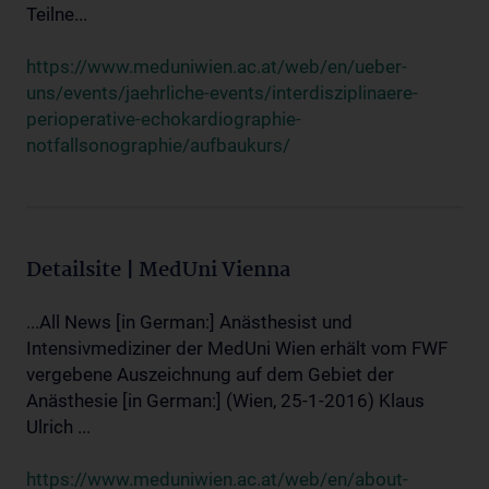
Teilne...
https://www.meduniwien.ac.at/web/en/ueber-
uns/events/jaehrliche-events/interdisziplinaere-
perioperative-echokardiographie-
notfallsonographie/aufbaukurs/
Detailsite | MedUni Vienna
...All News [in German:] Anästhesist und
Intensivmediziner der MedUni Wien erhält vom FWF
vergebene Auszeichnung auf dem Gebiet der
Anästhesie [in German:] (Wien, 25-1-2016) Klaus
Ulrich ...
https://www.meduniwien.ac.at/web/en/about-