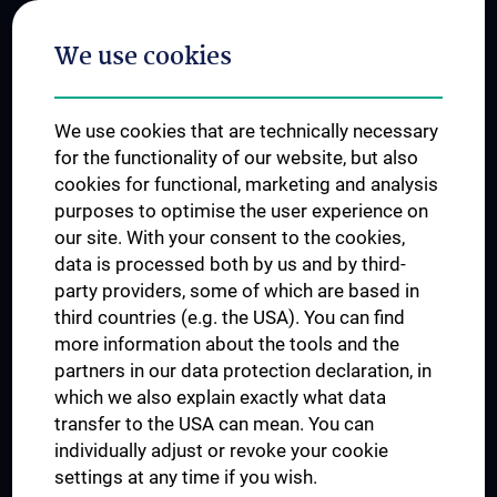
Postgraduate Trainings
We use cookies
Dual Career
Trusted Reseach - Research Security - Foreign Interference
We use cookies that are technically necessary
UNESCO Chair on Bioethics
for the functionality of our website, but also
MUVI
cookies for functional, marketing and analysis
purposes to optimise the user experience on
our site. With your consent to the cookies,
Connect with us
data is processed both by us and by third-
party providers, some of which are based in
third countries (e.g. the USA). You can find
more information about the tools and the
partners in our data protection declaration, in
which we also explain exactly what data
PRESSE
transfer to the USA can mean. You can
JOBS
individually adjust or revoke your cookie
MEDUNI SHOP
settings at any time if you wish.