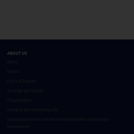
ABOUT US
News
Events
Facts & Figures
Strategy and Vision
Organisation
Campus and University Life
Contact points for victims of discrimination and sexual
harassment