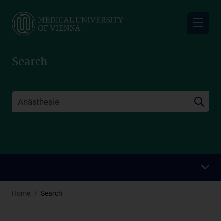
Skip
to
main
content
Search
Home
Search