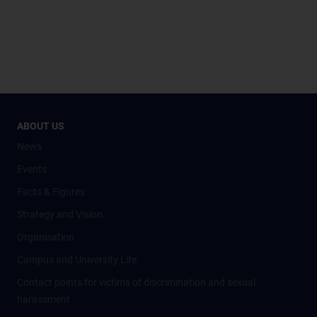
ABOUT US
News
Events
Facts & Figures
Strategy and Vision
Organisation
Campus and University Life
Contact points for victims of discrimination and sexual
harassment