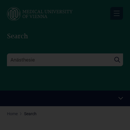
Skip
to
main
content
Search
Home
Search