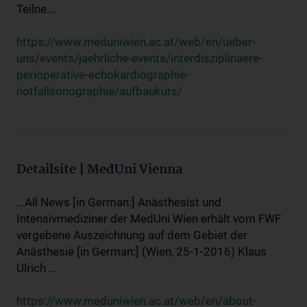
Teilne...
https://www.meduniwien.ac.at/web/en/ueber-
uns/events/jaehrliche-events/interdisziplinaere-
perioperative-echokardiographie-
notfallsonographie/aufbaukurs/
Detailsite | MedUni Vienna
...All News [in German:] Anästhesist und
Intensivmediziner der MedUni Wien erhält vom FWF
vergebene Auszeichnung auf dem Gebiet der
Anästhesie [in German:] (Wien, 25-1-2016) Klaus
Ulrich ...
https://www.meduniwien.ac.at/web/en/about-