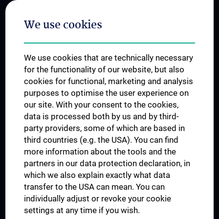
Postgraduate Trainings
We use cookies
Dual Career
Trusted Reseach - Research Security - Foreign Interference
We use cookies that are technically necessary
UNESCO Chair on Bioethics
for the functionality of our website, but also
MUVI
cookies for functional, marketing and analysis
purposes to optimise the user experience on
our site. With your consent to the cookies,
Connect with us
data is processed both by us and by third-
party providers, some of which are based in
third countries (e.g. the USA). You can find
more information about the tools and the
partners in our data protection declaration, in
which we also explain exactly what data
PRESSE
transfer to the USA can mean. You can
JOBS
individually adjust or revoke your cookie
MEDUNI SHOP
settings at any time if you wish.