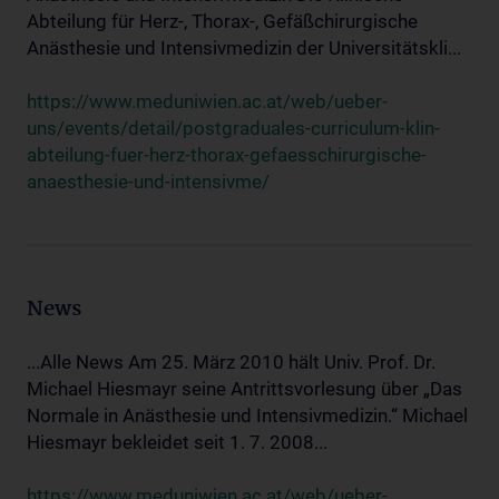
Abteilung für Herz-, Thorax-, Gefäßchirurgische
Anästhesie und Intensivmedizin der Universitätskli...
https://www.meduniwien.ac.at/web/ueber-
uns/events/detail/postgraduales-curriculum-klin-
abteilung-fuer-herz-thorax-gefaesschirurgische-
anaesthesie-und-intensivme/
News
...Alle News Am 25. März 2010 hält Univ. Prof. Dr.
Michael Hiesmayr seine Antrittsvorlesung über „Das
Normale in Anästhesie und Intensivmedizin.“ Michael
Hiesmayr bekleidet seit 1. 7. 2008...
https://www.meduniwien.ac.at/web/ueber-