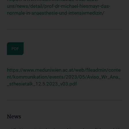
uns/news/detail/prof-dr-michael-hiesmayr-das-
normale-in-anaesthesie-und-intensivmedizin/
PDF
https://www.meduniwien.ac.at/web/fileadmin/conte
nt/kommunikation/events/2023/05/Aviso_Wr_Ana_
_sthesietalk_12.5.2023_v03.pdf
News