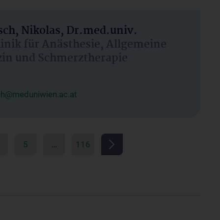
ch, Nikolas, Dr.med.univ.
linik für Anästhesie, Allgemeine
zin und Schmerztherapie
ch@meduniwien.ac.at
5
…
116