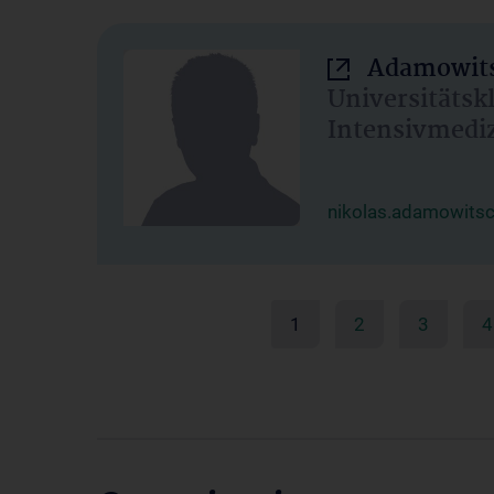
Adamowits
Universitätsk
Intensivmedi
nikolas.adamowits
1
2
3
4