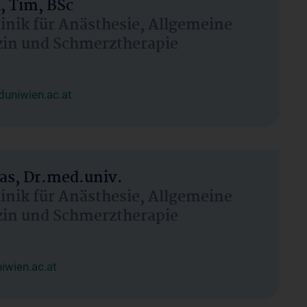
, Tim, BSc
linik für Anästhesie, Allgemeine
zin und Schmerztherapie
uniwien.ac.at
as, Dr.med.univ.
linik für Anästhesie, Allgemeine
zin und Schmerztherapie
wien.ac.at