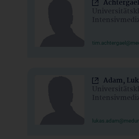
Achtergael
Universitätsk
Intensivmedi
tim.achtergael@med
Adam, Luk
Universitätsk
Intensivmedi
lukas.adam@meduni