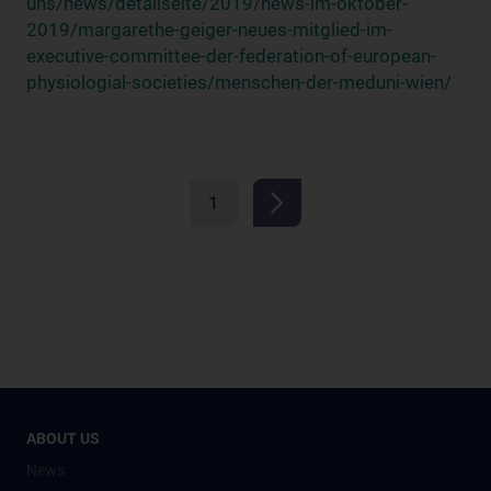
uns/news/detailseite/2019/news-im-oktober-
2019/margarethe-geiger-neues-mitglied-im-
executive-committee-der-federation-of-european-
physiologial-societies/menschen-der-meduni-wien/
1
ABOUT US
News