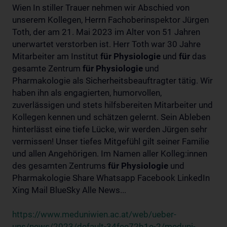
Wien In stiller Trauer nehmen wir Abschied von
unserem Kollegen, Herrn Fachoberinspektor Jürgen
Toth, der am 21. Mai 2023 im Alter von 51 Jahren
unerwartet verstorben ist. Herr Toth war 30 Jahre
Mitarbeiter am Institut
für
Physiologie
und
für
das
gesamte Zentrum
für
Physiologie
und
Pharmakologie als Sicherheitsbeauftragter tätig. Wir
haben ihn als engagierten, humorvollen,
zuverlässigen und stets hilfsbereiten Mitarbeiter und
Kollegen kennen und schätzen gelernt. Sein Ableben
hinterlässt eine tiefe Lücke, wir werden Jürgen sehr
vermissen! Unser tiefes Mitgefühl gilt seiner Familie
und allen Angehörigen. Im Namen aller Kolleg:innen
des gesamten Zentrums
für
Physiologie
und
Pharmakologie Share Whatsapp Facebook LinkedIn
Xing Mail BlueSky Alle News...
https://www.meduniwien.ac.at/web/ueber-
uns/news/2023/default-34fee72b1e-2/meduni-