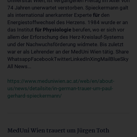
Universität Wien, ist vergangenen Freitag im Alter von
74 Jahren unerwartet verstorben. Spieckermann galt
als international anerkannter Experte
für
den
Energiestoffwechsel des Herzens. 1984 wurde er an
das Institut
für
Physiologie
berufen, wo er sich vor
allem der Erforschung des Herz-Kreislauf-Systems
und der Nachwuchsförderung widmete. Bis zuletzt
war er als Lehrender an der MedUni Wien tätig. Share
WhatsappFacebookTwitterLinkedInXingMailBlueSky
All News...
https://www.meduniwien.ac.at/web/en/about-
us/news/detailsite/in-german-trauer-um-paul-
gerhard-spieckermann/
MedUni Wien trauert um Jürgen Toth