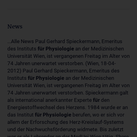
News
...Alle News Paul Gerhard Spieckermann, Emeritus
des Instituts
für
Physiologie
an der Medizinischen
Universität Wien, ist vergangenen Freitag im Alter von
74 Jahren unerwartet verstorben. (Wien, 18-04-
2012) Paul Gerhard Spieckermann, Emeritus des
Instituts
für
Physiologie
an der Medizinischen
Universität Wien, ist vergangenen Freitag im Alter von
74 Jahren unerwartet verstorben. Spieckermann galt
als international anerkannter Experte
für
den
Energiestoffwechsel des Herzens. 1984 wurde er an
das Institut
für
Physiologie
berufen, wo er sich vor
allem der Erforschung des Herz-Kreislauf-Systems
und der Nachwuchsförderung widmete. Bis zuletzt
war er als Lehrender an der MedUni Wien tätig. Share