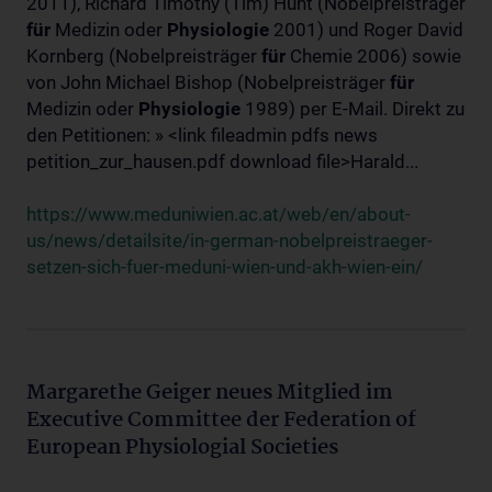
2011), Richard Timothy (Tim) Hunt (Nobelpreisträger
für
Medizin oder
Physiologie
2001) und Roger David
Kornberg (Nobelpreisträger
für
Chemie 2006) sowie
von John Michael Bishop (Nobelpreisträger
für
Medizin oder
Physiologie
1989) per E-Mail. Direkt zu
den Petitionen: » <link fileadmin pdfs news
petition_zur_hausen.pdf download file>Harald...
https://www.meduniwien.ac.at/web/en/about-
us/news/detailsite/in-german-nobelpreistraeger-
setzen-sich-fuer-meduni-wien-und-akh-wien-ein/
Margarethe Geiger neues Mitglied im
Executive Committee der Federation of
European Physiologial Societies