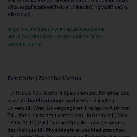
WhatsappFacebookTwitterLinkedInXingMailBlueSky
Alle News...
https://www.meduniwien.ac.at/web/ueber-
uns/news/detail/trauer-um-paul-gerhard-
spieckermann/
Detailsite | MedUni Vienna
...All News Paul Gerhard Spieckermann, Emeritus des
Instituts
für
Physiologie
an der Medizinischen
Universität Wien, ist vergangenen Freitag im Alter von
74 Jahren unerwartet verstorben. [in German:] (Wien,
18-04-2012) Paul Gerhard Spieckermann, Emeritus
des Instituts
für
Physiologie
an der Medizinischen