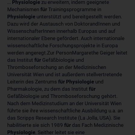
...
Physiologie
zu erweitern, indem geeignete
Mechanismen
für
Trainingsprogramme in
Physiologie
unterstützt und bereitgestellt werden.
Dazu wird der Austausch von DoktorandInnen und
WissenschafterInnen innerhalb Europas und auf
internationaler Ebene gefördert. Auch internationale
wissenschaftliche Forschungsprojekte in Europa
werden angeregt.Zur PersonMargarethe Geiger leitet
das Institut
für
Gefäßbiologie und
Thromboseforschung an der Medizinischen
Universität Wien und ist außerdem stellvertretende
Leiterin des Zentrums
für
Physiologie
und
Pharmakologie, zu dem das Institut
für
Gefäßbiologie und Thromboseforschung gehört.
Nach dem Medizinstudium an der Universität Wien
führte sie ihre wissenschaftliche Ausbildung u.a. an
das Scripps Research Institute (La Jolla, USA). Sie
habilitierte sie sich 1989
für
das Fach Medizinische
Physiologie
. Seither leitet sie eine