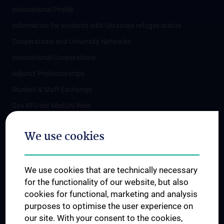
International Profile
Information for students with Ukrainian refugee status
Cooperations and University Networks
International Cooperations
Adjunct Professorships
Student & Staff Exchange
Das KPJ der MedUni Wien
Postgraduate Trainings
We use cookies
Dual Career
Trusted Reseach - Research Security - Foreign Interference
We use cookies that are technically necessary
UNESCO Chair on Bioethics
for the functionality of our website, but also
MUVI
cookies for functional, marketing and analysis
purposes to optimise the user experience on
our site. With your consent to the cookies,