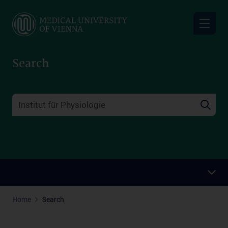
Skip
to
main
content
Search
Home
Search