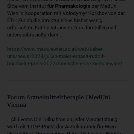
Sitte vom Institut
für
Pharmakologie
der MedUni
Wien in Kooperation mit Volodymyr Korkhov von der
ETH Zürich die Struktur eines bisher wenig
erforschten Kationentransporters darstellen und
untersuchte außerdem...
https://www.meduniwien.ac.at/web/ueber-
uns/news/2023/julian-maier-erhaelt-rudolf-
buchheim-preis-2022/menschen-der-meduni-wien/
Forum Arzneimitteltherapie | MedUni
Vienna
...All Events Die Teilnahme an jeder Veranstaltung
wird mit 1 DFP-Punkt der Ärztekammer
für
Wien
akkreditiert. Organisation: Peter Matzneller, Brigitte