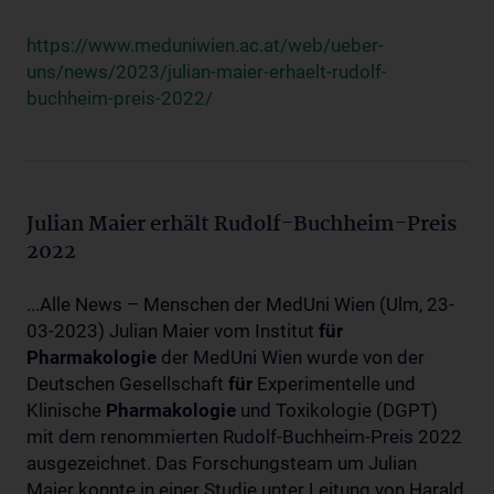
https://www.meduniwien.ac.at/web/ueber-
uns/news/2023/julian-maier-erhaelt-rudolf-
buchheim-preis-2022/
Julian Maier erhält Rudolf-Buchheim-Preis
2022
...Alle News – Menschen der MedUni Wien (Ulm, 23-
03-2023) Julian Maier vom Institut
für
Pharmakologie
der MedUni Wien wurde von der
Deutschen Gesellschaft
für
Experimentelle und
Klinische
Pharmakologie
und Toxikologie (DGPT)
mit dem renommierten Rudolf-Buchheim-Preis 2022
ausgezeichnet. Das Forschungsteam um Julian
Maier konnte in einer Studie unter Leitung von Harald