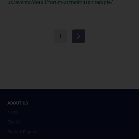
us/events/detail/forum-arzneimitteltherapie/
1
ABOUT US
News
Events
Facts & Figures