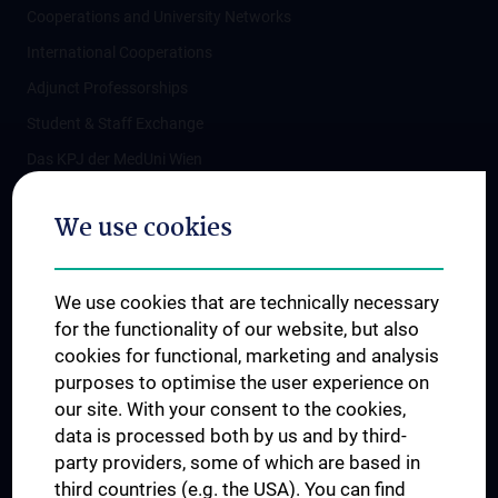
Cooperations and University Networks
International Cooperations
Adjunct Professorships
Student & Staff Exchange
Das KPJ der MedUni Wien
Postgraduate Trainings
We use cookies
Dual Career
Trusted Reseach - Research Security - Foreign Interference
We use cookies that are technically necessary
UNESCO Chair on Bioethics
for the functionality of our website, but also
MUVI
cookies for functional, marketing and analysis
purposes to optimise the user experience on
our site. With your consent to the cookies,
Connect with us
data is processed both by us and by third-
party providers, some of which are based in
third countries (e.g. the USA). You can find