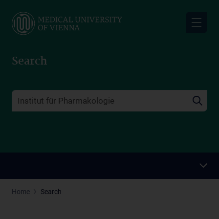
Skip
to
main
content
Search
Home
Search