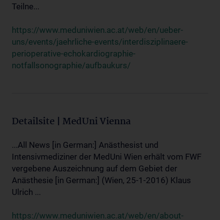
Teilne...
https://www.meduniwien.ac.at/web/en/ueber-
uns/events/jaehrliche-events/interdisziplinaere-
perioperative-echokardiographie-
notfallsonographie/aufbaukurs/
Detailsite | MedUni Vienna
...All News [in German:] Anästhesist und
Intensivmediziner der MedUni Wien erhält vom FWF
vergebene Auszeichnung auf dem Gebiet der
Anästhesie [in German:] (Wien, 25-1-2016) Klaus
Ulrich ...
https://www.meduniwien.ac.at/web/en/about-