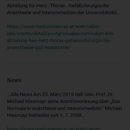
Abteilung für Herz-, Thorax-, Gefäßchirurgische
Anästhesie und Intensivmedizin der Universitätskli...
https://www.meduniwien.ac.at/web/ueber-
uns/events/detail/postgraduales-curriculum-klin-
abteilung-fuer-herz-thorax-gefaesschirurgische-
anaesthesie-und-intensivme/
News
...Alle News Am 25. März 2010 hält Univ. Prof. Dr.
Michael Hiesmayr seine Antrittsvorlesung über „Das
Normale in Anästhesie und Intensivmedizin.“ Michael
Hiesmayr bekleidet seit 1. 7. 2008...
https://www.meduniwien.ac.at/web/ueber-