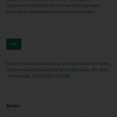
uns/news/detail/prof-dr-michael-hiesmayr-das-
normale-in-anaesthesie-und-intensivmedizin/
PDF
https://www.meduniwien.ac.at/web/fileadmin/conte
nt/kommunikation/events/2023/05/Aviso_Wr_Ana_
_sthesietalk_12.5.2023_v03.pdf
News