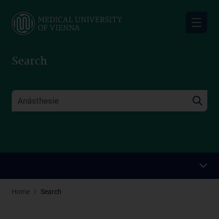
Skip
to
main
content
Search
Home
Search