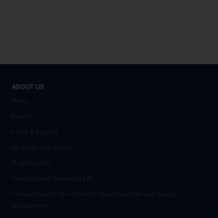
ABOUT US
News
Events
Facts & Figures
Strategy and Vision
Organisation
Campus and University Life
Contact points for victims of discrimination and sexual
harassment