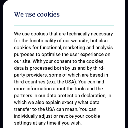
Postgraduate Trainings
We use cookies
Dual Career
Trusted Reseach - Research Security - Foreign Interference
We use cookies that are technically necessary
UNESCO Chair on Bioethics
for the functionality of our website, but also
MUVI
cookies for functional, marketing and analysis
purposes to optimise the user experience on
our site. With your consent to the cookies,
Connect with us
data is processed both by us and by third-
party providers, some of which are based in
third countries (e.g. the USA). You can find
more information about the tools and the
partners in our data protection declaration, in
which we also explain exactly what data
PRESSE
transfer to the USA can mean. You can
JOBS
individually adjust or revoke your cookie
MEDUNI SHOP
settings at any time if you wish.