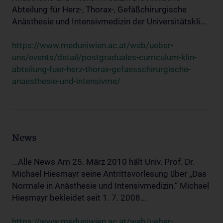
Abteilung für Herz-, Thorax-, Gefäßchirurgische
Anästhesie und Intensivmedizin der Universitätskli...
https://www.meduniwien.ac.at/web/ueber-
uns/events/detail/postgraduales-curriculum-klin-
abteilung-fuer-herz-thorax-gefaesschirurgische-
anaesthesie-und-intensivme/
News
...Alle News Am 25. März 2010 hält Univ. Prof. Dr.
Michael Hiesmayr seine Antrittsvorlesung über „Das
Normale in Anästhesie und Intensivmedizin.“ Michael
Hiesmayr bekleidet seit 1. 7. 2008...
https://www.meduniwien.ac.at/web/ueber-