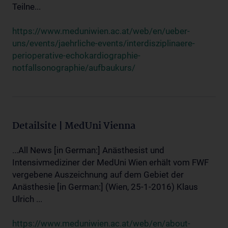
Teilne...
https://www.meduniwien.ac.at/web/en/ueber-
uns/events/jaehrliche-events/interdisziplinaere-
perioperative-echokardiographie-
notfallsonographie/aufbaukurs/
Detailsite | MedUni Vienna
...All News [in German:] Anästhesist und
Intensivmediziner der MedUni Wien erhält vom FWF
vergebene Auszeichnung auf dem Gebiet der
Anästhesie [in German:] (Wien, 25-1-2016) Klaus
Ulrich ...
https://www.meduniwien.ac.at/web/en/about-