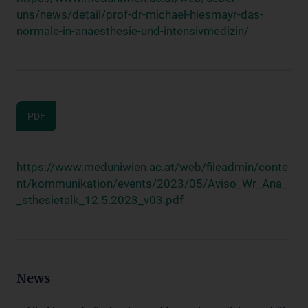
uns/news/detail/prof-dr-michael-hiesmayr-das-
normale-in-anaesthesie-und-intensivmedizin/
PDF
https://www.meduniwien.ac.at/web/fileadmin/conte
nt/kommunikation/events/2023/05/Aviso_Wr_Ana_
_sthesietalk_12.5.2023_v03.pdf
News