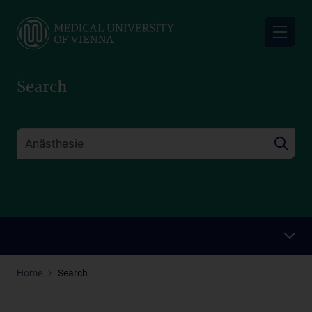
Skip
to
main
content
Search
Home
Search