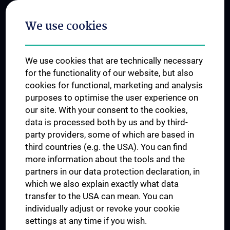
Postgraduate Trainings
We use cookies
Dual Career
Trusted Reseach - Research Security - Foreign Interference
We use cookies that are technically necessary
UNESCO Chair on Bioethics
for the functionality of our website, but also
MUVI
cookies for functional, marketing and analysis
purposes to optimise the user experience on
our site. With your consent to the cookies,
Connect with us
data is processed both by us and by third-
party providers, some of which are based in
third countries (e.g. the USA). You can find
more information about the tools and the
partners in our data protection declaration, in
which we also explain exactly what data
PRESSE
transfer to the USA can mean. You can
JOBS
individually adjust or revoke your cookie
MEDUNI SHOP
settings at any time if you wish.